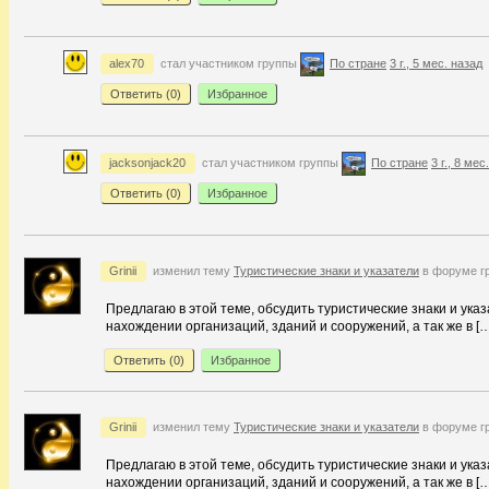
alex70
стал участником группы
По стране
3 г., 5 мес. назад
Ответить (
0
)
Избранное
jacksonjack20
стал участником группы
По стране
3 г., 8 мес
Ответить (
0
)
Избранное
Grinii
изменил тему
Туристические знаки и указатели
в форуме г
Предлагаю в этой теме, обсудить туристические знаки и ук
нахождении организаций, зданий и сооружений, а так же в […
Ответить (
0
)
Избранное
Grinii
изменил тему
Туристические знаки и указатели
в форуме г
Предлагаю в этой теме, обсудить туристические знаки и ук
нахождении организаций, зданий и сооружений, а так же в […