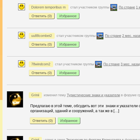
Dolorem temporibus m
стал участником группы
По стране
1 
Ответить (
0
)
Избранное
uu88combet2
стал участником группы
По стране
2 мес. наз
Ответить (
0
)
Избранное
78windcom2
стал участником группы
По стране
3 мес. наза
Ответить (
0
)
Избранное
Grinii
изменил тему
Туристические знаки и указатели
в форуме г
Предлагаю в этой теме, обсудить вот эти знаки и указател
организаций, зданий и сооружений, а так же в […]
Ответить (
0
)
Избранное
Grinii
: ответ в теме
Экскурсия по фортам Кронштадта
в форуме 