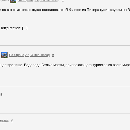
 на вот этих теплоходах-пансионатах. Я бы еще из Питера купил круизы на 
eft;direction: […]
ы
По стране
2 г., 3 мес. назад
#
щее зрелище. Водопада Белые мосты, привлекающего туристов со всего мир
#
. назад
#