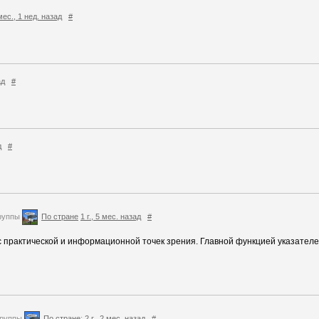
мес., 1 нед. назад
#
ад
#
д
#
руппы
По стране
1 г., 5 мес. назад
#
и с практической и информационной точек зрения. Главной функцией указател
группы
По стране
:
2 г., 2 мес. назад
#