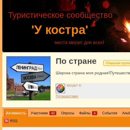
Туристическое сообщество
'У костра'
места хватит для всех!
По стране
Открытая групп
Широка страна моя родная!Путешеств
входит в:
Путешествия
Активность
Участники
Опросы
Файлы
События
Аль
43
4
RSS