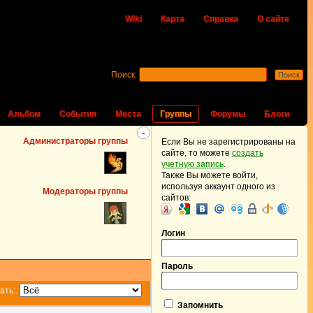
Wiki
Карта
Справка
О сайте
Поиск:
Альбом
События
Места
Группы
Форумы
Блоги
-
Администраторы группы
Если Вы не зарегистрированы на
сайте, то можете
создать
учетную запись
.
Также Вы можете войти,
используя аккаунт одного из
Модераторы группы
сайтов:
Логин
Пароль
ать:
.
Запомнить