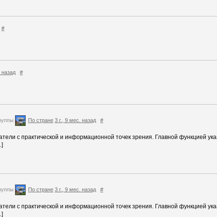
#
. назад
#
руппы
По стране
3 г., 9 мес. назад
#
азатели с практической и информационной точек зрения. Главной функцией ук
]
руппы
По стране
3 г., 9 мес. назад
#
азатели с практической и информационной точек зрения. Главной функцией ук
]