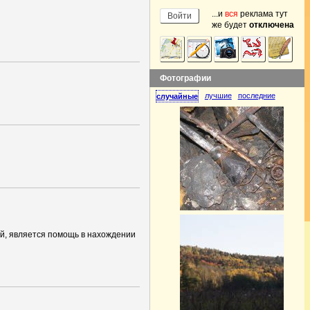
...и
вся
реклама тут
же будет
отключена
Фотографии
лучшие
последние
случайные
ей, является помощь в нахождении