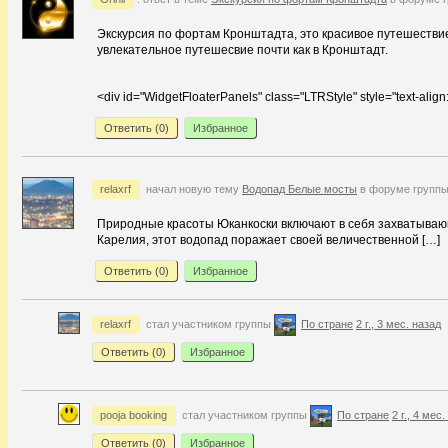
Экскурсия по фортам Кронштадта, это красивое путешествие
увлекательное путешесвие почти как в Кронштадт.
<div id="WidgetFloaterPanels" class="LTRStyle" style="text-align: l
Ответить (
0
)
Избранное
relaxrf
начал новую тему
Водопад Белые мосты
в форуме групп
Природные красоты Юканкоски включают в себя захватываю
Карелия, этот водопад поражает своей величественной […]
Ответить (
0
)
Избранное
relaxrf
стал участником группы
По стране
2 г., 3 мес. назад
Ответить (
0
)
Избранное
pooja booking
стал участником группы
По стране
2 г., 4 мес
Ответить (
0
)
Избранное