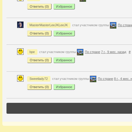
Ответить (
0
)
Избранное
MasterMasterLeeJKLeeJK
стал участником группы
По стран
Ответить (
0
)
Избранное
bpe
стал участником группы
По стране
7 г., 9 мес. назад
#
Ответить (
0
)
Избранное
Sweetlady72
стал участником группы
По стране
8 г., 4 мес.
Ответить (
0
)
Избранное