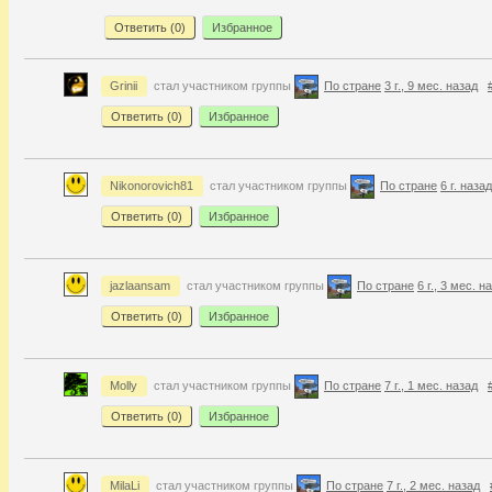
Ответить (
0
)
Избранное
Grinii
стал участником группы
По стране
3 г., 9 мес. назад
Ответить (
0
)
Избранное
Nikonorovich81
стал участником группы
По стране
6 г. назад
Ответить (
0
)
Избранное
jazlaansam
стал участником группы
По стране
6 г., 3 мес. н
Ответить (
0
)
Избранное
Molly
стал участником группы
По стране
7 г., 1 мес. назад
Ответить (
0
)
Избранное
MilaLi
стал участником группы
По стране
7 г., 2 мес. назад