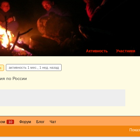
Активность
Участники
активность
1 мес., 1 нед. назад
а
ия по России
бом
Форум
Блог
Чат
10
Показ