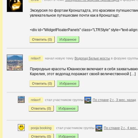
Экскурсия по фортам Кронштадта, это красивое путешествие
увлекательное путешесвие почти как в Кронштадт.
<div id="WidgetFloaterPanels" class="LTRStyle" style="text-align: l
Ответить (
0
)
Избранное
relaxrf
начал новую тему
Водопад Белые мосты
в форуме групп
Природные красоты Юканкоски включают в себя захватываю
Карелия, этот водопад поражает своей величественной […]
Ответить (
0
)
Избранное
relaxrf
стал участником группы
По стране
2 г., 3 мес. назад
Ответить (
0
)
Избранное
pooja booking
стал участником группы
По стране
2 г., 4 мес
Ответить (
0
)
Избранное