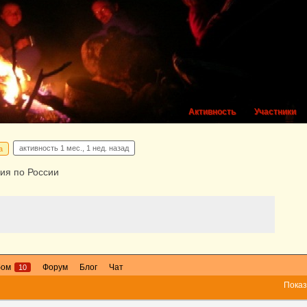
Активность
Участники
активность
1 мес., 1 нед. назад
а
ия по России
бом
Форум
Блог
Чат
10
Показ