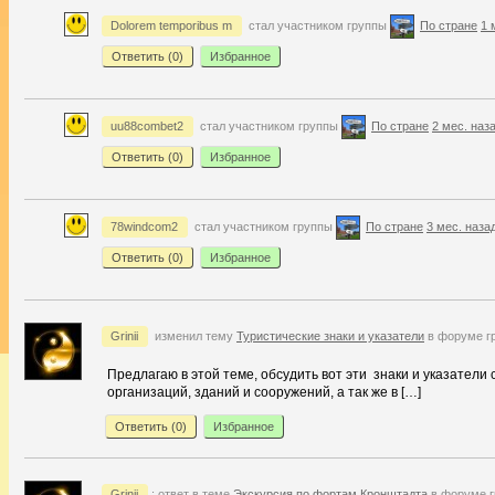
Dolorem temporibus m
стал участником группы
По стране
1 
Ответить (
0
)
Избранное
uu88combet2
стал участником группы
По стране
2 мес. наз
Ответить (
0
)
Избранное
78windcom2
стал участником группы
По стране
3 мес. наза
Ответить (
0
)
Избранное
Grinii
изменил тему
Туристические знаки и указатели
в форуме г
Предлагаю в этой теме, обсудить вот эти знаки и указател
организаций, зданий и сооружений, а так же в […]
Ответить (
0
)
Избранное
Grinii
: ответ в теме
Экскурсия по фортам Кронштадта
в форуме 