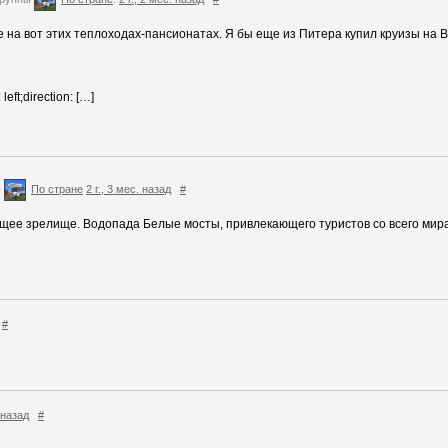
 на вот этих теплоходах-пансионатах. Я бы еще из Питера купил круизы на 
eft;direction: […]
ы
По стране
2 г., 3 мес. назад
#
щее зрелище. Водопада Белые мосты, привлекающего туристов со всего мир
#
. назад
#