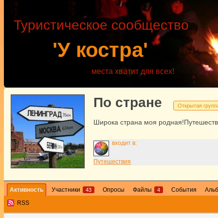
Туристическое сообщество
'У костра'
места хватит для всех!
По стране
Открытая групп
Широка страна моя родная!Путешеств
входит в:
Путешествия
Активность
Участники
Опросы
Файлы
События
Аль
43
4
RSS