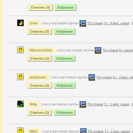
Ответить (
0
)
Избранное
Grinii
стал участником группы
По стране
3 г., 9 мес. назад
Ответить (
0
)
Избранное
Nikonorovich81
стал участником группы
По стране
6 г. назад
Ответить (
0
)
Избранное
jazlaansam
стал участником группы
По стране
6 г., 3 мес. н
Ответить (
0
)
Избранное
Molly
стал участником группы
По стране
7 г., 1 мес. назад
Ответить (
0
)
Избранное
MilaLi
стал участником группы
По стране
7 г., 2 мес. назад