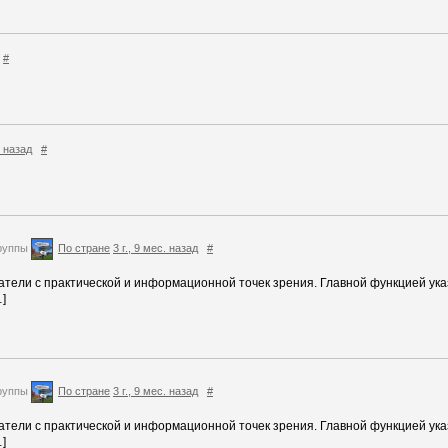
#
. назад
#
руппы
По стране
3 г., 9 мес. назад
#
азатели с практической и информационной точек зрения. Главной функцией ук
]
руппы
По стране
3 г., 9 мес. назад
#
азатели с практической и информационной точек зрения. Главной функцией ук
]