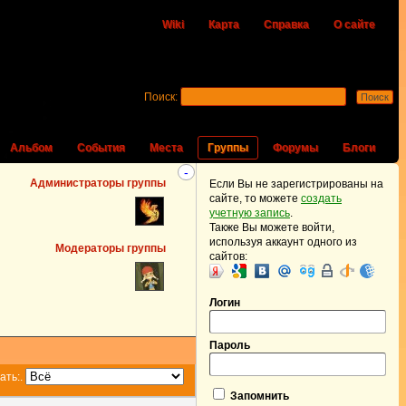
Wiki
Карта
Справка
О сайте
Поиск:
Альбом
События
Места
Группы
Форумы
Блоги
-
Администраторы группы
Если Вы не зарегистрированы на
сайте, то можете
создать
учетную запись
.
Также Вы можете войти,
используя аккаунт одного из
Модераторы группы
сайтов:
Логин
Пароль
ать:
.
Запомнить