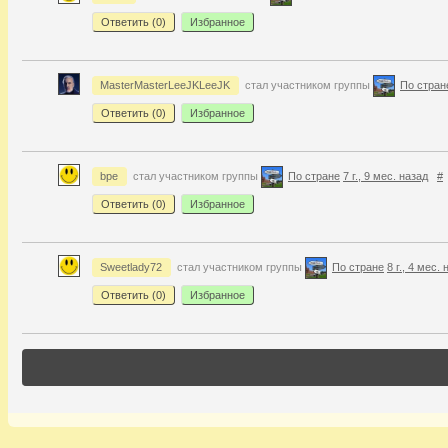
Ответить (
0
)
Избранное
MasterMasterLeeJKLeeJK
стал участником группы
По стран
Ответить (
0
)
Избранное
bpe
стал участником группы
По стране
7 г., 9 мес. назад
#
Ответить (
0
)
Избранное
Sweetlady72
стал участником группы
По стране
8 г., 4 мес.
Ответить (
0
)
Избранное