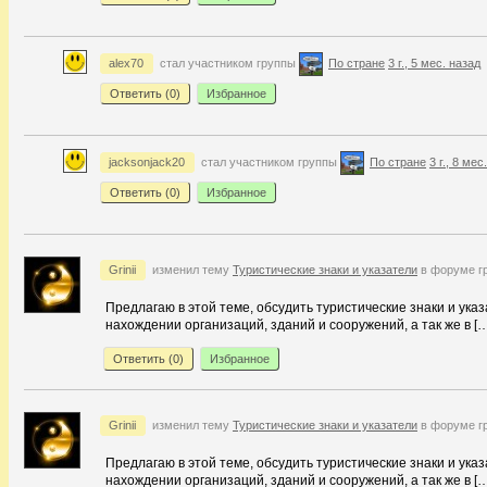
alex70
стал участником группы
По стране
3 г., 5 мес. назад
Ответить (
0
)
Избранное
jacksonjack20
стал участником группы
По стране
3 г., 8 мес
Ответить (
0
)
Избранное
Grinii
изменил тему
Туристические знаки и указатели
в форуме г
Предлагаю в этой теме, обсудить туристические знаки и ук
нахождении организаций, зданий и сооружений, а так же в […
Ответить (
0
)
Избранное
Grinii
изменил тему
Туристические знаки и указатели
в форуме г
Предлагаю в этой теме, обсудить туристические знаки и ук
нахождении организаций, зданий и сооружений, а так же в […