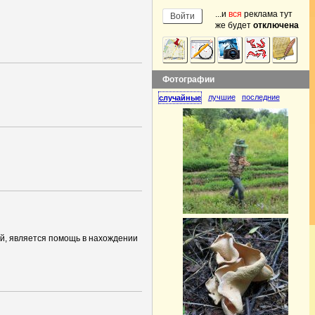
...и
вся
реклама тут
же будет
отключена
Фотографии
лучшие
последние
случайные
ей, является помощь в нахождении