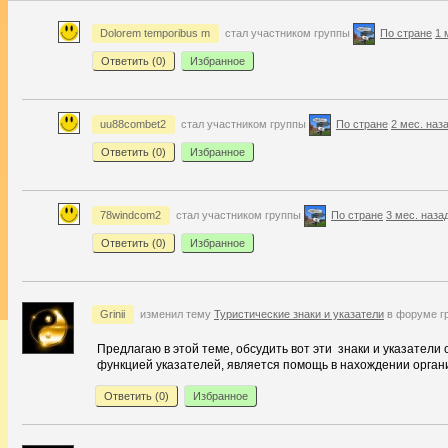
Dolorem temporibus m
стал участником группы
По стране
1 
Ответить (
0
)
Избранное
uu88combet2
стал участником группы
По стране
2 мес. наз
Ответить (
0
)
Избранное
78windcom2
стал участником группы
По стране
3 мес. наза
Ответить (
0
)
Избранное
Grinii
изменил тему
Туристические знаки и указатели
в форуме г
Предлагаю в этой теме, обсудить вот эти знаки и указатели
функцией указателей, является помощь в нахождении организ
Ответить (
0
)
Избранное