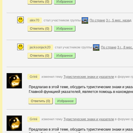
Ответить (
0
)
Избранное
alex70
стал участником группы
По стране
3 г., 5 мес. назад
Ответить (
0
)
Избранное
jacksonjack20
стал участником группы
По стране
3 г., 8 мес
Ответить (
0
)
Избранное
Grinii
изменил тему
Туристические знаки и указатели
в форуме г
Предлагаю в этой теме, обсудить туристические знаки и ука
Главной функцией указателей, является помощь в нахождении
Ответить (
0
)
Избранное
Grinii
изменил тему
Туристические знаки и указатели
в форуме г
Предлагаю в этой теме, обсудить туристические знаки и ука