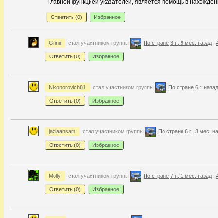
Главной функцией указателей, является помощь в нахождении
Ответить (
0
)
Избранное
Grinii
стал участником группы
По стране
3 г., 9 мес. назад
Ответить (
0
)
Избранное
Nikonorovich81
стал участником группы
По стране
6 г. назад
Ответить (
0
)
Избранное
jazlaansam
стал участником группы
По стране
6 г., 3 мес. н
Ответить (
0
)
Избранное
Molly
стал участником группы
По стране
7 г., 1 мес. назад
Ответить (
0
)
Избранное