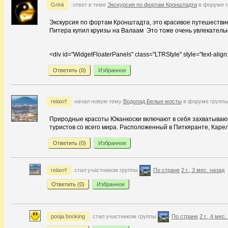
Grinii
: ответ в теме
Экскурсия по фортам Кронштадта
в форуме 
Экскурсия по фортам Кронштадта, это красивое путешествие
Питера купил круизы на Валаам Это тоже очень увлекатель
<div id="WidgetFloaterPanels" class="LTRStyle" style="text-align: l
Ответить (
0
)
Избранное
relaxrf
начал новую тему
Водопад Белые мосты
в форуме групп
Природные красоты Юканкоски включают в себя захватыва
туристов со всего мира. Расположенный в Питкяранте, Каре
Ответить (
0
)
Избранное
relaxrf
стал участником группы
По стране
2 г., 3 мес. назад
Ответить (
0
)
Избранное
pooja booking
стал участником группы
По стране
2 г., 4 мес