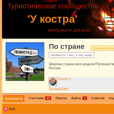
Туристическое сообщество
Акт
'У костра'
Аль
Мес
места хватит для всех!
Фор
По стране
Открытая групп
активность
1 мес., 1 нед. назад
Широка страна моя родная!Путешеств
России
входит в:
Путешествия
Участники
Опросы
Файлы
События
Ал
43
4
Активность
RSS