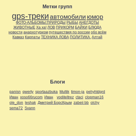
Метки групп
gps-треки
автомобили
юмор
ФОТО-АЛЬБОМЫ:ПРИРОДЫ
РЫБЫ
АНЕГДОТЫ
ЖИВОТНЫЕ
Ха ха!
ЛОВ
ПРИКОРМ
БАЙКИ
БЛЮДА
новости
анархотуризм
путешествия по россии
обо всём
Кавказ
Карпаты
ТЕХНИКА ЛОВА
ПОЛИТИКА.
Алтай
Блоги
panisn
qwerty
sportaazbuka
Multik
timon-ja
pehyhtdgrd
Иван
xoso66rucom
Иван
voditeltrez
ctaci
clopman16
ole_don
leshak
Дмитрий БорсКрым
zabeii bb
olchy
sema72
Svann