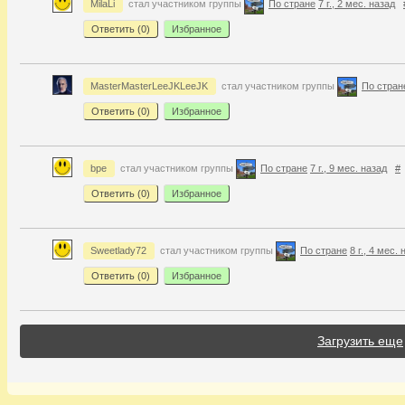
MilaLi
стал участником группы
По стране
7 г., 2 мес. назад
Ответить (
0
)
Избранное
MasterMasterLeeJKLeeJK
стал участником группы
По стран
Ответить (
0
)
Избранное
bpe
стал участником группы
По стране
7 г., 9 мес. назад
#
Ответить (
0
)
Избранное
Sweetlady72
стал участником группы
По стране
8 г., 4 мес.
Ответить (
0
)
Избранное
Загрузить еще