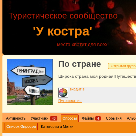
Туристическое сообщество
'У костра'
места хватит для всех!
По стране
Открытая групп
Широка страна моя родная!Путешеств
входит в:
Путешествия
Активность
Участники
Опросы
Файлы
События
Аль
43
4
Список Опросов
Категории и Метки