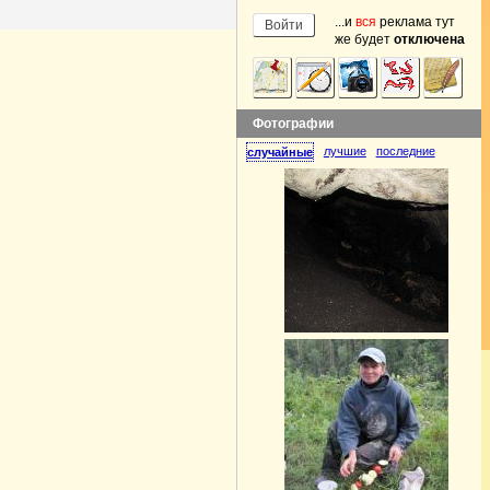
...и
вся
реклама тут
же будет
отключена
Фотографии
лучшие
последние
случайные