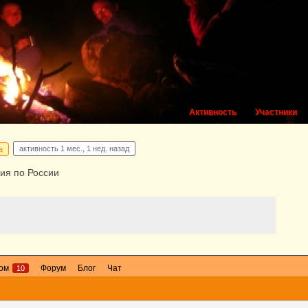
Активность
Участники
активность
1 мес., 1 нед. назад
а
ия по России
бом
Форум
Блог
Чат
10