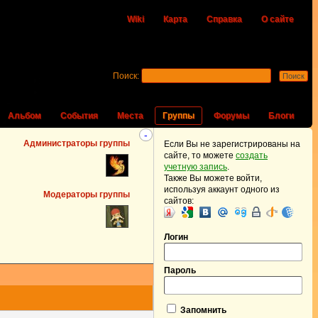
Wiki
Карта
Справка
О сайте
Поиск:
Альбом
События
Места
Группы
Форумы
Блоги
-
Администраторы группы
Если Вы не зарегистрированы на
сайте, то можете
создать
учетную запись
.
Также Вы можете войти,
используя аккаунт одного из
Модераторы группы
сайтов:
Логин
Пароль
Запомнить