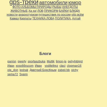
gps-треки
автомобили
юмор
ФОТО-АЛЬБОМЫ:ПРИРОДЫ
РЫБЫ
АНЕГДОТЫ
ЖИВОТНЫЕ
Ха ха!
ЛОВ
ПРИКОРМ
БАЙКИ
БЛЮДА
новости
анархотуризм
путешествия по россии
обо всём
Кавказ
Карпаты
ТЕХНИКА ЛОВА
ПОЛИТИКА.
Алтай
Блоги
panisn
qwerty
sportaazbuka
Multik
timon-ja
pehyhtdgrd
Иван
xoso66rucom
Иван
voditeltrez
ctaci
clopman16
ole_don
leshak
Дмитрий БорсКрым
zabeii bb
olchy
sema72
Svann