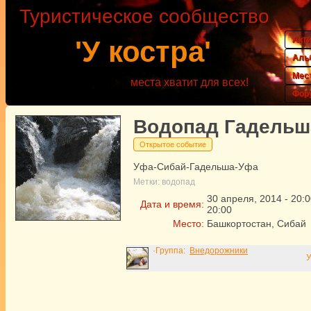
Туристическое сообщество
Акт
'У костра'
Аль
Мес
места хватит для всех!
Фор
Водопад Гадельш
Открытое событие
Уфа-Сибай-Гадельша-Уфа
Метки:
водопад
30
апреля
,
2014
-
20:0
Дата и время:
20:00
Место:
Башкортостан, Сибай
·Группа:
Внедорожники
У