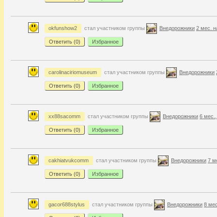
okfunshow2
стал участником группы
Внедорожники
2 мес. н
Ответить (
0
)
Избранное
carolinaciriomuseum
стал участником группы
Внедорожники
Ответить (
0
)
Избранное
xx88sacomm
стал участником группы
Внедорожники
6 мес.,
Ответить (
0
)
Избранное
cakhiatvukcomm
стал участником группы
Внедорожники
7 м
Ответить (
0
)
Избранное
gacor688stylus
стал участником группы
Внедорожники
8 мес