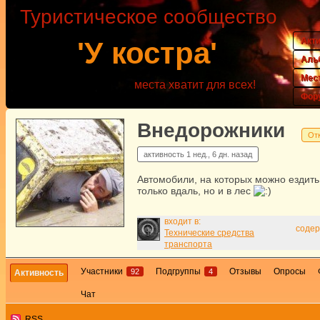
Туристическое сообщество
Акт
'У костра'
Аль
Мес
места хватит для всех!
Фор
Внедорожники
От
активность
1 нед., 6 дн. назад
Автомобили, на которых можно ездить
только вдаль, но и в лес
входит в:
содер
Технические средства
транспорта
Участники
Подгруппы
Отзывы
Опросы
92
4
Активность
Чат
RSS