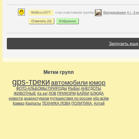
Wolfsvs1977
стал участником группы
Внедорожники
4 г., 9 
Ответить (
0
)
Избранное
Загрузить еще
Метки групп
gps-треки
автомобили
юмор
ФОТО-АЛЬБОМЫ:ПРИРОДЫ
РЫБЫ
АНЕГДОТЫ
ЖИВОТНЫЕ
Ха ха!
ЛОВ
ПРИКОРМ
БАЙКИ
БЛЮДА
новости
анархотуризм
путешествия по россии
обо всём
Кавказ
Карпаты
ТЕХНИКА ЛОВА
ПОЛИТИКА.
Алтай