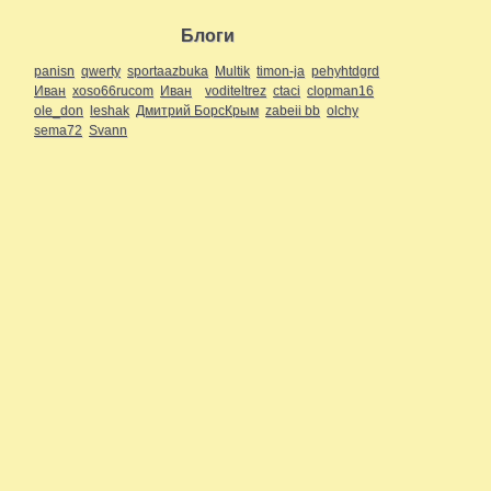
Блоги
panisn
qwerty
sportaazbuka
Multik
timon-ja
pehyhtdgrd
Иван
xoso66rucom
Иван
voditeltrez
ctaci
clopman16
ole_don
leshak
Дмитрий БорсКрым
zabeii bb
olchy
sema72
Svann