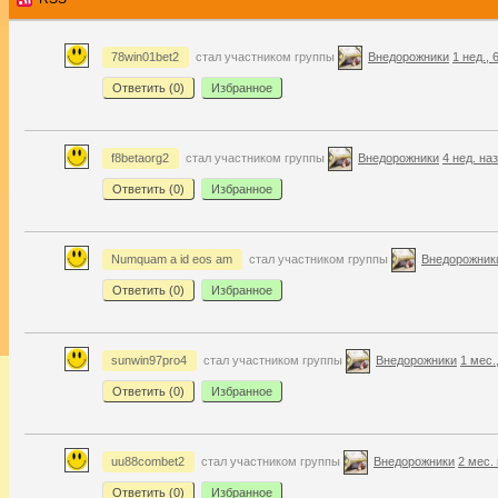
78win01bet2
стал участником группы
Внедорожники
1 нед., 
Ответить (
0
)
Избранное
f8betaorg2
стал участником группы
Внедорожники
4 нед. на
Ответить (
0
)
Избранное
Numquam a id eos am
стал участником группы
Внедорожник
Ответить (
0
)
Избранное
sunwin97pro4
стал участником группы
Внедорожники
1 мес.
Ответить (
0
)
Избранное
uu88combet2
стал участником группы
Внедорожники
2 мес.
Ответить (
0
)
Избранное