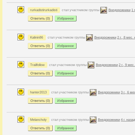
rurkadistirurkadisti
стал участником группы
Внедорожники
1 
Ответить (
0
)
Избранное
Kalinin86
стал участником группы
Внедорожники
2 г., 8 мес.
Ответить (
0
)
Избранное
Trailfollow
стал участником группы
Внедорожники
2 г., 9 мес
Ответить (
0
)
Избранное
hanter2013
стал участником группы
Внедорожники
3 г., 6 м
Ответить (
0
)
Избранное
Melancholy
стал участником группы
Внедорожники
4 г. назад
Ответить (
0
)
Избранное