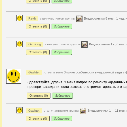
Ответить (
0
)
Избранное
Rayh
стал участником группы
Внедорожники
8 мес., 1 нед. 
Ответить (
0
)
Избранное
Osminog
стал участником группы
Внедорожники
1 г., 6 мес.
Ответить (
0
)
Избранное
Gashtet
: ответ в теме
Зимние особенности внедорожной езды
в 
Здравствуйте, друзья! У меня вопрос по ремонту карданных 
проверить кардан и, если возможно, отремонтировать его за
Ответить (
0
)
Избранное
Gashtet
стал участником группы
Внедорожники
1 г., 11 мес.
Ответить (
0
)
Избранное