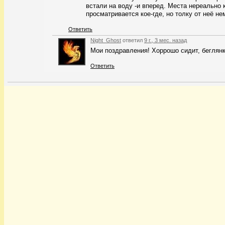
встали на воду -и вперед. Места нереально
просматривается кое-где, но толку от неё н
Ответить
Night_Ghost
ответил
9 г., 3 мес. назад
Мои поздравления! Хоррошо сидит, беглян
Ответить