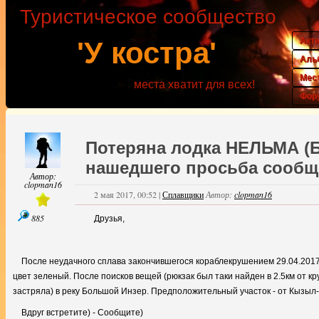
Туристическое сообщество
Акт
'У костра'
Аль
Мес
места хватит для всех!
Фор
Потеряна лодка НЕЛЬМА (
нашедшего просьба сообщ
Автор:
clopman16
2 мая 2017, 00:52
|
Сплавщики
Автор:
clopman16
885
Друзья,
После неудачного сплава закончившегося кораблекрушением 29.04.201
цвет зеленый. После поисков вещей (рюкзак был таки найден в 2.5км от кру
застряла) в реку Большой Инзер. Предположительный участок - от Кызыл
Вдруг встретите) - Сообщите)