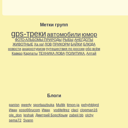
Метки групп
gps-треки
автомобили
юмор
ФОТО-АЛЬБОМЫ:ПРИРОДЫ
РЫБЫ
АНЕГДОТЫ
ЖИВОТНЫЕ
Ха ха!
ЛОВ
ПРИКОРМ
БАЙКИ
БЛЮДА
новости
анархотуризм
путешествия по россии
обо всём
Кавказ
Карпаты
ТЕХНИКА ЛОВА
ПОЛИТИКА.
Алтай
Блоги
panisn
qwerty
sportaazbuka
Multik
timon-ja
pehyhtdgrd
Иван
xoso66rucom
Иван
voditeltrez
ctaci
clopman16
ole_don
leshak
Дмитрий БорсКрым
zabeii bb
olchy
sema72
Svann