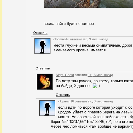
весла найти будет сложнее..
Ответить
clopman16
ответил
9 г., 3 мес. назад
места глухие и весьма симпатичные. дорог
вменяемого уровня: имеется
Ответить
Night_Ghost
ответил
9 г., 3 мес. назад
По лету там ручеек, по коему только кат
на байде, 3 дня нес
Ответить
clopman16
ответил
9 г., 3 мес. назад
если идти по дороге которая уходит с ос
бродом уйдет с правого берега на левый
может. На советской генштабовке есть б
берег N54°03'37,66" E57°23'46,79", но я его 
Через лес ломиться -там вообще не вариант