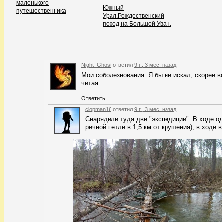
маленького
Южный
путешественника
Урал.Рождественский
поход на Большой Уван.
Night_Ghost
ответил
9 г., 3 мес. назад
Мои соболезнования. Я бы не искал, скорее в
читая.
Ответить
clopman16
ответил
9 г., 3 мес. назад
Снарядили туда две "экспедиции". В ходе о
речной петле в 1,5 км от крушения), в ходе