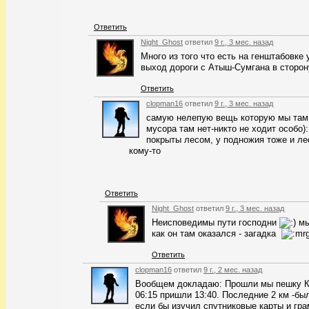
Ответить
Night_Ghost
ответил
9 г., 3 мес. назад
Много из того что есть на генштабовке
выход дороги с Атыш-Сумгана в сторон
Ответить
clopman16
ответил
9 г., 3 мес. назад
самую нелепую вещь которую мы там н
мусора там нет-никто не ходит особ
покрыты лесом, у подножия тоже и ле
кому-то
Ответить
Night_Ghost
ответил
9 г., 3 мес. назад
Неисповедимы пути господни
мы
как он там оказался - загадка
Ответить
clopman16
ответил
9 г., 2 мес. назад
Вообщем докладаю: Прошли мы пешку Ка
06:15 пришли 13:40. Последние 2 км -бы
если бы изучил спутниковые карты и гра