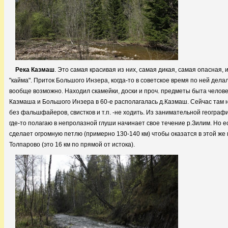
Река Казмаш
. Это самая красивая из них, самая дикая, самая опасная,
"кайма". Приток Большого Инзера, когда-то в советское время по ней дел
вообще возможно. Находил скамейки, доски и проч. предметы быта человек
Казмаша и Большого Инзера в 60-е располагалась д.Казмаш. Сейчас там н
без фальшфайеров, свистков и т.п. -не ходить. Из занимательной географи
где-то полагаю в непролазной глуши начинает свое течение р.Зилим. Но е
сделает огромную петлю (примерно 130-140 км) чтобы оказатся в этой же 
Толпарово (это 16 км по прямой от истока).