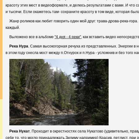
красоту этих мест в видеоформате, и делюсь результатами с вами. И что с
и тысячи. Если окажетесь там- сохраните красоту в том виде, которая была
Жанр роликов как любит говорить один мой друг: трава-дрова-река-гора.
каждый.
Выложено все в альбоме
"4 дня - 4 реки"
, как вставить видео непосредст
Река Нура
. Самая высокогорная речуха из представленных. Энергии в н
в этом году снесла мост между п.Отнурок и п.Нура - усложнив и без того 
Река Нукат
. Проходит в окрестностях села Нукатово (удивительно, прав
себе то, что могло принадлежать Зилиму например) Красив, петлист, при 