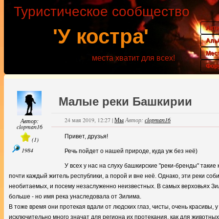
Туристическое сообщество
Акт
'У костра'
Аль
Мес
места хватит для всех!
Фор
Малые реки Башкирии
24 мая 2019, 12:27
|
Мы
Автор:
clopman16
Автор:
clopman16
Привет, друзья!
(
1
)
1984
Речь пойдет о нашей природе, куда уж без неё)
У всех у нас на слуху башкирские "реки-бренды" такие 
почти каждый житель республики, а порой и вне неё. Однако, эти реки соб
необитаемых, и посему незаслуженно неизвестных. В самых верховьях Зили
больше - но имя река унаследовала от Зилима.
В тоже время они протекая вдали от людских глаз, чисты, очень красивы, у
исключительно много значат для региона их протекания, как для животных