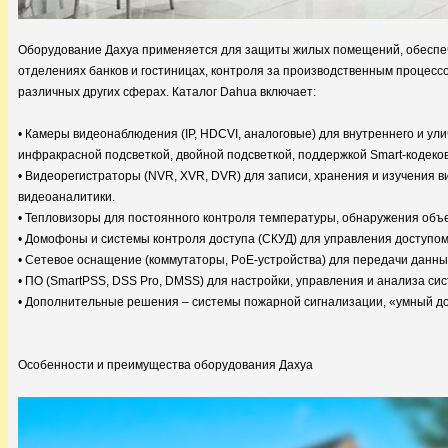
Оборудование Дахуа применяется для защиты жилых помещений, обеспече
отделениях банков и гостиницах, контроля за производственным процессо
различных других сферах. Каталог Dahua включает:
• Камеры видеонаблюдения (IP, HDCVI, аналоговые) для внутреннего и ул
инфракрасной подсветкой, двойной подсветкой, поддержкой Smart-кодеков
• Видеорегистраторы (NVR, XVR, DVR) для записи, хранения и изучения 
видеоаналитики.
• Тепловизоры для постоянного контроля температуры, обнаружения объе
• Домофоны и системы контроля доступа (СКУД) для управления доступом
• Сетевое оснащение (коммутаторы, PoE-устройства) для передачи данны
• ПО (SmartPSS, DSS Pro, DMSS) для настройки, управления и анализа с
• Дополнительные решения – системы пожарной сигнализации, «умный до
Особенности и преимущества оборудования Дахуа