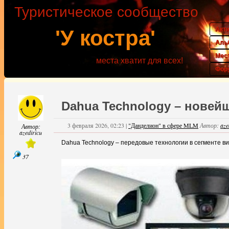
Туристическое сообщество
Акт
'У костра'
Аль
Мес
места хватит для всех!
Фор
Dahua Technology – новей
3 февраля 2026, 02:23
|
"Данделион" в сфере MLM
Автор:
aze
Автор:
azediricu
Dahua Technology – передовые технологии в сегменте 
37