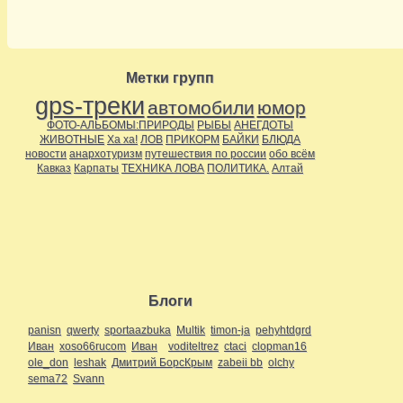
Метки групп
gps-треки
автомобили
юмор
ФОТО-АЛЬБОМЫ:ПРИРОДЫ
РЫБЫ
АНЕГДОТЫ
ЖИВОТНЫЕ
Ха ха!
ЛОВ
ПРИКОРМ
БАЙКИ
БЛЮДА
новости
анархотуризм
путешествия по россии
обо всём
Кавказ
Карпаты
ТЕХНИКА ЛОВА
ПОЛИТИКА.
Алтай
Блоги
panisn
qwerty
sportaazbuka
Multik
timon-ja
pehyhtdgrd
Иван
xoso66rucom
Иван
voditeltrez
ctaci
clopman16
ole_don
leshak
Дмитрий БорсКрым
zabeii bb
olchy
sema72
Svann