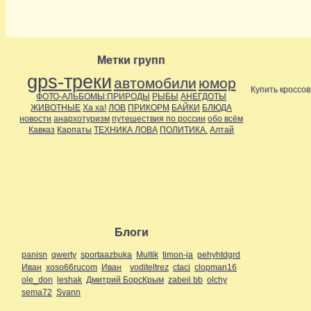
Метки групп
gps-треки
автомобили
юмор
Купить кроссовк
ФОТО-АЛЬБОМЫ:ПРИРОДЫ
РЫБЫ
АНЕГДОТЫ
ЖИВОТНЫЕ
Ха ха!
ЛОВ
ПРИКОРМ
БАЙКИ
БЛЮДА
новости
анархотуризм
путешествия по россии
обо всём
Кавказ
Карпаты
ТЕХНИКА ЛОВА
ПОЛИТИКА.
Алтай
Блоги
panisn
qwerty
sportaazbuka
Multik
timon-ja
pehyhtdgrd
Иван
xoso66rucom
Иван
voditeltrez
ctaci
clopman16
ole_don
leshak
Дмитрий БорсКрым
zabeii bb
olchy
sema72
Svann