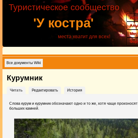
Туристическое сообщество
Акт
'У костра'
Аль
Мес
места хватит для всех!
Фор
Все документы Wiki
Курумник
Читать
Редактировать
История
Слова курум и курумник обозначают одно и то же, хотя чаще произносят
больших камней.