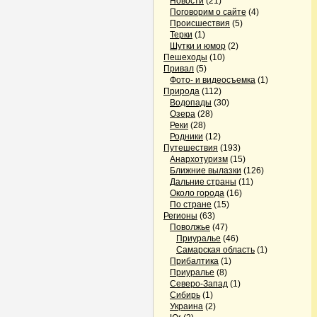
Новости
(21)
Поговорим о сайте
(4)
Происшествия
(5)
Терки
(1)
Шутки и юмор
(2)
Пешеходы
(10)
Привал
(5)
Фото- и видеосъемка
(1)
Природа
(112)
Водопады
(30)
Озера
(28)
Реки
(28)
Родники
(12)
Путешествия
(193)
Анархотуризм
(15)
Ближние вылазки
(126)
Дальние страны
(11)
Около города
(16)
По стране
(15)
Регионы
(63)
Поволжье
(47)
Приуралье
(46)
Самарская область
(1)
Прибалтика
(1)
Приуралье
(8)
Северо-Запад
(1)
Сибирь
(1)
Украина
(2)