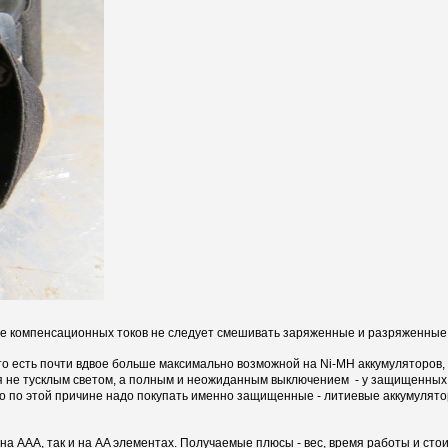
ние компенсационных токов не следует смешивать заряженные и разряженные
 есть почти вдвое больше максимально возможной на Ni-MH аккумуляторов, и
ся не тусклым светом, а полным и неожиданным выключением - у защищенных
о по этой причине надо покупать именно защищенные - литиевые аккумулято
а AAA, так и на AA элементах. Получаемые плюсы - вес, время работы и стои