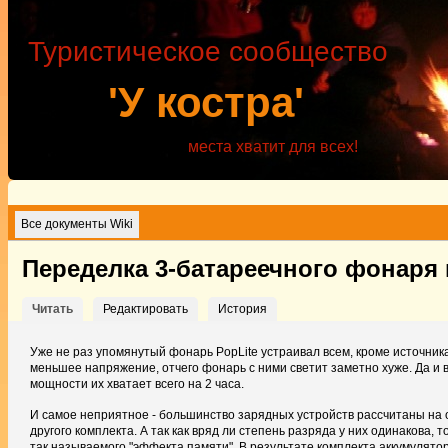
Туристическое сообщество
'У костра'
места хватит для всех!
Все документы Wiki
Переделка 3-батареечного фонаря 
Читать
Редактировать
История
Уже не раз упомянутый фонарь PopLite устраивал всем, кроме источник
меньшее напряжение, отчего фонарь с ними светит заметно хуже. Да и в
мощности их хватает всего на 2 часа.
И самое неприятное - большинство зарядных устройств рассчитаны на о
другого комплекта. А так как вряд ли степень разряда у них одинакова,
так называемого "эффекта памяти". В результате комплекта аккумуляторо