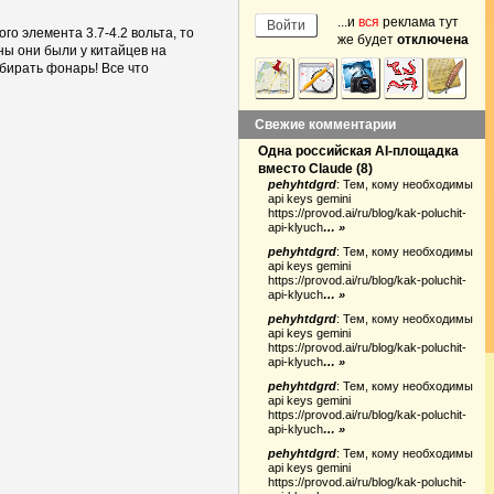
...и
вся
реклама тут
 элемента 3.7-4.2 вольта, то
же будет
отключена
ны они были у китайцев на
збирать фонарь! Все что
Свежие комментарии
Одна российская AI-площадка
вместо Claude
(
8
)
pehyhtdgrd
:
Тем, кому необходимы
api keys gemini
https://provod.ai/ru/blog/kak-poluchit-
api-klyuch
… »
pehyhtdgrd
:
Тем, кому необходимы
api keys gemini
https://provod.ai/ru/blog/kak-poluchit-
api-klyuch
… »
pehyhtdgrd
:
Тем, кому необходимы
api keys gemini
https://provod.ai/ru/blog/kak-poluchit-
api-klyuch
… »
pehyhtdgrd
:
Тем, кому необходимы
api keys gemini
https://provod.ai/ru/blog/kak-poluchit-
api-klyuch
… »
pehyhtdgrd
:
Тем, кому необходимы
api keys gemini
https://provod.ai/ru/blog/kak-poluchit-