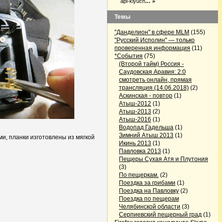
api-klyuch
… »
Темы
"Данделион" в сфере MLM
(155)
"Русский Исполин" — только
проверенная информация
(11)
*События
(75)
(Второй тайм) Россия -
Саудовская Аравия: 2:0
смотреть онлайн, прямая
трансляция (14.06.2018)
(2)
Аскинская - повтор
(1)
Атыш-2012
(1)
Атыш-2013
(2)
Атыш-2016
(1)
Водопад Гадельша
(1)
Зимний Атыш 2013
(1)
и, планки изготовлены из мягкой
Икинь 2013
(1)
Павловка 2013
(1)
Пещеры Сухая Атя и Плутония
(3)
По пещеркам.
(2)
Поездка за грибами
(1)
Поездка на Павловку
(2)
Поездка по пещерам
Челябинской области
(3)
Серпиевский пещерный град
(1)