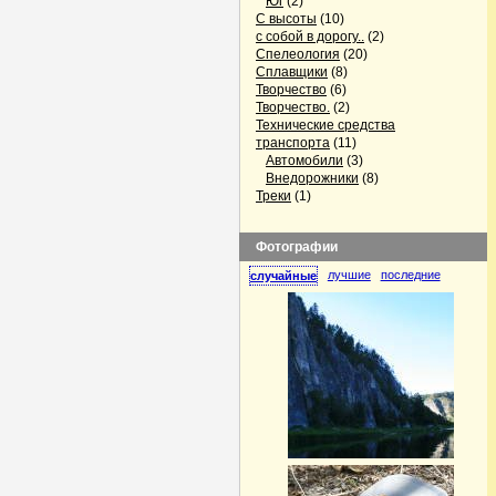
Юг
(2)
С высоты
(10)
с собой в дорогу..
(2)
Спелеология
(20)
Сплавщики
(8)
Творчество
(6)
Творчество.
(2)
Технические средства
транспорта
(11)
Автомобили
(3)
Внедорожники
(8)
Треки
(1)
Фотографии
лучшие
последние
случайные