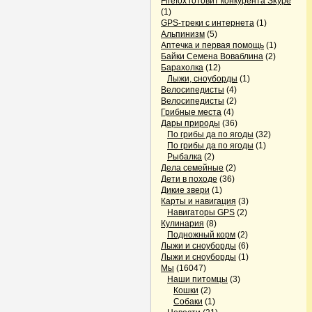
Firefox готовит конкурента Skype
(1)
GPS-треки с интернета
(1)
Альпинизм
(5)
Аптечка и первая помощь
(1)
Байки Семена Воваблина
(2)
Барахолка
(12)
Лыжи, сноуборды
(1)
Велосипедисты
(4)
Велосипедисты
(2)
Грибные места
(4)
Дары природы
(36)
По грибы да по ягоды
(32)
По грибы да по ягоды
(1)
Рыбалка
(2)
Дела семейные
(2)
Дети в походе
(36)
Дикие звери
(1)
Карты и навигация
(3)
Навигаторы GPS
(2)
Кулинария
(8)
Подножный корм
(2)
Лыжи и сноуборды
(6)
Лыжи и сноуборды
(1)
Мы
(16047)
Наши питомцы
(3)
Кошки
(2)
Собаки
(1)