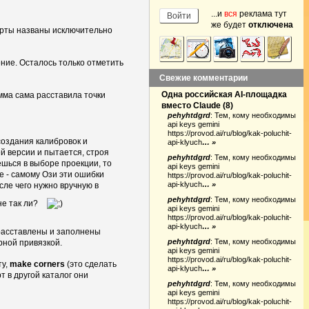
...и
вся
реклама тут
же будет
отключена
карты названы исключительно
ние. Осталось только отметить
Свежие комментарии
Одна российская AI-площадка
амма сама расставила точки
вместо Claude
(
8
)
pehyhtdgrd
:
Тем, кому необходимы
api keys gemini
https://provod.ai/ru/blog/kak-poluchit-
создания калибровок и
api-klyuch
… »
й версии и пытается, строя
pehyhtdgrd
:
Тем, кому необходимы
ешься в выборе проекции, то
api keys gemini
е - самому Ози эти ошибки
https://provod.ai/ru/blog/kak-poluchit-
api-klyuch
… »
сле чего нужно вручную в
pehyhtdgrd
:
Тем, кому необходимы
не так ли?
api keys gemini
https://provod.ai/ru/blog/kak-poluchit-
api-klyuch
… »
 расставлены и заполнены
pehyhtdgrd
:
Тем, кому необходимы
ерной привязкой.
api keys gemini
https://provod.ai/ru/blog/kak-poluchit-
ту,
make corners
(это сделать
api-klyuch
… »
 в другой каталог они
pehyhtdgrd
:
Тем, кому необходимы
api keys gemini
https://provod.ai/ru/blog/kak-poluchit-