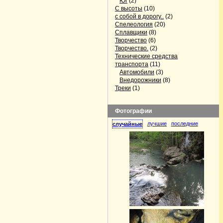
Юг
(2)
С высоты
(10)
с собой в дорогу..
(2)
Спелеология
(20)
Сплавщики
(8)
Творчество
(6)
Творчество.
(2)
Технические средства
транспорта
(11)
Автомобили
(3)
Внедорожники
(8)
Треки
(1)
Фотографии
лучшие
последние
случайные