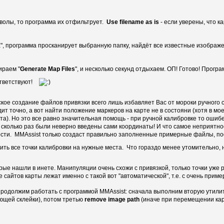
мволы, то программа их отфильтрует.
Use filename as is
- если уверены, что 
 программа просканирует выбранную папку, найдёт все известные изображе
ираем "
Generate Map Files
", и несколько секунд отдыхаем. ОП! Готово! Прогр
ответствуют!
ское создание файлов привязки всего лишь избавляет Вас от мороки ручного 
точно, а вот найти положение маркеров на карте не в состояни (хотя в мое
та). Но это все равно значительная помощь - при ручной калибровке то ошиб
 сколько раз были неверно введены сами координаты! И что самое неприятно
ности. MMAssist только создаст правильно заполненные примерные файлы, по
тить все точки калибровки на нужные места. Что гораздо менее утомительно, 
орые нашли в инете. Манипуляции очень схожи с привязкой, только точки уже
е сайтов карты лежат именно с такой вот "автоматической", т.е. с очень прим
 продолжим работать с программой MMAssist: сначала выполним вторую утили
ющей склейки), потом третью
remove image path
(иначе при перемещении карт