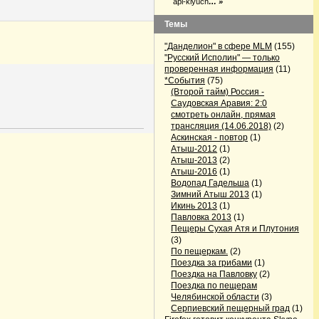
api-klyuch
… »
Темы
"Данделион" в сфере MLM
(155)
"Русский Исполин" — только
проверенная информация
(11)
*События
(75)
(Второй тайм) Россия -
Саудовская Аравия: 2:0
смотреть онлайн, прямая
трансляция (14.06.2018)
(2)
Аскинская - повтор
(1)
Атыш-2012
(1)
Атыш-2013
(2)
Атыш-2016
(1)
Водопад Гадельша
(1)
Зимний Атыш 2013
(1)
Икинь 2013
(1)
Павловка 2013
(1)
Пещеры Сухая Атя и Плутония
(3)
По пещеркам.
(2)
Поездка за грибами
(1)
Поездка на Павловку
(2)
Поездка по пещерам
Челябинской области
(3)
Серпиевский пещерный град
(1)