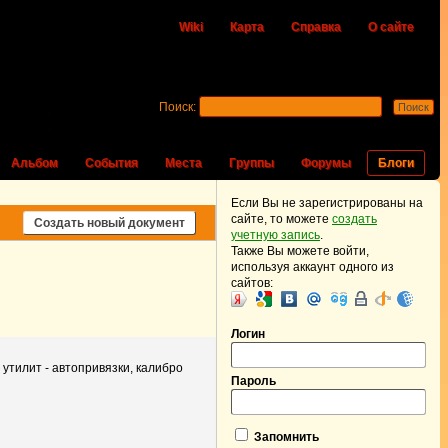
Wiki
Карта
Справка
О сайте
Поиск:
Альбом
События
Места
Группы
Форумы
Блоги
Если Вы не зарегистрированы на
сайте, то можете
создать
Создать новый документ
учетную запись
.
Также Вы можете войти,
используя аккаунт одного из
сайтов:
Логин
утилит - автопривязки, калибро
Пароль
Запомнить