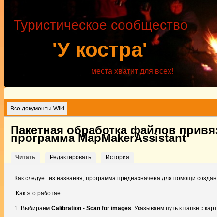
Туристическое сообщество
'У костра'
места хватит для всех!
Все документы Wiki
Пакетная обработка файлов привяз
программа MapMakerAssistant
Читать
Редактировать
История
Как следует из названия, программа предназначена для помощи создани
Как это работает.
1. Выбираем
Calibration
-
Scan for images
. Указываем путь к папке с ка