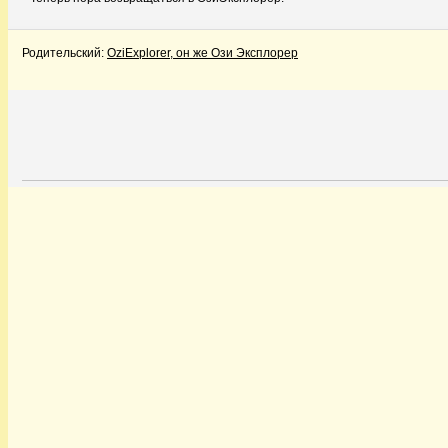
Родительский:
OziExplorer, он же Ози Эксплорер