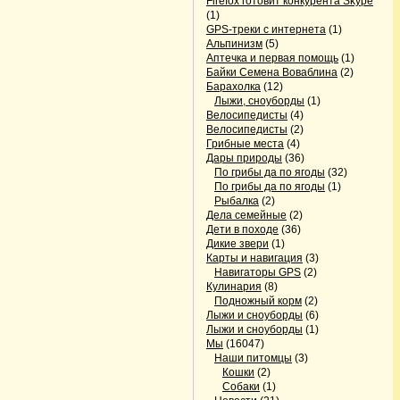
Firefox готовит конкурента Skype
(1)
GPS-треки с интернета
(1)
Альпинизм
(5)
Аптечка и первая помощь
(1)
Байки Семена Воваблина
(2)
Барахолка
(12)
Лыжи, сноуборды
(1)
Велосипедисты
(4)
Велосипедисты
(2)
Грибные места
(4)
Дары природы
(36)
По грибы да по ягоды
(32)
По грибы да по ягоды
(1)
Рыбалка
(2)
Дела семейные
(2)
Дети в походе
(36)
Дикие звери
(1)
Карты и навигация
(3)
Навигаторы GPS
(2)
Кулинария
(8)
Подножный корм
(2)
Лыжи и сноуборды
(6)
Лыжи и сноуборды
(1)
Мы
(16047)
Наши питомцы
(3)
Кошки
(2)
Собаки
(1)