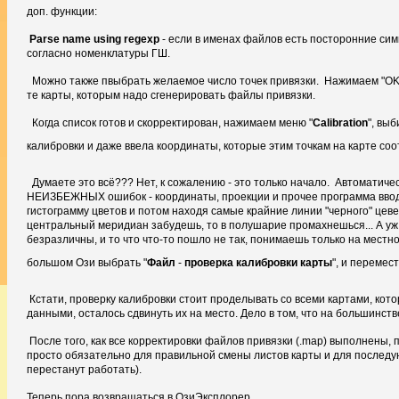
доп. функции:
Parse name using regexp
- если в именах файлов есть посторонние си
согласно номенклатуры ГШ.
Можно также пвыбрать желаемое число точек привязки. Нажимаем "OK",
те карты, которым надо сгенерировать файлы привязки.
Когда список готов и скорректирован, нажимаем меню "
Calibration
", выб
калибровки и даже ввела координаты, которые этим точкам на карте со
Думаете это всё??? Нет, к сожалению - это только начало. Автоматиче
НЕИЗБЕЖНЫХ ошибок - координаты, проекции и прочее программа вводит 
гистограмму цветов и потом находя самые крайние линии "черного" цеве
центральный меридиан забудешь, то в полушарие промахнешься... А уж
безразличны, и то что что-то пошло не так, понимаешь только на мест
большом Ози выбрать "
Файл
-
проверка калибровки карты
", и перемес
Кстати, проверку калибровки стоит проделывать со всеми картами, кот
данными, осталось сдвинуть их на место. Дело в том, что на большинств
После того, как все корректировки файлов привязки (.map) выполнены,
просто обязательно для правильной смены листов карты и для последу
перестанут работать).
Теперь пора возвращаться в ОзиЭксплорер.