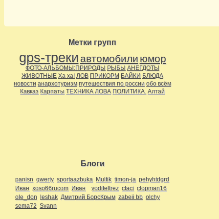
Метки групп
gps-треки
автомобили
юмор
ФОТО-АЛЬБОМЫ:ПРИРОДЫ
РЫБЫ
АНЕГДОТЫ
ЖИВОТНЫЕ
Ха ха!
ЛОВ
ПРИКОРМ
БАЙКИ
БЛЮДА
новости
анархотуризм
путешествия по россии
обо всём
Кавказ
Карпаты
ТЕХНИКА ЛОВА
ПОЛИТИКА.
Алтай
Блоги
panisn
qwerty
sportaazbuka
Multik
timon-ja
pehyhtdgrd
Иван
xoso66rucom
Иван
voditeltrez
ctaci
clopman16
ole_don
leshak
Дмитрий БорсКрым
zabeii bb
olchy
sema72
Svann