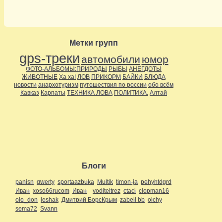
Метки групп
gps-треки
автомобили
юмор
ФОТО-АЛЬБОМЫ:ПРИРОДЫ
РЫБЫ
АНЕГДОТЫ
ЖИВОТНЫЕ
Ха ха!
ЛОВ
ПРИКОРМ
БАЙКИ
БЛЮДА
новости
анархотуризм
путешествия по россии
обо всём
Кавказ
Карпаты
ТЕХНИКА ЛОВА
ПОЛИТИКА.
Алтай
Блоги
panisn
qwerty
sportaazbuka
Multik
timon-ja
pehyhtdgrd
Иван
xoso66rucom
Иван
voditeltrez
ctaci
clopman16
ole_don
leshak
Дмитрий БорсКрым
zabeii bb
olchy
sema72
Svann