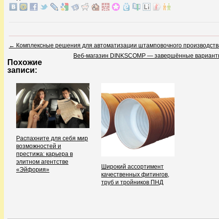
←
Комплексные решения для автоматизации штамповочного производства
Веб-магазин DINKSCOMP — завершённые варианты 
Похожие
записи:
Распахните для себя мир
возможностей и
престижа: карьера в
элитном агентстве
Широкий ассортимент
«Эйфория»
качественных фитингов,
труб и тройников ПНД