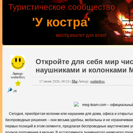
Туристическое сообщество
Акт
'У костра'
Аль
Мес
места хватит для всех!
Фор
Откройте для себя мир чис
наушниками и колонками 
Автор:
voditeltrez
17 июня 2026, 00:24
|
Мы
Автор:
voditeltrez
16
Сегодня, приобретая колонки или наушники для дома, офиса и открыты
беспроводные решения – они весьма удобны, мобильны и не ограничиваю
первых позиций в этом сегменте, предлагая беспроводные акустические у
полное погружение в музыку. В ассортименте знаменитого немецкого про