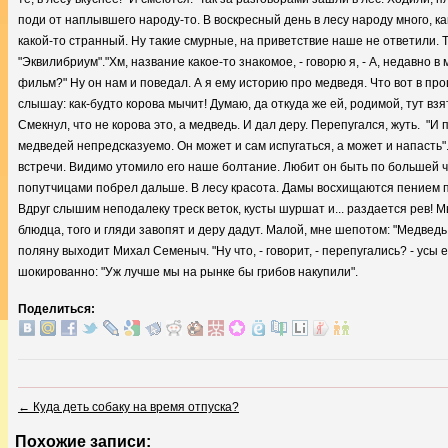
поди от наплывшего народу-то. В воскресный день в лесу народу много, ка
какой-то странный. Ну такие смурные, на приветствие наше не ответили. Т
"Эквилибриум"."Хм, название какое-то знакомое, - говорю я, - А, недавно в
фильм?" Ну он нам и поведал. А я ему историю про медведя. Что вот в про
слышау: как-будто корова мычит! Думаю, да откуда же ей, родимой, тут взят
Смекнул, что не корова это, а медведь. И дал деру. Перепугался, жуть. "
медведей непредсказуемо. Он может и сам испугаться, а может и напасть".
встречи. Видимо утомило его наше болтание. Любит он быть по большей ч
попутчицами побрел дальше. В лесу красота. Дамы восхищаются пением пти
Вдруг слышим неподалеку треск веток, кусты шуршат и... раздается рев! М
блюдца, того и гляди завопят и деру дадут. Малой, мне шепотом: "Медведь, ч
поляну выходит Михал Семеныч. "Ну что, - говорит, - перепугались? - усы
шокированно: "Уж лучше мы на рынке бы грибов накупили".
Поделиться:
←
Куда деть собаку на время отпуска?
Похожие записи: