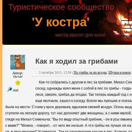
Туристическое сообщество
Акт
'У костра'
Аль
Мес
места хватит для всех!
Фор
Как я ходил за грибами
2 октября 2013, 12:58
|
По грибы да по ягоды
,
Шутки и юмор
Автор:
Varvar
Как-то собрались с другом в лес за грибами. Михал С
сосед, однажды взял меня с собой в лес по грибы - тогда
908
лесе, зверях, грибах да ягодах. Так теперь каждый год с 
еще молчали, зашел к соседу. Взяли мы лукошки и поехал
были на месте. Стоим у крон деревьев, вдыхаем свежий воздух. Осень выда
ступили на лесную дорогу, тут нас догоняют две женщины, а с ними малой,
глядя на Михал Семеныча: "Вы по виду опытный грибник, - он в усы хмыкну
с вами?" "Можно, - говорит, - от чего же нельзя. А что грибы не лучше ли на
те, в лесу вкуснее!" И смеются. Так за разговорами зашли в лес. Ходили, п