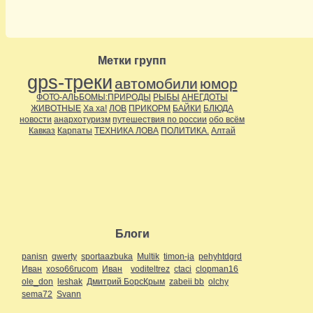
Метки групп
gps-треки
автомобили
юмор
ФОТО-АЛЬБОМЫ:ПРИРОДЫ
РЫБЫ
АНЕГДОТЫ
ЖИВОТНЫЕ
Ха ха!
ЛОВ
ПРИКОРМ
БАЙКИ
БЛЮДА
новости
анархотуризм
путешествия по россии
обо всём
Кавказ
Карпаты
ТЕХНИКА ЛОВА
ПОЛИТИКА.
Алтай
Блоги
panisn
qwerty
sportaazbuka
Multik
timon-ja
pehyhtdgrd
Иван
xoso66rucom
Иван
voditeltrez
ctaci
clopman16
ole_don
leshak
Дмитрий БорсКрым
zabeii bb
olchy
sema72
Svann