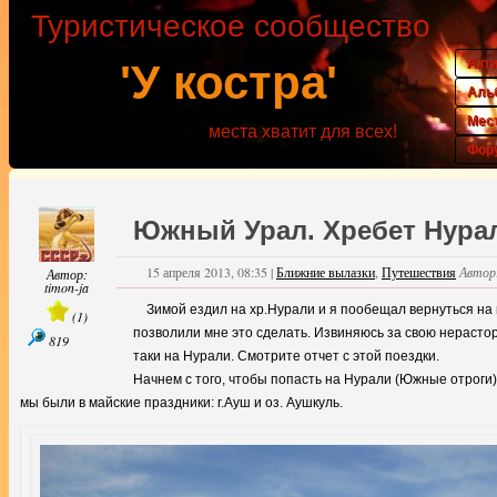
Туристическое сообщество
Акт
'У костра'
Аль
Мес
места хватит для всех!
Фор
Южный Урал. Хребет Нурал
15 апреля 2013, 08:35
|
Ближние вылазки
,
Путешествия
Автор
Автор:
timon-ja
Зимой ездил на хр.Нурали и я пообещал вернуться на н
(
1
)
позволили мне это сделать. Извиняюсь за свою нерастор
819
таки на Нурали. Смотрите отчет с этой поездки.
Начнем с того, чтобы попасть на Нурали (Южные отроги)
мы были в майские праздники: г.Ауш и оз. Аушкуль.