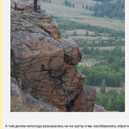
А тем делом непогода разыгралась не на шутку и мы засобирались обратн