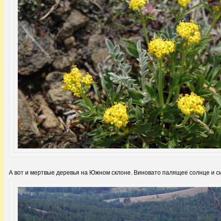
А вот и мертвые деревья на Южном склоне. Виновато палящее солнце и с