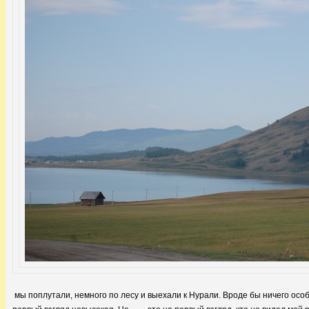
мы поплутали, немного по лесу и выехали к Нурали. Вроде бы ничего особе