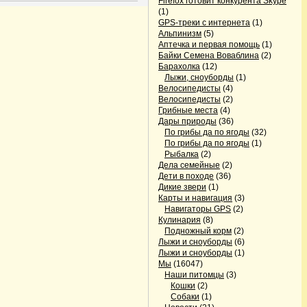
Firefox готовит конкурента Skype
(1)
GPS-треки с интернета
(1)
Альпинизм
(5)
Аптечка и первая помощь
(1)
Байки Семена Воваблина
(2)
Барахолка
(12)
Лыжи, сноуборды
(1)
Велосипедисты
(4)
Велосипедисты
(2)
Грибные места
(4)
Дары природы
(36)
По грибы да по ягоды
(32)
По грибы да по ягоды
(1)
Рыбалка
(2)
Дела семейные
(2)
Дети в походе
(36)
Дикие звери
(1)
Карты и навигация
(3)
Навигаторы GPS
(2)
Кулинария
(8)
Подножный корм
(2)
Лыжи и сноуборды
(6)
Лыжи и сноуборды
(1)
Мы
(16047)
Наши питомцы
(3)
Кошки
(2)
Собаки
(1)