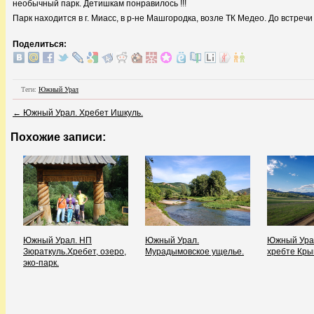
необычный парк. Детишкам понравилось !!!
Парк находится в г. Миасс, в р-не Машгородка, возле ТК Медео. До встреч
Поделиться:
Теги:
Южный Урал
←
Южный Урал. Хребет Ишкуль.
Похожие записи:
Южный Урал. НП
Южный Урал.
Южный Урал
Зюраткуль.Хребет, озеро,
Мурадымовское ущелье.
хребте Кры
эко-парк.