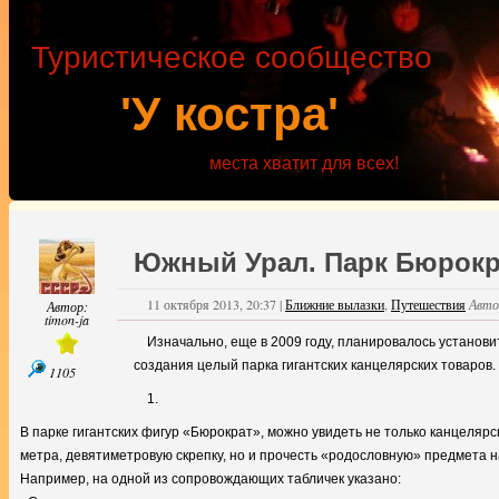
Туристическое сообщество
'У костра'
места хватит для всех!
Южный Урал. Парк Бюрокра
11 октября 2013, 20:37
|
Ближние вылазки
,
Путешествия
Авто
Автор:
timon-ja
Изначально, еще в 2009 году, планировалось установи
создания целый парка гигантских канцелярских товаров.
1105
1.
В парке гигантских фигур «Бюрократ», можно увидеть не только канцеляр
метра, девятиметровую скрепку, но и прочесть «родословную» предмета
Например, на одной из сопровождающих табличек указано: