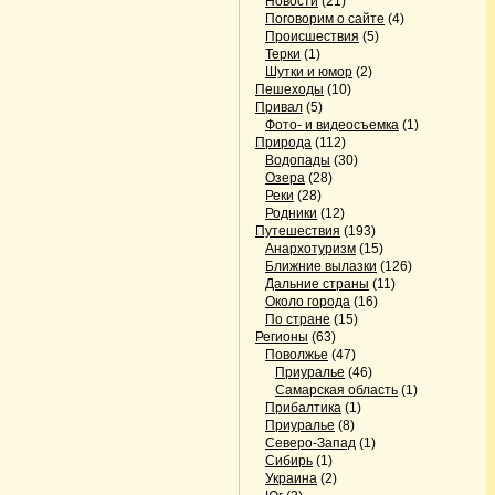
Новости
(21)
Поговорим о сайте
(4)
Происшествия
(5)
Терки
(1)
Шутки и юмор
(2)
Пешеходы
(10)
Привал
(5)
Фото- и видеосъемка
(1)
Природа
(112)
Водопады
(30)
Озера
(28)
Реки
(28)
Родники
(12)
Путешествия
(193)
Анархотуризм
(15)
Ближние вылазки
(126)
Дальние страны
(11)
Около города
(16)
По стране
(15)
Регионы
(63)
Поволжье
(47)
Приуралье
(46)
Самарская область
(1)
Прибалтика
(1)
Приуралье
(8)
Северо-Запад
(1)
Сибирь
(1)
Украина
(2)