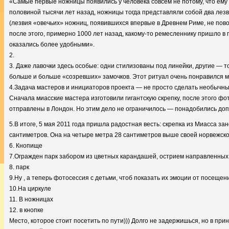
«Самые первые ножницы появились у человека совсем не потому, что ему на
половиной тысячи лет назад, ножницы тогда представляли собой два лез
(лезвия «овечьих» ножниц, появившихся впервые в Древнем Риме, не повор
после этого, примерно 1000 лет назад, какому-то ремесленнику пришло в г
оказались более удобными».
2.
3. Даже лавочки здесь особые: одни стилизованы под линейки, другие — 
больше и больше «созревших» замочков. Этот ритуал очень понравился м
4.Задача мастеров и инициаторов проекта — не просто сделать необычный
Сначала миасские мастера изготовили гигантскую скрепку, после этого ф
отправлены в Лондон. Но этим дело не ограничилось — понадобились до
5.В итоге, 5 мая 2011 года пришла радостная весть: скрепка из Миасса за
сантиметров. Она на четыре метра 28 сантиметров выше своей норвежско
6. Кнопище
7.Огражден парк забором из цветных карандашей, острием направленных 
8. парк
9.Ну , а теперь фотосессия с детьми, чтоб показать их эмоции от посещени
10.На циркуле
11. В ножницах
12. в кнопке
Место, которое стоит посетить по пути))) Долго не задержишься, но в пр