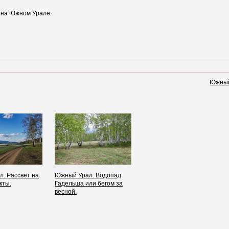
и на Южном Урале.
Южный
. Рассвет на
Южный Урал. Водопад
кты.
Гадельша или бегом за
весной.