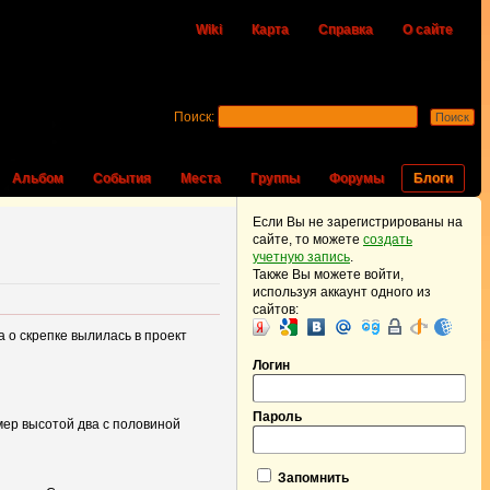
Wiki
Карта
Справка
О сайте
Поиск:
Альбом
События
Места
Группы
Форумы
Блоги
Если Вы не зарегистрированы на
сайте, то можете
создать
учетную запись
.
Также Вы можете войти,
используя аккаунт одного из
сайтов:
 о скрепке вылилась в проект
Логин
Пароль
мер высотой два с половиной
Запомнить