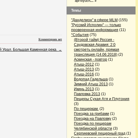
api-klyuch
… »
Темы
"Данделион" в сфере MLM
(155)
"Русский Исполин" — только
проверенная информация
(11)
*События
(75)
Комментариев нет
(Второй тайм) Россия -
Саудовская Аравия: 2:0
 Урал. Большая Каменная река.
→
смотреть онлайн, прямая
трансляция (14.06.2018)
(2)
Аскинская - повтор
(1)
Атыш-2012
(1)
Атыш-2013
(2)
Атыш-2016
(1)
Водопад Гадельша
(1)
Зимний Атыш 2013
(1)
Икинь 2013
(1)
Павловка 2013
(1)
Пещеры Сухая Атя и Плутония
(3)
По пещеркам.
(2)
Поездка за грибами
(1)
Поездка на Павловку
(2)
Поездка по пещерам
Челябинской области
(3)
Серпиевский пещерный град
(1)