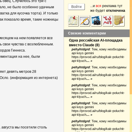
ь овец. Случилось это три с
...и
вся
реклама тут
вало, не было особенно удачным
же будет
отключена
атка для кусочка торта). И только
Как показало время, такие ножницы
Свежие комментарии
месяцем на нем появляется все
Одна российская AI-площадка
 свои чувства с возлюбленным.
вместо Claude
(
8
)
pehyhtdgrd
:
Тем, кому необходимы
кордов Гиннеса.
api keys gemini
ументация на нее, были
https://provod.ai/ru/blog/kak-poluchit-
api-klyuch
… »
pehyhtdgrd
:
Тем, кому необходимы
api keys gemini
ляет девять метров 28
https://provod.ai/ru/blog/kak-poluchit-
 Осло. (информация из интернета)
api-klyuch
… »
pehyhtdgrd
:
Тем, кому необходимы
api keys gemini
https://provod.ai/ru/blog/kak-poluchit-
api-klyuch
… »
pehyhtdgrd
:
Тем, кому необходимы
api keys gemini
https://provod.ai/ru/blog/kak-poluchit-
api-klyuch
… »
pehyhtdgrd
:
Тем, кому необходимы
api keys gemini
1 августа мы посетили столь
https://provod.ai/ru/blog/kak-poluchit-