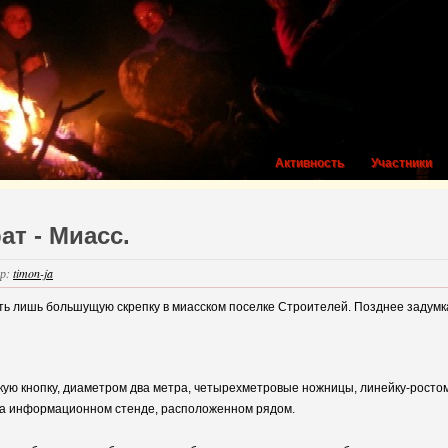
Активность
Участники
т - Миасс.
р:
timon-ja
ть лишь большущую скрепку в миасском поселке Строителей. Позднее задумка
скую кнопку, диаметром два метра, четырехметровые ножницы, линейку-росто
 на информационном стенде, расположенном рядом.