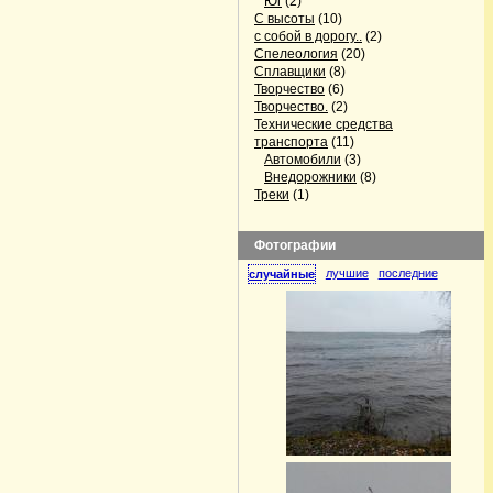
Юг
(2)
С высоты
(10)
с собой в дорогу..
(2)
Спелеология
(20)
Сплавщики
(8)
Творчество
(6)
Творчество.
(2)
Технические средства
транспорта
(11)
Автомобили
(3)
Внедорожники
(8)
Треки
(1)
Фотографии
лучшие
последние
случайные