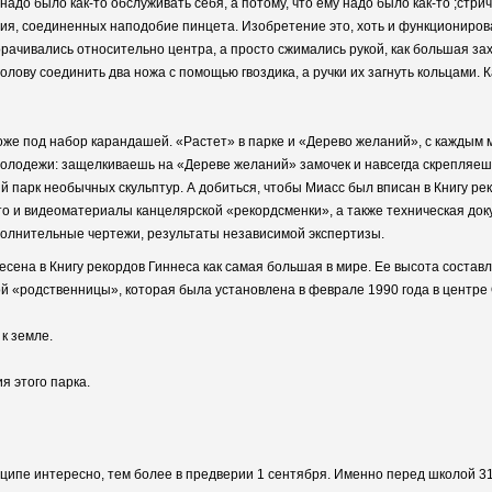
до было как-то обслуживать себя, а потому, что ему надо было как-то ;стрич
вия, соединенных наподобие пинцета. Изобретение это, хоть и функциониро
ачивались относительно центра, а просто сжимались рукой, как большая захв
олову соединить два ножа с помощью гвоздика, а ручки их загнуть кольцами. 
тоже под набор карандашей. «Растет» в парке и «Дерево желаний», с каждым 
олодежи: защелкиваешь на «Дереве желаний» замочек и навсегда скрепляешь
 парк необычных скульптур. А добиться, чтобы Миасс был вписан в Книгу ре
ото и видеоматериалы канцелярской «рекордсменки», а также техническая док
полнительные чертежи, результаты независимой экспертизы.
несена в Книгу рекордов Гиннеса как самая большая в мире. Ее высота состав
й «родственницы», которая была установлена в феврале 1990 года в центре
к земле.
я этого парка.
инципе интересно, тем более в предверии 1 сентября. Именно перед школой 3