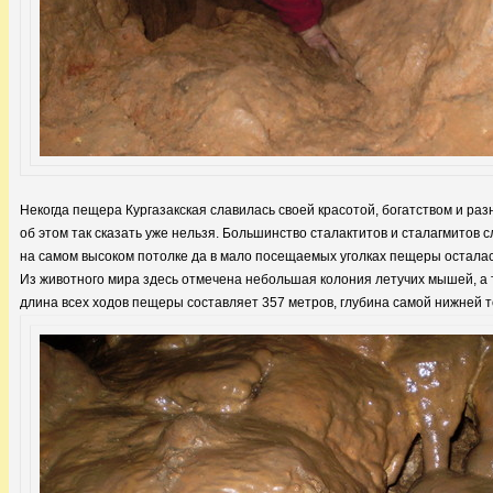
Некогда пещера Кургазакская славилась своей красотой, богатством и ра
об этом так сказать уже нельзя. Большинство сталактитов и сталагмитов
на самом высоком потолке да в мало посещаемых уголках пещеры осталас
Из животного мира здесь отмечена небольшая колония летучих мышей, а т
длина всех ходов пещеры составляет 357 метров, глубина самой нижней т