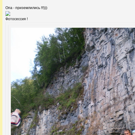
Опа - приземлились !!!)))
Фотосессия !