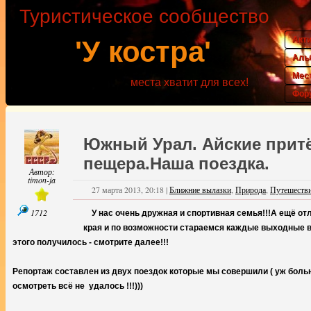
Туристическое сообщество
Акт
'У костра'
Аль
Мес
места хватит для всех!
Фор
Южный Урал. Айские притё
пещера.Наша поездка.
Автор:
timon-ja
27 марта 2013, 20:18
|
Ближние вылазки
,
Природа
,
Путешеств
1712
У нас очень дружная и спортивная семья!!!А ещё от
края и по возможности стараемся каждые выходные выбр
этого получилось - смотрите далее!!!
Репортаж составлен из двух поездок которые мы совершили ( уж больно
осмотреть всё не удалось !!!)))