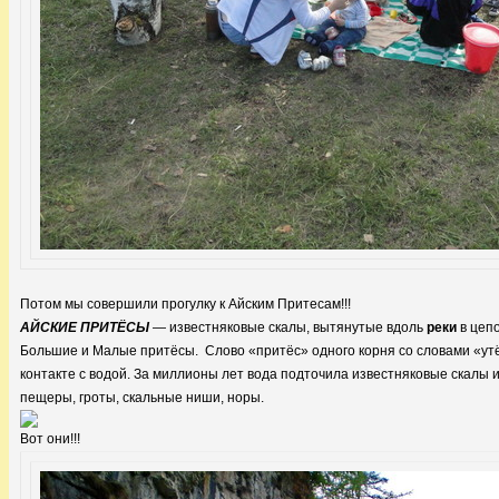
Потом мы совершили прогулку к Айским Притесам!!!
АЙСКИЕ ПРИТЁСЫ
— известняковые скалы, вытянутые вдоль
реки
в цепо
Большие и Малые притёсы. Слово «притёс» одного корня со словами «утёс
контакте с водой. За миллионы лет вода подточила известняковые скалы 
пещеры, гроты, скальные ниши, норы.
Вот они!!!