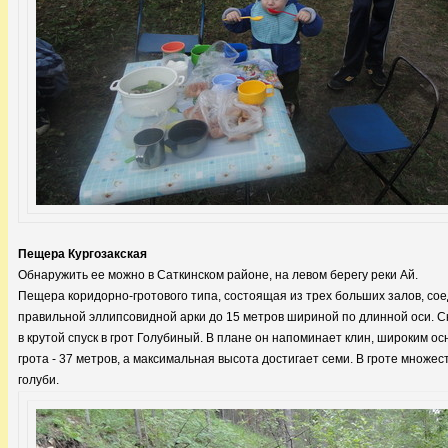
Пещера Кургозакская
Обнаружить ее можно в Саткинском районе, на левом берегу реки Ай.
Пещера коридорно-гротового типа, состоящая из трех больших залов, со
правильной эллипсовидной арки до 15 метров шириной по длинной оси. Ск
в крутой спуск в грот Голубиный. В плане он напоминает клин, широким о
грота - 37 метров, а максимальная высота достигает семи. В гроте множест
голуби.