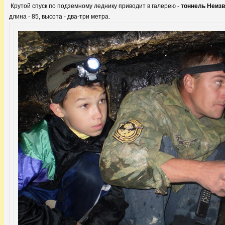
Крутой спуск по подземному леднику приводит в галерею -
тоннель Неизв
длина - 85, высота - два-три метра.