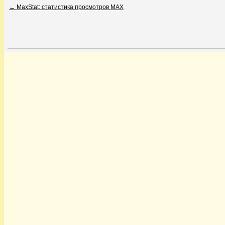
←
MaxStat: статистика просмотров MAX