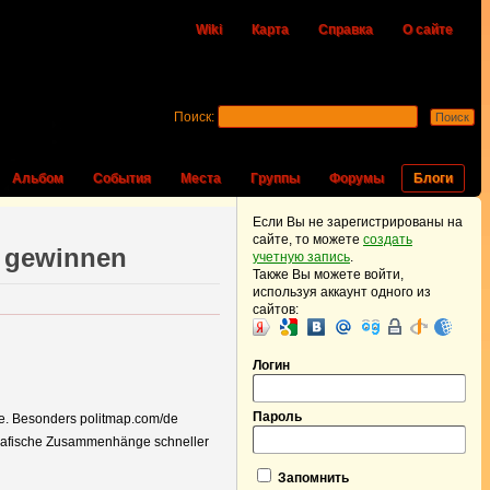
Wiki
Карта
Справка
О сайте
Поиск:
Альбом
События
Места
Группы
Форумы
Блоги
Если Вы не зарегистрированы на
сайте, то можете
создать
g gewinnen
учетную запись
.
Также Вы можете войти,
используя аккаунт одного из
сайтов:
Логин
Пароль
te. Besonders politmap.com/de
eografische Zusammenhänge schneller
Запомнить