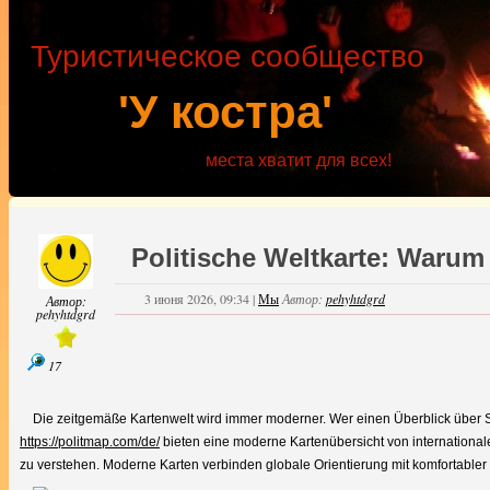
Туристическое сообщество
'У костра'
места хватит для всех!
Politische Weltkarte: Waru
3 июня 2026, 09:34
|
Мы
Автор:
pehyhtdgrd
Автор:
pehyhtdgrd
17
Die zeitgemäße Kartenwelt wird immer moderner. Wer einen Überblick über St
https://politmap.com/de/
bieten eine moderne Kartenübersicht von international
zu verstehen. Moderne Karten verbinden globale Orientierung mit komfortable