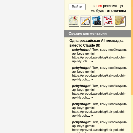
...и
вся
реклама тут
же будет
отключена
Свежие комментарии
Одна российская AI-площадка
вместо Claude
(
8
)
pehyhtdgrd
:
Тем, кому необходимы
api keys gemini
https://provod.ai/ru/blog/kak-poluchit-
api-klyuch
… »
pehyhtdgrd
:
Тем, кому необходимы
api keys gemini
https://provod.ai/ru/blog/kak-poluchit-
api-klyuch
… »
pehyhtdgrd
:
Тем, кому необходимы
api keys gemini
https://provod.ai/ru/blog/kak-poluchit-
api-klyuch
… »
pehyhtdgrd
:
Тем, кому необходимы
api keys gemini
https://provod.ai/ru/blog/kak-poluchit-
api-klyuch
… »
pehyhtdgrd
:
Тем, кому необходимы
api keys gemini
https://provod.ai/ru/blog/kak-poluchit-