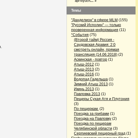
api-klyuch
… »
Темы
"Данделион" в сфере MLM
(155)
"Русский Исполин" — только
проверенная информация
(11)
*События
(75)
(Второй тайм) Россия -
Саудовская Аравия: 2:0
n.
смотреть онлайн, прямая
трансляция (14.06.2018)
(2)
Аскинская - повтор
(1)
Атыш-2012
(1)
Атыш-2013
(2)
Атыш-2016
(1)
Водопад Гадельша
(1)
Зимний Атыш 2013
(1)
Икинь 2013
(1)
Павловка 2013
(1)
Пещеры Сухая Атя и Плутония
(3)
По пещеркам.
(2)
Поездка за грибами
(1)
Поездка на Павловку
(2)
Поездка по пещерам
Челябинской области
(3)
Серпиевский пещерный град
(1)