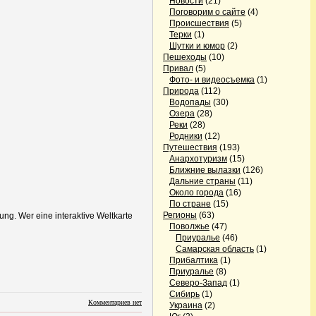
Новости
(21)
Поговорим о сайте
(4)
Происшествия
(5)
Терки
(1)
Шутки и юмор
(2)
Пешеходы
(10)
Привал
(5)
Фото- и видеосъемка
(1)
Природа
(112)
Водопады
(30)
Озера
(28)
Реки
(28)
Родники
(12)
Путешествия
(193)
Анархотуризм
(15)
Ближние вылазки
(126)
Дальние страны
(11)
Около города
(16)
По стране
(15)
Регионы
(63)
ung. Wer eine interaktive Weltkarte
Поволжье
(47)
Приуралье
(46)
Самарская область
(1)
Прибалтика
(1)
Приуралье
(8)
Северо-Запад
(1)
Сибирь
(1)
Комментариев нет
Украина
(2)