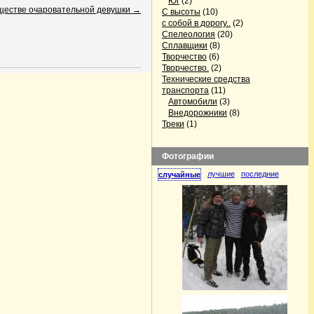
Юг
(2)
бществе очаровательной девушки
→
С высоты
(10)
с собой в дорогу..
(2)
Спелеология
(20)
Сплавщики
(8)
Творчество
(6)
Творчество.
(2)
Технические средства
транспорта
(11)
Автомобили
(3)
Внедорожники
(8)
Треки
(1)
Фотографии
лучшие
последние
случайные