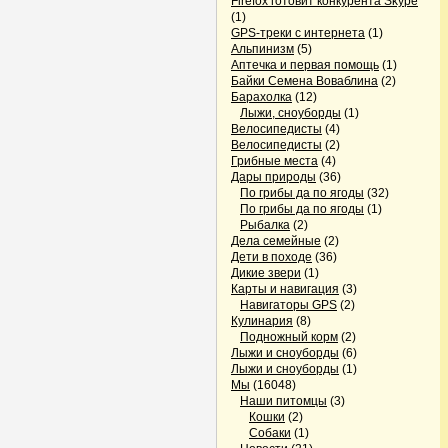
Firefox готовит конкурента Skype
(1)
GPS-треки с интернета
(1)
Альпинизм
(5)
Аптечка и первая помощь
(1)
Байки Семена Воваблина
(2)
Барахолка
(12)
Лыжи, сноуборды
(1)
Велосипедисты
(4)
Велосипедисты
(2)
Грибные места
(4)
Дары природы
(36)
По грибы да по ягоды
(32)
По грибы да по ягоды
(1)
Рыбалка
(2)
Дела семейные
(2)
Дети в походе
(36)
Дикие звери
(1)
Карты и навигация
(3)
Навигаторы GPS
(2)
Кулинария
(8)
Подножный корм
(2)
Лыжи и сноуборды
(6)
Лыжи и сноуборды
(1)
Мы
(16048)
Наши питомцы
(3)
Кошки
(2)
Собаки
(1)