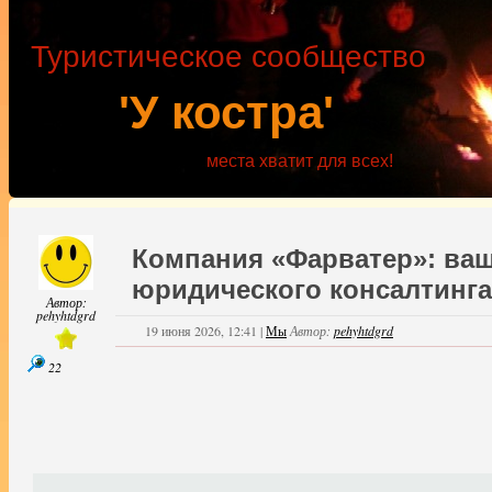
Туристическое сообщество
'У костра'
места хватит для всех!
Компания «Фарватер»: ваш
юридического консалтинга
Автор:
pehyhtdgrd
19 июня 2026, 12:41
|
Мы
Автор:
pehyhtdgrd
22