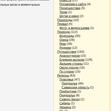
Новости
(21)
Поговорим о сайте
(4)
ельных актах и моментально
Происшествия
(5)
Терки
(1)
Шутки и юмор
(2)
Пешеходы
(10)
Привал
(5)
Фото- и видеосъемка
(1)
Природа
(112)
Водопады
(30)
Озера
(28)
Реки
(28)
Родники
(12)
Путешествия
(193)
Анархотуризм
(15)
Ближние вылазки
(126)
Дальние страны
(11)
Около города
(16)
По стране
(15)
Регионы
(63)
Поволжье
(47)
Приуралье
(46)
Самарская область
(1)
Прибалтика
(1)
Приуралье
(8)
Северо-Запад
(1)
Сибирь
(1)
Украина
(2)