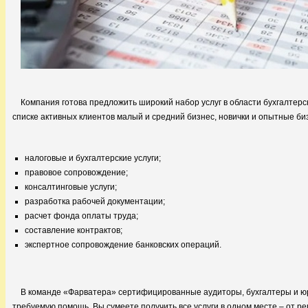
Компания готова предложить широкий набор услуг в области бухгалтерс
списке активных клиентов малый и средний бизнес, новички и опытные би
налоговые и бухгалтерские услуги;
правовое сопровождение;
консалтинговые услуги;
разработка рабочей документации;
расчет фонда оплаты труда;
составление контрактов;
экспертное сопровождение банковских операций.
В команде «Фарватера» сертифицированные аудиторы, бухгалтеры и юр
требуемую помощь. Вы сумеете получить все услуги в одном месте – от 