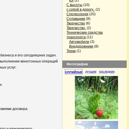
Юг
(2)
С высоты
(10)
с собой в дорогу..
(2)
Спелеология
(20)
Сплавщики
(8)
Творчество
(6)
Творчество.
(2)
Технические средства
транспорта
(11)
Автомобили
(3)
Внедорожники
(8)
Треки
(1)
изнеса и его сегодняшних задач.
а выполнении монотонных операций
Фотографии
ных услуг:
лучшие
последние
случайные
н.
овиями договора.
кого и юридического