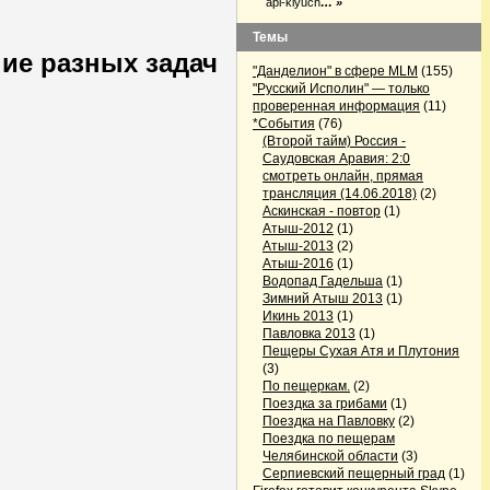
api-klyuch
… »
Темы
ие разных задач
"Данделион" в сфере MLM
(155)
"Русский Исполин" — только
проверенная информация
(11)
*События
(76)
(Второй тайм) Россия -
Саудовская Аравия: 2:0
смотреть онлайн, прямая
трансляция (14.06.2018)
(2)
Аскинская - повтор
(1)
Атыш-2012
(1)
Атыш-2013
(2)
Атыш-2016
(1)
Водопад Гадельша
(1)
Зимний Атыш 2013
(1)
Икинь 2013
(1)
Павловка 2013
(1)
Пещеры Сухая Атя и Плутония
(3)
По пещеркам.
(2)
Поездка за грибами
(1)
Поездка на Павловку
(2)
Поездка по пещерам
Челябинской области
(3)
Серпиевский пещерный град
(1)