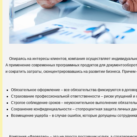
Опираясь на интересы клиентов, компания осуществляет индивидуальн
А применение современных программных продуктов для документооборот
и сократить затраты, сконцентрировавшись на развитии бизнеса. Причем
Обязательное оформление – все обязательства фиксируются в договор
Страхование профессиональной ответственности – риски упущений и о
Строгое соблюдение сроков – неукоснительное выполнение обязательс
Сохранение конфиденциальности – стопроцентная защита личных дан
Возмещение ущерба – в случае ошибок, которые допущены сотрудникам
Компания «Фарватер» – это не просто поставщик услуги, а стратегическ