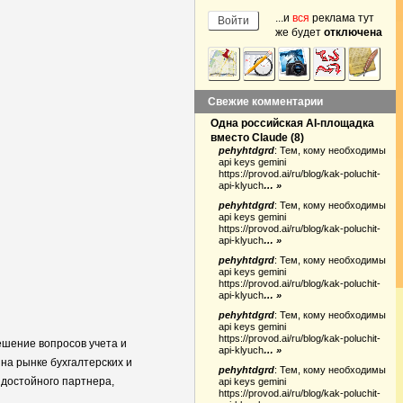
...и
вся
реклама тут
же будет
отключена
Свежие комментарии
Одна российская AI-площадка
вместо Claude
(
8
)
pehyhtdgrd
:
Тем, кому необходимы
api keys gemini
https://provod.ai/ru/blog/kak-poluchit-
api-klyuch
… »
pehyhtdgrd
:
Тем, кому необходимы
api keys gemini
https://provod.ai/ru/blog/kak-poluchit-
api-klyuch
… »
pehyhtdgrd
:
Тем, кому необходимы
api keys gemini
https://provod.ai/ru/blog/kak-poluchit-
api-klyuch
… »
pehyhtdgrd
:
Тем, кому необходимы
api keys gemini
https://provod.ai/ru/blog/kak-poluchit-
ешение вопросов учета и
api-klyuch
… »
на рынке бухгалтерских и
pehyhtdgrd
:
Тем, кому необходимы
 достойного партнера,
api keys gemini
https://provod.ai/ru/blog/kak-poluchit-