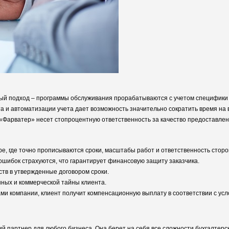
ый подход – программы обслуживания прорабатываются с учетом специфики б
а и автоматизации учета дает возможность значительно сократить время н
 «Фарватер» несет стопроцентную ответственность за качество предоставлен
е, где точно прописываются сроки, масштабы работ и ответственность сторо
шибок страхуются, что гарантирует финансовую защиту заказчика.
тв в утвержденные договором сроки.
ных и коммерческой тайны клиента.
и компании, клиент получит компенсационную выплату в соответствии с усл
ий партнер для любого бизнеса. Она берет на себя все сложности бухгалтерс