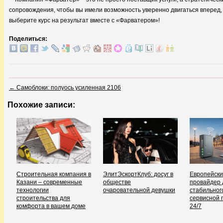
сопровождения, чтобы вы имели возможность уверенно двигаться вперед,
выберите курс на результат вместе с «Фарватером»!
Поделиться:
←
Самоблоки: полуось усиленная 2106
Похожие записи:
Строительная компания в
ЭлитЭскортКлуб: досуг в
Европейски
Казани – современные
обществе
провайдер 
технологии
очаровательной девушки
стабильного
строительства для
сервисной 
комфорта в вашем доме
24/7