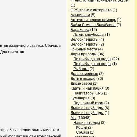
Firefox готовит конкурента Skype
(1)
GPS-треки с интернета
(1)
Альпинизм
(5)
Аптечка и первая помощь
(1)
Байки Семена Воваблина
(2)
Барахолка
(12)
Лыжи, сноуборды
(1)
Велосипедисты
(4)
Велосипедисты
(2)
нтов различного статуса. Сейчас в
Грибные места
(4)
 Для клиентов:
Дары природы
(36)
По грибы да по ягоды
(32)
По грибы да по ягоды
(1)
Рыбалка
(2)
Дела семейные
(2)
Дети в походе
(36)
Дикие звери
(1)
Карты и навигация
(3)
Навигаторы GPS
(2)
Кулинария
(8)
Подножный корм
(2)
Лыжи и сноуборды
(6)
Лыжи и сноуборды
(1)
Мы
(16048)
Наши питомцы
(3)
Кошки
(2)
 способны предоставить клиентам
Собаки
(1)
обный формат работы (комплексный