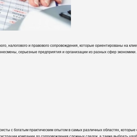
кого, налогового и правового сопровождения, которые ориентированы на клие
знесмены, серьезные предприятия и организации из разных сфер экономики.
исты с богатым практическим опытом в самых различных областях, которые
регистрации компании до сопровождения сложных сделок, а также выбрать уд