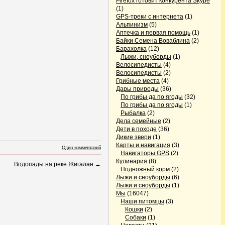
Firefox готовит конкурента Skype
(1)
GPS-треки с интернета
(1)
Альпинизм
(5)
Аптечка и первая помощь
(1)
Байки Семена Воваблина
(2)
Барахолка
(12)
Лыжи, сноуборды
(1)
Велосипедисты
(4)
Велосипедисты
(2)
Грибные места
(4)
Дары природы
(36)
По грибы да по ягоды
(32)
По грибы да по ягоды
(1)
Рыбалка
(2)
Дела семейные
(2)
Дети в походе
(36)
Дикие звери
(1)
Карты и навигация
(3)
Один комментарий
Навигаторы GPS
(2)
Кулинария
(8)
Водопады на реке Жигалан
→
Подножный корм
(2)
Лыжи и сноуборды
(6)
Лыжи и сноуборды
(1)
Мы
(16047)
Наши питомцы
(3)
Кошки
(2)
Собаки
(1)