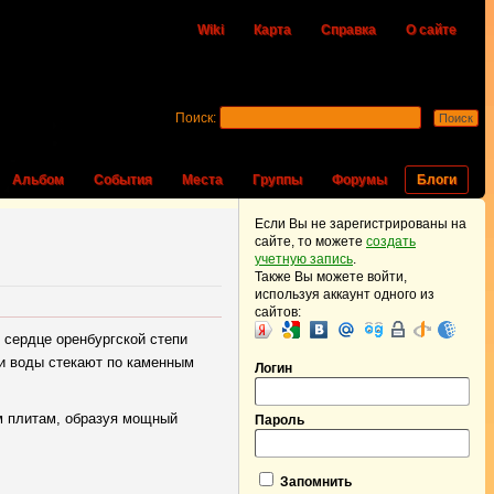
Wiki
Карта
Справка
О сайте
Поиск:
Альбом
События
Места
Группы
Форумы
Блоги
Если Вы не зарегистрированы на
сайте, то можете
создать
учетную запись
.
Также Вы можете войти,
используя аккаунт одного из
сайтов:
 сердце оренбургской степи
уи воды стекают по каменным
Логин
м плитам, образуя мощный
Пароль
Запомнить