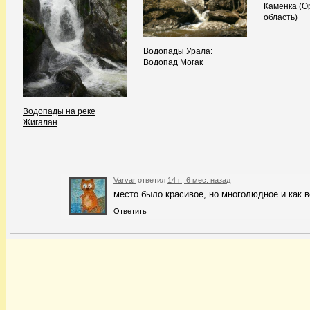
Каменка (О
область)
Водопады Урала:
Водопад Могак
Водопады на реке
Жигалан
Varvar
ответил
14 г., 6 мес. назад
место было красивое, но многолюдное и как в
Ответить