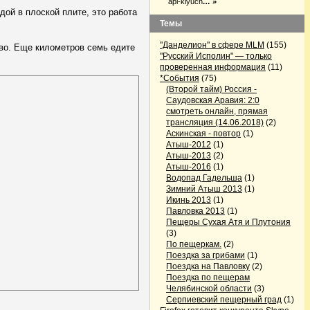
api-klyuch
… »
дой в плоской плите, это работа
Темы
"Данделион" в сфере MLM
(155)
ево. Еще километров семь едите
"Русский Исполин" — только
проверенная информация
(11)
*События
(75)
(Второй тайм) Россия -
Саудовская Аравия: 2:0
смотреть онлайн, прямая
трансляция (14.06.2018)
(2)
Аскинская - повтор
(1)
Атыш-2012
(1)
Атыш-2013
(2)
Атыш-2016
(1)
Водопад Гадельша
(1)
Зимний Атыш 2013
(1)
Икинь 2013
(1)
Павловка 2013
(1)
Пещеры Сухая Атя и Плутония
(3)
По пещеркам.
(2)
Поездка за грибами
(1)
Поездка на Павловку
(2)
Поездка по пещерам
Челябинской области
(3)
Серпиевский пещерный град
(1)