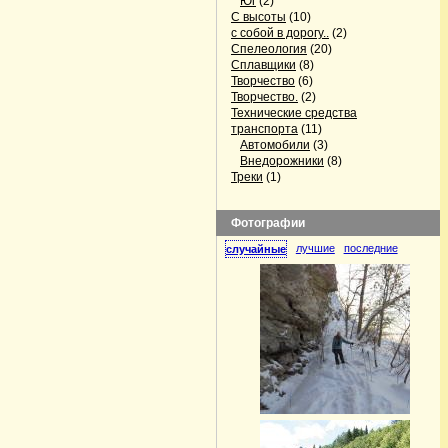
Юг
(2)
С высоты
(10)
с собой в дорогу..
(2)
Спелеология
(20)
Сплавщики
(8)
Творчество
(6)
Творчество.
(2)
Технические средства
транспорта
(11)
Автомобили
(3)
Внедорожники
(8)
Треки
(1)
Фотографии
лучшие
последние
случайные