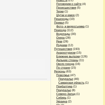
Новости
(21)
Поговорим о сайте
(4)
Происшествия
(5)
Терки
(1)
Шутки и юмор
(2)
Пешеходы
(10)
Привал
(5)
Фото- и видеосъемка
(1)
Природа
(112)
Водопады
(30)
Озера
(28)
Реки
(28)
Родники
(12)
Путешествия
(193)
Анархотуризм
(15)
Ближние вылазки
(126)
Дальние страны
(11)
Около города
(16)
По стране
(15)
Регионы
(63)
Поволжье
(47)
Приуралье
(46)
Самарская область
(1)
Прибалтика
(1)
Приуралье
(8)
Северо-Запад
(1)
Сибирь
(1)
Украина
(2)