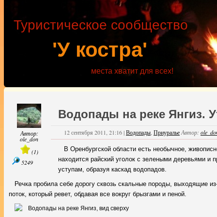
Туристическое сообщество
'У костра'
места хватит для всех!
Водопады на реке Янгиз. 
12 сентября 2011, 21:16
|
Водопады
,
Приуралье
Автор:
ole_do
Автор:
ole_don
В Оренбургской области есть необычное, живописн
(
1
)
находится райский уголок с зелеными деревьями и 
5249
уступам, образуя каскад водопадов.
Речка пробила себе дорогу сквозь скальные породы, выходящие и
поток, который ревет, обдавая все вокруг брызгами и пеной.