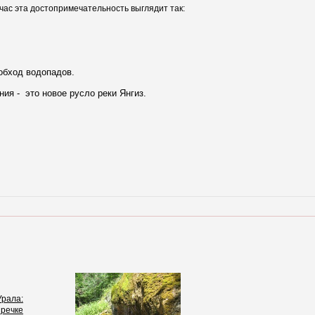
час эта достопримечательность выглядит так:
обход водопадов.
ия - это новое русло реки Янгиз.
рала:
 речке