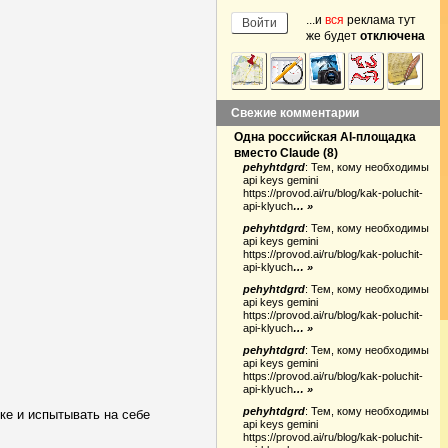
...и
вся
реклама тут
же будет
отключена
Свежие комментарии
Одна российская AI-площадка
вместо Claude
(
8
)
pehyhtdgrd
:
Тем, кому необходимы
api keys gemini
https://provod.ai/ru/blog/kak-poluchit-
api-klyuch
… »
pehyhtdgrd
:
Тем, кому необходимы
api keys gemini
https://provod.ai/ru/blog/kak-poluchit-
api-klyuch
… »
pehyhtdgrd
:
Тем, кому необходимы
api keys gemini
https://provod.ai/ru/blog/kak-poluchit-
api-klyuch
… »
pehyhtdgrd
:
Тем, кому необходимы
api keys gemini
https://provod.ai/ru/blog/kak-poluchit-
api-klyuch
… »
pehyhtdgrd
:
Тем, кому необходимы
ке и испытывать на себе
api keys gemini
https://provod.ai/ru/blog/kak-poluchit-