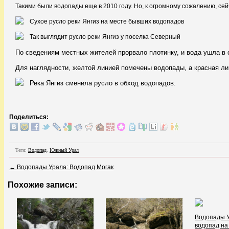
Такими были водопады еще в 2010 году. Но, к огромному сожалению, сей
По сведениям местных жителей прорвало плотинку, и вода ушла в 
Для наглядности, желтой линией помечены водопады, а красная лин
Поделиться:
Теги:
Водопад
,
Южный Урал
←
Водопады Урала: Водопад Могак
Похожие записи:
Водопады У
водопад на