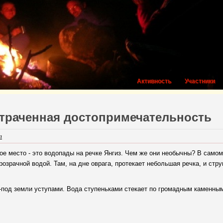
Активность
Участники
Утраченная достопримечательность
n
ое место - это водопады на речке Янгиз. Чем же они необычны? В самом
прозрачной водой.
Там, на дне оврага, протекает небольшая речка, и стр
з-под земли уступами. Вода ступеньками стекает по громадным каменны