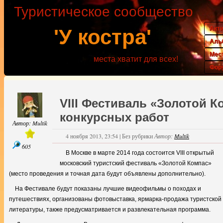
Туристическое сообщество
Акт
'У костра'
Аль
Мес
места хватит для всех!
Фор
VIII Фестиваль «Золотой К
конкурсных работ
Автор:
Multik
4 ноября 2013, 23:54
|
Без рубрики
Автор:
Multik
605
В Москве в марте 2014 года состоится VIII открытый
московский туристский фестиваль «Золотой Компас»
(место проведения и точная дата будут объявлены дополнительно).
На Фестивале будут показаны лучшие видеофильмы о походах и
путешествиях, организованы фотовыставка, ярмарка-продажа туристской
литературы, также предусматривается и развлекательная программа.