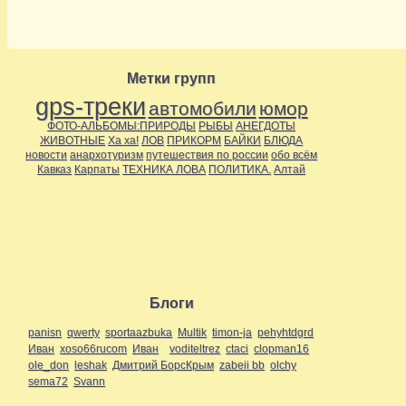
Метки групп
gps-треки
автомобили
юмор
ФОТО-АЛЬБОМЫ:ПРИРОДЫ
РЫБЫ
АНЕГДОТЫ
ЖИВОТНЫЕ
Ха ха!
ЛОВ
ПРИКОРМ
БАЙКИ
БЛЮДА
новости
анархотуризм
путешествия по россии
обо всём
Кавказ
Карпаты
ТЕХНИКА ЛОВА
ПОЛИТИКА.
Алтай
Блоги
panisn
qwerty
sportaazbuka
Multik
timon-ja
pehyhtdgrd
Иван
xoso66rucom
Иван
voditeltrez
ctaci
clopman16
ole_don
leshak
Дмитрий БорсКрым
zabeii bb
olchy
sema72
Svann