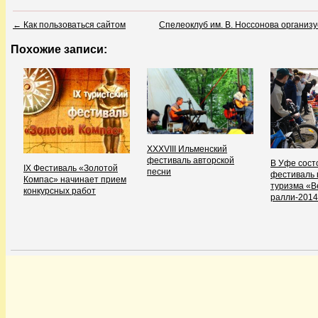
←
Как пользоваться сайтом
Спелеоклуб им. В. Носсонова организ
Похожие записи:
XXXVIII Ильменский
фестиваль авторской
В Уфе сост
IX Фестиваль «Золотой
песни
фестиваль 
Компас» начинает прием
туризма «В
конкурсных работ
ралли-201