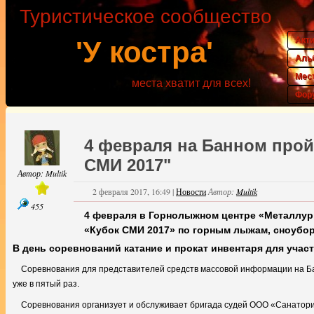
Туристическое сообщество
Акт
'У костра'
Аль
Мес
места хватит для всех!
Фор
4 февраля на Банном прой
СМИ 2017"
Автор:
Multik
2 февраля 2017, 16:49
|
Новости
Автор:
Multik
455
4 февраля в Горнолыжном центре «Металлург
«Кубок СМИ 2017» по горным лыжам, сноубор
В день соревнований катание и прокат инвентаря для учас
Соревнования для представителей средств массовой информации на Б
уже в пятый раз.
Соревнования организует и обслуживает бригада судей ООО «Санато