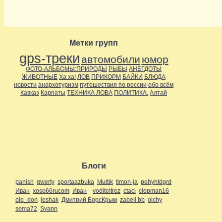
Метки групп
gps-треки
автомобили
юмор
ФОТО-АЛЬБОМЫ:ПРИРОДЫ
РЫБЫ
АНЕГДОТЫ
ЖИВОТНЫЕ
Ха ха!
ЛОВ
ПРИКОРМ
БАЙКИ
БЛЮДА
новости
анархотуризм
путешествия по россии
обо всём
Кавказ
Карпаты
ТЕХНИКА ЛОВА
ПОЛИТИКА.
Алтай
Блоги
panisn
qwerty
sportaazbuka
Multik
timon-ja
pehyhtdgrd
Иван
xoso66rucom
Иван
voditeltrez
ctaci
clopman16
ole_don
leshak
Дмитрий БорсКрым
zabeii bb
olchy
sema72
Svann