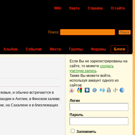
Wiki
Карта
Справка
О сайте
Поиск:
Альбом
События
Места
Группы
Форумы
Блоги
Если Вы не зарегистрированы на
сайте, то можете
создать
учетную запись
.
Также Вы можете войти,
используя аккаунт одного из
сайтов:
ковые, и обычно встречается в
андии и Англии, в Финском заливе.
Логин
тке, на Сахалине и в близлежащих
Пароль
Запомнить