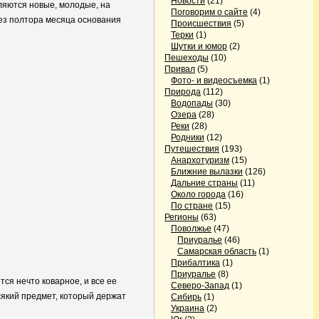
Новости
(21)
вляются новые, молодые, на
Поговорим о сайте
(4)
рез полтора месяца основания
Происшествия
(5)
Терки
(1)
Шутки и юмор
(2)
Пешеходы
(10)
Привал
(5)
Фото- и видеосъемка
(1)
Природа
(112)
Водопады
(30)
Озера
(28)
Реки
(28)
Родники
(12)
Путешествия
(193)
Анархотуризм
(15)
Ближние вылазки
(126)
Дальние страны
(11)
Около города
(16)
По стране
(15)
Регионы
(63)
Поволжье
(47)
Приуралье
(46)
Самарская область
(1)
Прибалтика
(1)
Приуралье
(8)
ся нечто коварное, и все ее
Северо-Запад
(1)
всякий предмет, который держат
Сибирь
(1)
Украина
(2)