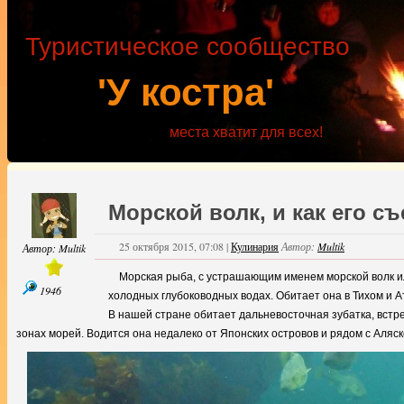
Туристическое сообщество
'У костра'
места хватит для всех!
Морской волк, и как его съ
25 октября 2015, 07:08
|
Кулинария
Автор:
Multik
Автор:
Multik
Морская рыба, с устрашающим именем морской волк ил
1946
холодных глубоководных водах. Обитает она в Тихом и А
В нашей стране обитает дальневосточная зубатка, встр
зонах морей. Водится она недалеко от Японских островов и рядом с Аляск