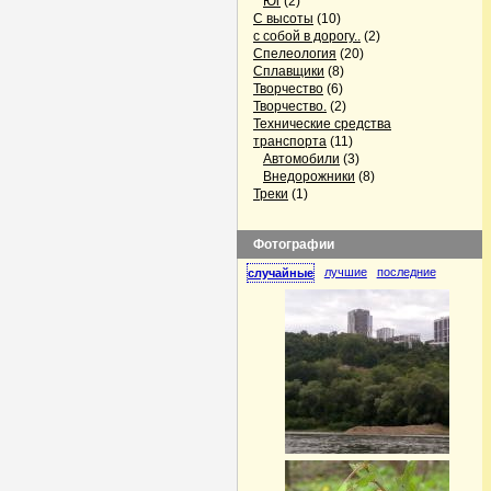
Юг
(2)
С высоты
(10)
с собой в дорогу..
(2)
Спелеология
(20)
Сплавщики
(8)
Творчество
(6)
Творчество.
(2)
Технические средства
транспорта
(11)
Автомобили
(3)
Внедорожники
(8)
Треки
(1)
Фотографии
лучшие
последние
случайные