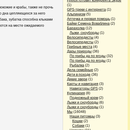
Firefox готовит конкурента Skype
(1)
локожие и крабы, также не прочь
GPS-треки с интернета
(1)
то дна цепляющихся за него
Альпинизм
(5)
Аптечка и первая помощь
(1)
ыбака, зубатка способна клыками
Байки Семена Воваблина
(2)
раются на месте ожидаемого
Барахолка
(12)
Лыжи, сноуборды
(1)
Велосипедисты
(4)
Велосипедисты
(2)
Грибные места
(4)
Дары природы
(36)
По грибы да по ягоды
(32)
По грибы да по ягоды
(1)
Рыбалка
(2)
Дела семейные
(2)
Дети в походе
(36)
Дикие звери
(1)
Карты и навигация
(3)
Навигаторы GPS
(2)
Кулинария
(8)
Подножный корм
(2)
Лыжи и сноуборды
(6)
Лыжи и сноуборды
(1)
Мы
(16048)
Наши питомцы
(3)
Кошки
(2)
Собаки
(1)