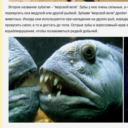
Второе название зубатки – "морской волк". Зубы у нее очень сильные, а
перекусить она медузой или другой рыбкой. Зубами "морской волк" дробит
животных. Иногда они используются при нападении на других рыб, изредка
прокусить сапог, а то и достать до тела. Острые зубы и агрессивный нра
кораблекрушения, чтобы полакомиться редкой добычей.