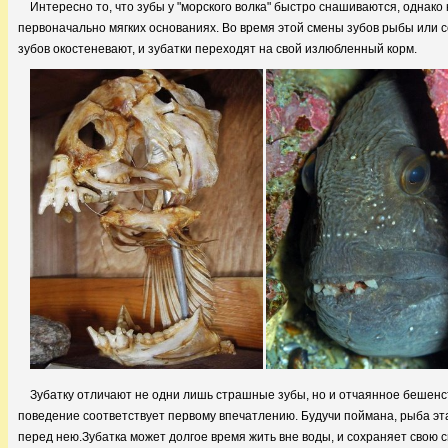
Интересно то, что зубы у "морского волка" быстро снашиваются, однак
первоначально мягких основаниях. Во время этой смены зубов рыбы или 
зубов окостеневают, и зубатки переходят на свой излюбленный корм.
Зубатку отличают не одни лишь страшные зубы, но и отчаянное бешенст
поведение соответствует первому впечатлению. Будучи поймана, рыба эта 
перед нею.Зубатка может долгое время жить вне воды, и сохраняет свою с