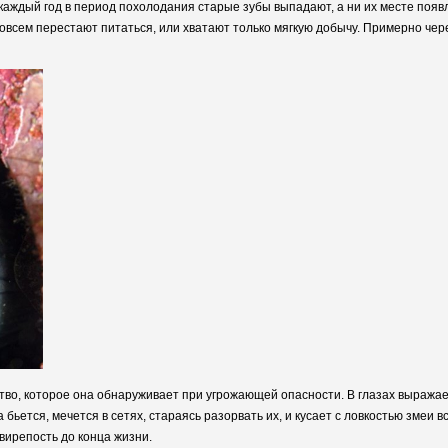
о каждый год в период похолодания старые зубы выпадают, а ни их месте поя
совсем перестают питаться, или хватают только мягкую добычу. Примерно че
во, которое она обнаруживает при угрожающей опасности. В глазах выражает
бьется, мечется в сетях, стараясь разорвать их, и кусает с ловкостью змеи 
вирепость до конца жизни.