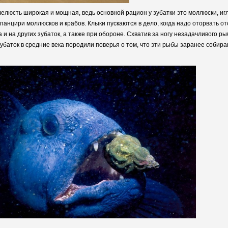
 челюсть широкая и мощная, ведь основной рацион у зубатки это моллюски, иг
 панцири моллюсков и крабов. Клыки пускаются в дело, когда надо оторвать о
 и на других зубаток, а также при обороне. Схватив за ногу незадачливого р
в зубаток в средние века породили поверья о том, что эти рыбы заранее соби