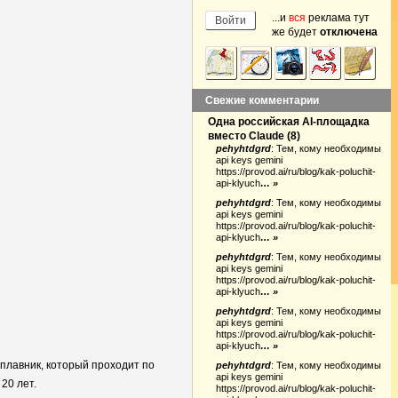
...и
вся
реклама тут
же будет
отключена
Свежие комментарии
Одна российская AI-площадка
вместо Claude
(
8
)
pehyhtdgrd
:
Тем, кому необходимы
api keys gemini
https://provod.ai/ru/blog/kak-poluchit-
api-klyuch
… »
pehyhtdgrd
:
Тем, кому необходимы
api keys gemini
https://provod.ai/ru/blog/kak-poluchit-
api-klyuch
… »
pehyhtdgrd
:
Тем, кому необходимы
api keys gemini
https://provod.ai/ru/blog/kak-poluchit-
api-klyuch
… »
pehyhtdgrd
:
Тем, кому необходимы
api keys gemini
https://provod.ai/ru/blog/kak-poluchit-
api-klyuch
… »
плавник, который проходит по
pehyhtdgrd
:
Тем, кому необходимы
api keys gemini
20 лет.
https://provod.ai/ru/blog/kak-poluchit-