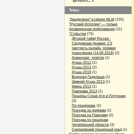
api-klyuch
… »
Темы
"Данделион" в сфере MLM
(155)
"Русский Исполин" — только
проверенная информация
(11)
*События
(75)
(Второй тайм) Россия -
Саудовская Аравия: 2:0
смотреть онлайн, прямая
трансляция (14.06.2018)
(2)
Аскинская - повтор
(1)
Атыш-2012
(1)
Атыш-2013
(2)
Атыш-2016
(1)
Водопад Гадельша
(1)
Зимний Атыш 2013
(1)
Икинь 2013
(1)
Павловка 2013
(1)
Пещеры Сухая Атя и Плутония
(3)
По пещеркам.
(2)
Поездка за грибами
(1)
Поездка на Павловку
(2)
Поездка по пещерам
Челябинской области
(3)
Серпиевский пещерный град
(1)