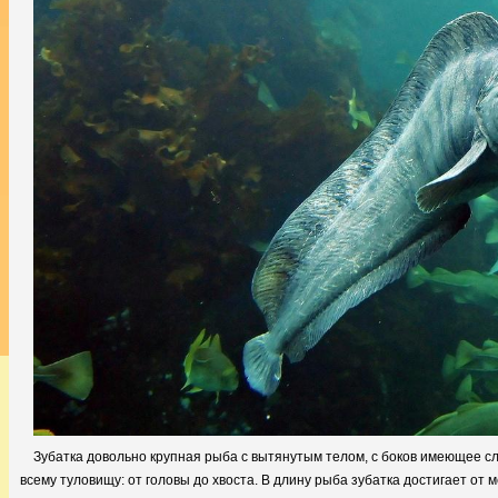
Зубатка довольно крупная рыба с вытянутым телом, с боков имеющее с
всему туловищу: от головы до хвоста. В длину рыба зубатка достигает от 