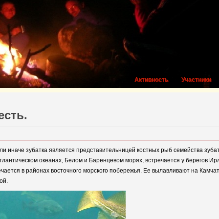
Активность
Участники
есть.
и иначе зубатка является представительницей костных рыб семейства зубат
тлантическом океанах, Белом и Баренцевом морях, встречается у берегов Ирл
ечается в районах восточного морского побережья. Ее вылавливают на Камча
ой.