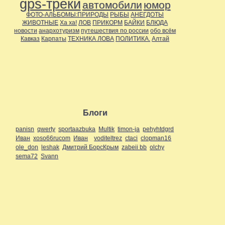
gps-треки
автомобили
юмор
ФОТО-АЛЬБОМЫ:ПРИРОДЫ
РЫБЫ
АНЕГДОТЫ
ЖИВОТНЫЕ
Ха ха!
ЛОВ
ПРИКОРМ
БАЙКИ
БЛЮДА
новости
анархотуризм
путешествия по россии
обо всём
Кавказ
Карпаты
ТЕХНИКА ЛОВА
ПОЛИТИКА.
Алтай
Блоги
panisn
qwerty
sportaazbuka
Multik
timon-ja
pehyhtdgrd
Иван
xoso66rucom
Иван
voditeltrez
ctaci
clopman16
ole_don
leshak
Дмитрий БорсКрым
zabeii bb
olchy
sema72
Svann