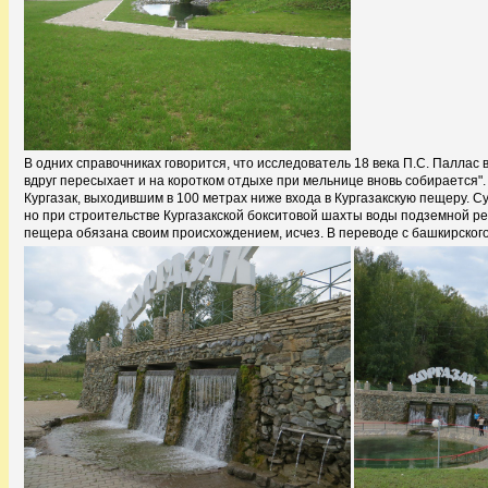
В одних справочниках говорится, что исследователь 18 века П.С. Паллас в
вдруг пересыхает и на коротком отдыхе при мельнице вновь собирается".
Кургазак, выходившим в 100 метрах ниже входа в Кургазакскую пещеру. Су
но при строительстве Кургазакской бокситовой шахты воды подземной рек
пещера обязана своим происхождением, исчез. В переводе с башкирского