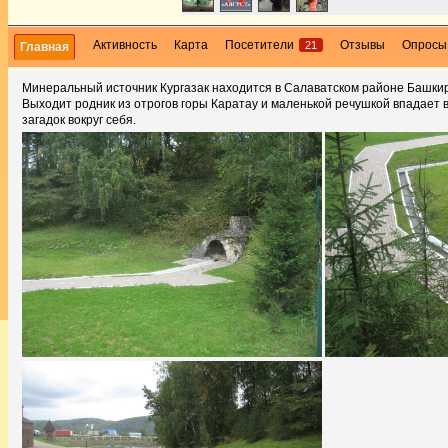
Активность
Карта
Посетители
Отзывы
Опросы
21
Главная
Минеральный источник Кургазак находится в Салаватском районе Башкир
Выходит родник из отрогов горы Каратау и маленькой речушкой впадает 
загадок вокруг себя.