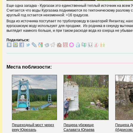
Еще одна загадка - Кургазак это единственный теплый источник на всем У
Считается что воды Кургазака поднимаются по тектоническому разлому с
круглый год остается неизменной: +16 градусов.
Вода из источника поступает по трубопроводу в санаторий Янгантау, нах
кургазакскую воду используют для продажи. Из родника в секунду вытекае
выглядит намного больше, и при таком расходе вода из озерца не убывае
Поделиться:
Места поблизости:
Пешеходный мост через
Пещера убежище
Пещера Д
реку Юрюзань
Салавата Юлаева
(Идрисовс