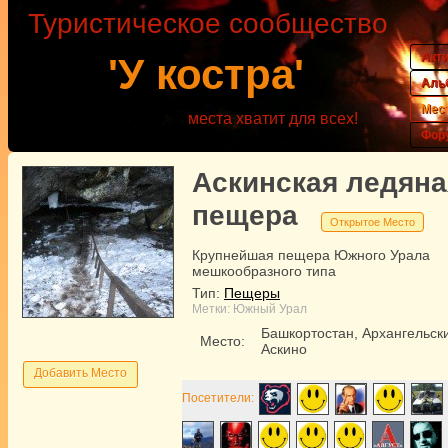
Туристическое сообщество
Акт
'У костра'
Аль
Мес
места хватит для всех!
Фор
Аскинская ледяна
пещера
Открытое Место
Крупнейшая пещера Южного Урала
мешкообразного типа
Тип:
Пещеры
Метки:
Южный Урал
Башкортостан, Архангельск
Место:
Аскино
Добавить Место
Посетители: