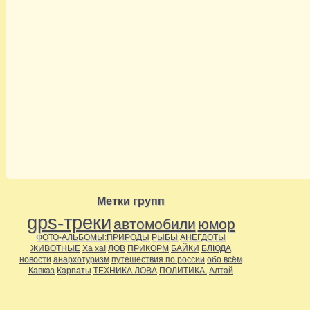
Метки групп
gps-треки
автомобили
юмор
ФОТО-АЛЬБОМЫ:ПРИРОДЫ
РЫБЫ
АНЕГДОТЫ
ЖИВОТНЫЕ
Ха ха!
ЛОВ
ПРИКОРМ
БАЙКИ
БЛЮДА
новости
анархотуризм
путешествия по россии
обо всём
Кавказ
Карпаты
ТЕХНИКА ЛОВА
ПОЛИТИКА.
Алтай