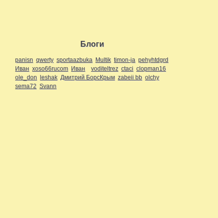
Блоги
panisn
qwerty
sportaazbuka
Multik
timon-ja
pehyhtdgrd
Иван
xoso66rucom
Иван
voditeltrez
ctaci
clopman16
ole_don
leshak
Дмитрий БорсКрым
zabeii bb
olchy
sema72
Svann