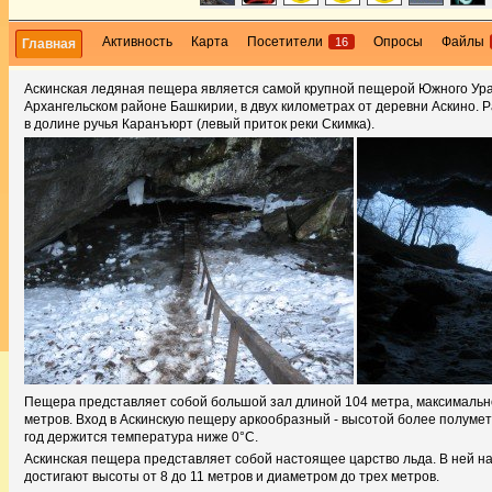
Активность
Карта
Посетители
Опросы
Файлы
16
Главная
Аскинская ледяная пещера является самой крупной пещерой Южного Ура
Архангельском районе Башкирии, в двух километрах от деревни Аскино. 
в долине ручья Каранъюрт (левый приток реки Скимка).
Пещера представляет собой большой зал длиной 104 метра, максимальн
метров. Вход в Аскинскую пещеру аркообразный - высотой более полуметр
год держится температура ниже 0°С.
Аскинская пещера представляет собой настоящее царство льда. В ней на
достигают высоты от 8 до 11 метров и диаметром до трех метров.