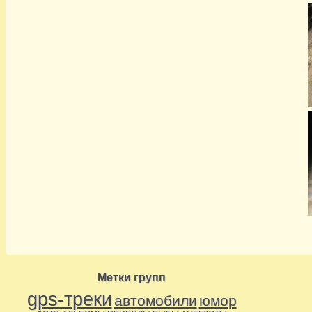
Метки групп
gps-треки
автомобили
юмор