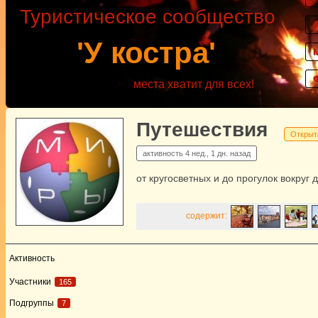
Туристическое сообщество
'У костра'
места хватит для всех!
Путешествия
Открыт
активность
4 нед., 1 дн. назад
от кругосветных и до прогулок вокруг 
содержит:
Активность
Участники
165
Подгруппы
7