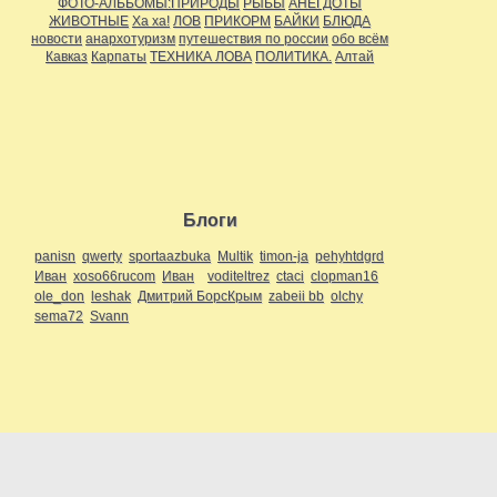
ФОТО-АЛЬБОМЫ:ПРИРОДЫ
РЫБЫ
АНЕГДОТЫ
ЖИВОТНЫЕ
Ха ха!
ЛОВ
ПРИКОРМ
БАЙКИ
БЛЮДА
новости
анархотуризм
путешествия по россии
обо всём
Кавказ
Карпаты
ТЕХНИКА ЛОВА
ПОЛИТИКА.
Алтай
Блоги
panisn
qwerty
sportaazbuka
Multik
timon-ja
pehyhtdgrd
Иван
xoso66rucom
Иван
voditeltrez
ctaci
clopman16
ole_don
leshak
Дмитрий БорсКрым
zabeii bb
olchy
sema72
Svann