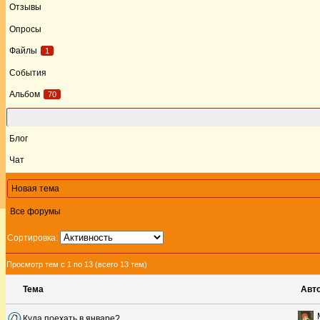
Отзывы
Опросы
Файлы
1
События
Альбом
70
Форум
Блог
Чат
Новая тема
Все форумы
Сортировка:
Просмотр тем с 1 по 13 (всего 13 тем)
Тема
Авт
Куда поехать в январе?