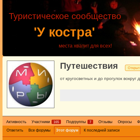
Туристическое сообщество
'У костра'
места хватит для всех!
Путешествия
Открыт
от кругосветных и до прогулок вокруг 
Активность
Участники
Подгруппы
Отзывы
Опросы
Ф
165
7
Ответить
Все форумы
Этот форум
К последней записи