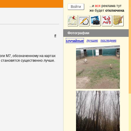
...и
вся
реклама тут
же будет
отключена
Фотографии
#
лучшие
последние
случайные
оги М7, обозначенному на картах
и становятся существенно лучше.