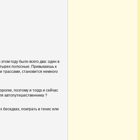
этом году было всего два: один в
етырех полосные. Привыкаешь к
и трассами, становится немного
орогие, поэтому и тогда и сейчас
для автопутешественника ?
х беседках, поиграть в тенис или