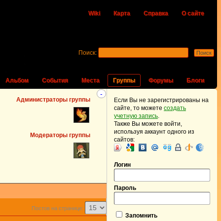
Wiki
Карта
Справка
О сайте
Поиск:
Альбом
События
Места
Группы
Форумы
Блоги
-
Администраторы группы
Если Вы не зарегистрированы на
сайте, то можете
создать
учетную запись
.
Также Вы можете войти,
используя аккаунт одного из
Модераторы группы
сайтов:
Логин
Пароль
Постов на странице:
Запомнить