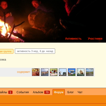
Активность
Участники
активность
3 нед., 6 дн. назад
ая группа
дома
содержит:
айлы
События
Альбом
Форум
Блог
Чат
1
70