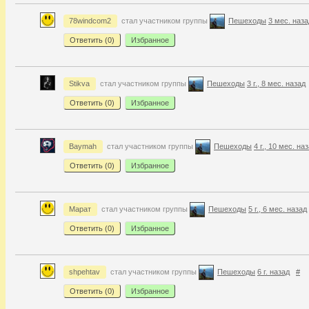
78windcom2
стал участником группы
Пешеходы
3 мес. наза
Ответить (
0
)
Избранное
Stikva
стал участником группы
Пешеходы
3 г., 8 мес. назад
Ответить (
0
)
Избранное
Baymah
стал участником группы
Пешеходы
4 г., 10 мес. на
Ответить (
0
)
Избранное
Марат
стал участником группы
Пешеходы
5 г., 6 мес. назад
Ответить (
0
)
Избранное
shpehtav
стал участником группы
Пешеходы
6 г. назад
#
Ответить (
0
)
Избранное