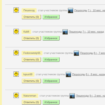
Пешеход
стал участником группы
Пешеходы
7 г., 10 мес. н
Ответить (
0
)
Избранное
KaMi
стал участником группы
Пешеходы
7 г., 10 мес. назад
Ответить (
0
)
Избранное
Fedorowtoly65
стал участником группы
Пешеходы
8 г., 7 ме
Ответить (
0
)
Избранное
lupus68
стал участником группы
Пешеходы
8 г., 8 мес. наза
Ответить (
0
)
Избранное
Natureman
стал участником группы
Пешеходы
9 г., 2 мес. 
Ответить (
0
)
Избранное