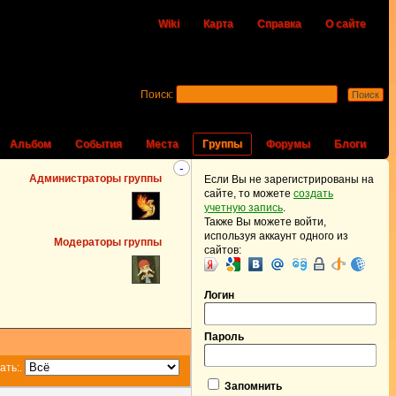
Wiki
Карта
Справка
О сайте
Поиск:
Альбом
События
Места
Группы
Форумы
Блоги
-
Администраторы группы
Если Вы не зарегистрированы на
сайте, то можете
создать
учетную запись
.
Также Вы можете войти,
используя аккаунт одного из
Модераторы группы
сайтов:
Логин
Пароль
ать:
.
Запомнить