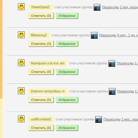
78win01bet2
стал участником группы
Пешеходы
2 нед. наза
Ответить (
0
)
Избранное
f8betaorg2
стал участником группы
Пешеходы
4 нед., 1 дн. 
Ответить (
0
)
Избранное
Numquam a id eos am
стал участником группы
Пешеходы
1 
Ответить (
0
)
Избранное
Dolorem temporibus m
стал участником группы
Пешеходы
1 
Ответить (
0
)
Избранное
uu88combet2
стал участником группы
Пешеходы
2 мес. наз
Ответить (
0
)
Избранное