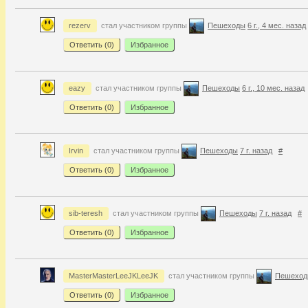
rezerv
стал участником группы
Пешеходы
6 г., 4 мес. назад
Ответить (
0
)
Избранное
eazy
стал участником группы
Пешеходы
6 г., 10 мес. назад
Ответить (
0
)
Избранное
Irvin
стал участником группы
Пешеходы
7 г. назад
#
Ответить (
0
)
Избранное
sib-teresh
стал участником группы
Пешеходы
7 г. назад
#
Ответить (
0
)
Избранное
MasterMasterLeeJKLeeJK
стал участником группы
Пешехо
Ответить (
0
)
Избранное