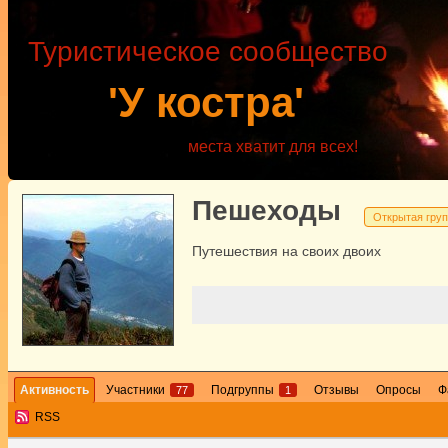
Туристическое сообщество
'У костра'
места хватит для всех!
Пешеходы
Открытая гру
Путешествия на своих двоих
Активность
Участники
Подгруппы
Отзывы
Опросы
Ф
77
1
RSS