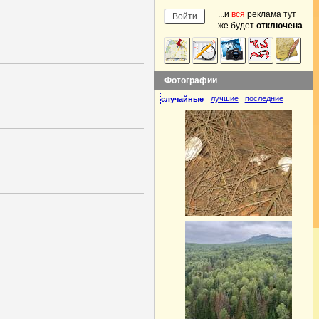
...и
вся
реклама тут
же будет
отключена
Фотографии
лучшие
последние
случайные