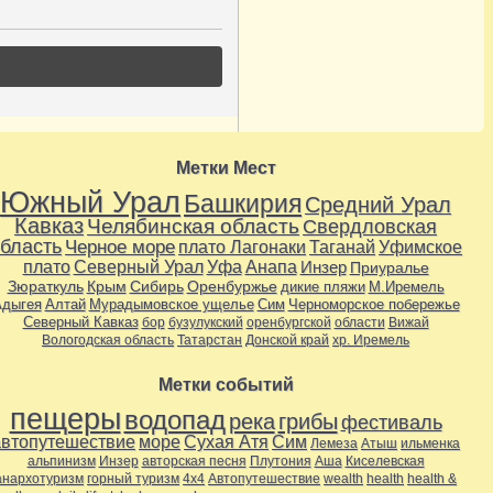
Метки Мест
Южный Урал
Башкирия
Средний Урал
Кавказ
Челябинская область
Свердловская
бласть
Черное море
плато Лагонаки
Таганай
Уфимское
плато
Северный Урал
Уфа
Анапа
Инзер
Приуралье
Зюраткуль
Крым
Сибирь
Оренбуржье
дикие пляжи
М.Иремель
дыгея
Алтай
Мурадымовское ущелье
Сим
Черноморское побережье
Северный Кавказ
бор
бузулукский
оренбургской
области
Вижай
Вологодская область
Татарстан
Донской край
хр. Иремель
Метки событий
пещеры
водопад
река
грибы
фестиваль
автопутешествие
море
Сухая Атя
Сим
Лемеза
Атыш
ильменка
альпинизм
Инзер
авторская песня
Плутония
Аша
Киселевская
анархотуризм
горный туризм
4х4
Автопутешествие
wealth
health
health &