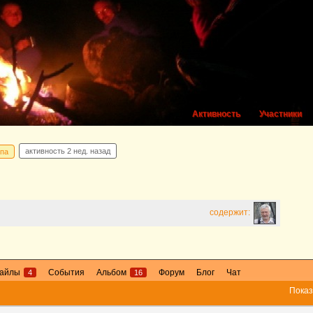
Активность
Участники
активность
2 нед. назад
ппа
содержит:
айлы
События
Альбом
Форум
Блог
Чат
4
16
Показ