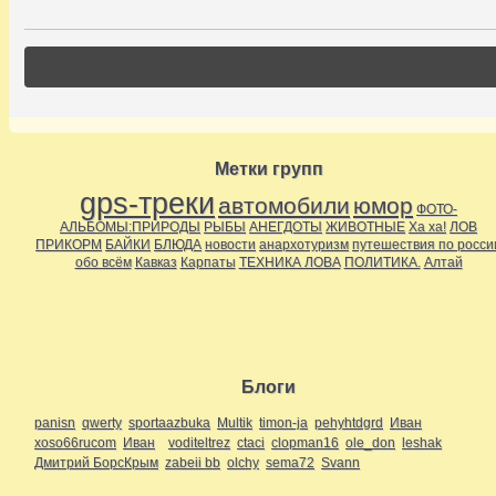
Метки групп
gps-треки
автомобили
юмор
ФОТО-
АЛЬБОМЫ:ПРИРОДЫ
РЫБЫ
АНЕГДОТЫ
ЖИВОТНЫЕ
Ха ха!
ЛОВ
ПРИКОРМ
БАЙКИ
БЛЮДА
новости
анархотуризм
путешествия по росси
обо всём
Кавказ
Карпаты
ТЕХНИКА ЛОВА
ПОЛИТИКА.
Алтай
Блоги
panisn
qwerty
sportaazbuka
Multik
timon-ja
pehyhtdgrd
Иван
xoso66rucom
Иван
voditeltrez
ctaci
clopman16
ole_don
leshak
Дмитрий БорсКрым
zabeii bb
olchy
sema72
Svann