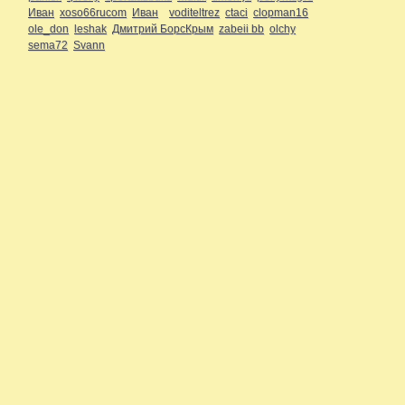
Иван
xoso66rucom
Иван
voditeltrez
ctaci
clopman16
ole_don
leshak
Дмитрий БорсКрым
zabeii bb
olchy
sema72
Svann