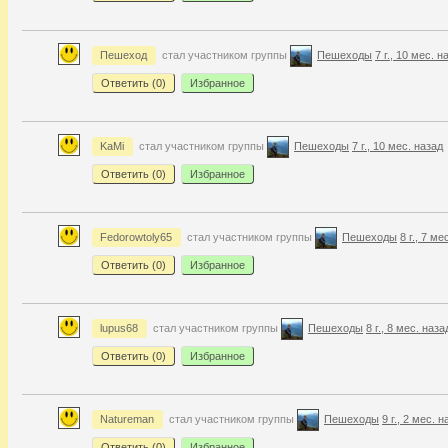
Пешеход
стал участником группы
Пешеходы
7 г., 10 мес. н
Ответить (
0
)
Избранное
KaMi
стал участником группы
Пешеходы
7 г., 10 мес. назад
Ответить (
0
)
Избранное
Fedorowtoly65
стал участником группы
Пешеходы
8 г., 7 ме
Ответить (
0
)
Избранное
lupus68
стал участником группы
Пешеходы
8 г., 8 мес. наза
Ответить (
0
)
Избранное
Natureman
стал участником группы
Пешеходы
9 г., 2 мес. 
Ответить (
0
)
Избранное