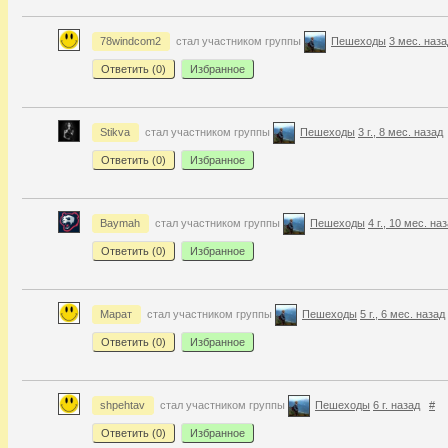
78windcom2
стал участником группы
Пешеходы
3 мес. наза
Ответить (
0
)
Избранное
Stikva
стал участником группы
Пешеходы
3 г., 8 мес. назад
Ответить (
0
)
Избранное
Baymah
стал участником группы
Пешеходы
4 г., 10 мес. на
Ответить (
0
)
Избранное
Марат
стал участником группы
Пешеходы
5 г., 6 мес. назад
Ответить (
0
)
Избранное
shpehtav
стал участником группы
Пешеходы
6 г. назад
#
Ответить (
0
)
Избранное