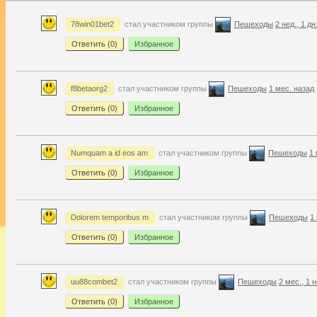
78win01bet2
стал участником группы
Пешеходы
2 нед., 1 дн
Ответить (
0
)
Избранное
f8betaorg2
стал участником группы
Пешеходы
1 мес. назад
Ответить (
0
)
Избранное
Numquam a id eos am
стал участником группы
Пешеходы
1 
Ответить (
0
)
Избранное
Dolorem temporibus m
стал участником группы
Пешеходы
1 
Ответить (
0
)
Избранное
uu88combet2
стал участником группы
Пешеходы
2 мес., 1 
Ответить (
0
)
Избранное