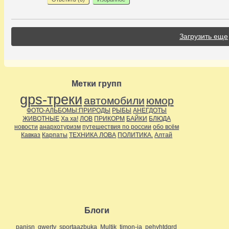
Загрузить еще
Метки групп
gps-треки
автомобили
юмор
ФОТО-АЛЬБОМЫ:ПРИРОДЫ
РЫБЫ
АНЕГДОТЫ
ЖИВОТНЫЕ
Ха ха!
ЛОВ
ПРИКОРМ
БАЙКИ
БЛЮДА
новости
анархотуризм
путешествия по россии
обо всём
Кавказ
Карпаты
ТЕХНИКА ЛОВА
ПОЛИТИКА.
Алтай
Блоги
panisn
qwerty
sportaazbuka
Multik
timon-ja
pehyhtdgrd