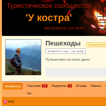
Туристическое сообщество
Акт
'У костра'
Аль
Мес
места хватит для всех!
Фор
Пешеходы
Открытая гру
активность
2 нед., 1 дн. назад
Путешествия на своих двоих
Участники
Подгруппы
Отзывы
Опросы
77
1
Активность
Чат
RSS