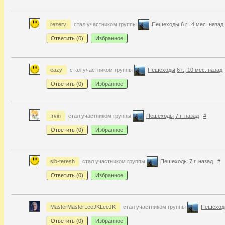
rezerv
стал участником группы
Пешеходы
6 г., 4 мес. назад
Ответить (
0
)
Избранное
eazy
стал участником группы
Пешеходы
6 г., 10 мес. назад
Ответить (
0
)
Избранное
Irvin
стал участником группы
Пешеходы
7 г. назад
#
Ответить (
0
)
Избранное
sib-teresh
стал участником группы
Пешеходы
7 г. назад
#
Ответить (
0
)
Избранное
MasterMasterLeeJKLeeJK
стал участником группы
Пешехо
Ответить (
0
)
Избранное