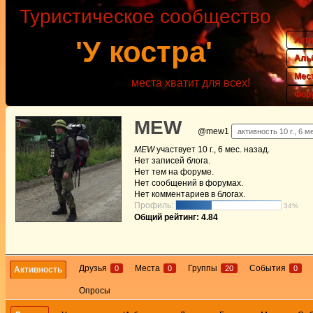
Туристическое сообщество
Акт
'У костра'
Аль
Мес
места хватит для всех!
Фор
MEW
@mew1
активность 10 г., 6 м
MEW
участвует
10 г., 6 мес. назад
.
Нет
записей блога.
Нет
тем на форуме.
Нет
сообщений в форумах.
Нет
комментариев в блогах.
Профиль:
34%
Общий рейтинг: 4.84
Друзья
Места
Группы
События
0
0
20
0
Активность
Опросы