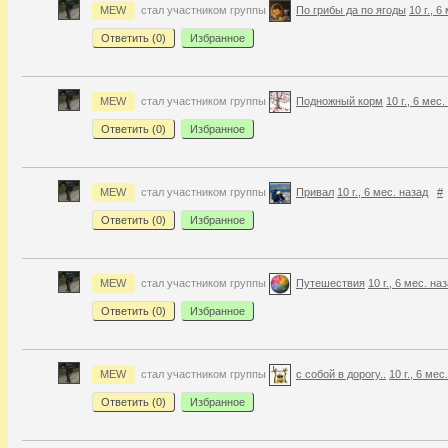
MEW
стал участником группы
По грибы да по ягоды
10 г., 6
Ответить (
0
)
Избранное
MEW
стал участником группы
Подножный корм
10 г., 6 мес
Ответить (
0
)
Избранное
MEW
стал участником группы
Привал
10 г., 6 мес. назад
#
Ответить (
0
)
Избранное
MEW
стал участником группы
Путешествия
10 г., 6 мес. на
Ответить (
0
)
Избранное
MEW
стал участником группы
с собой в дорогу..
10 г., 6 мес
Ответить (
0
)
Избранное