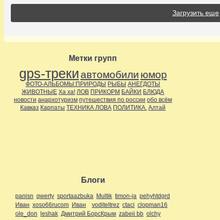
Загрузить еще
Метки групп
gps-треки
автомобили
юмор
ФОТО-АЛЬБОМЫ:ПРИРОДЫ
РЫБЫ
АНЕГДОТЫ
ЖИВОТНЫЕ
Ха ха!
ЛОВ
ПРИКОРМ
БАЙКИ
БЛЮДА
новости
анархотуризм
путешествия по россии
обо всём
Кавказ
Карпаты
ТЕХНИКА ЛОВА
ПОЛИТИКА.
Алтай
Блоги
panisn
qwerty
sportaazbuka
Multik
timon-ja
pehyhtdgrd
Иван
xoso66rucom
Иван
voditeltrez
ctaci
clopman16
ole_don
leshak
Дмитрий БорсКрым
zabeii bb
olchy