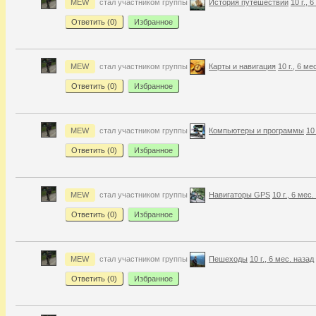
MEW
стал участником группы
История путешествий
10 г., 
Ответить (
0
)
Избранное
MEW
стал участником группы
Карты и навигация
10 г., 6 ме
Ответить (
0
)
Избранное
MEW
стал участником группы
Компьютеры и программы
10
Ответить (
0
)
Избранное
MEW
стал участником группы
Навигаторы GPS
10 г., 6 мес
Ответить (
0
)
Избранное
MEW
стал участником группы
Пешеходы
10 г., 6 мес. назад
Ответить (
0
)
Избранное