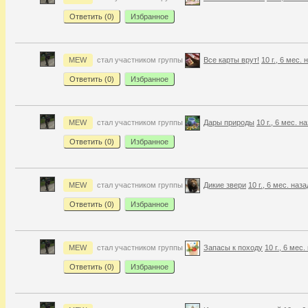
Ответить (
0
)
Избранное
MEW
стал участником группы
Все карты врут!
10 г., 6 мес. 
Ответить (
0
)
Избранное
MEW
стал участником группы
Дары природы
10 г., 6 мес. н
Ответить (
0
)
Избранное
MEW
стал участником группы
Дикие звери
10 г., 6 мес. наза
Ответить (
0
)
Избранное
MEW
стал участником группы
Запасы к походу
10 г., 6 мес.
Ответить (
0
)
Избранное