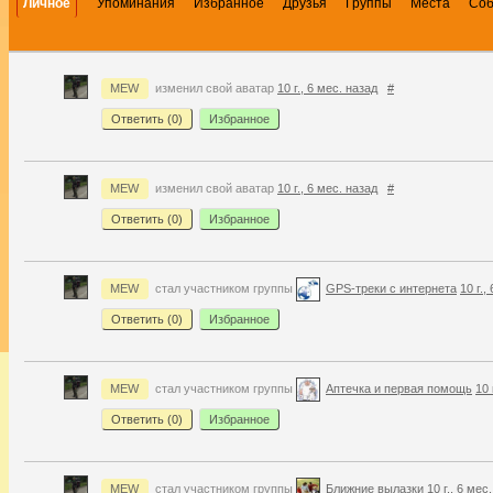
Личное
Упоминания
Избранное
Друзья
Группы
Места
Со
MEW
изменил свой аватар
10 г., 6 мес. назад
#
Ответить (
0
)
Избранное
MEW
изменил свой аватар
10 г., 6 мес. назад
#
Ответить (
0
)
Избранное
MEW
стал участником группы
GPS-треки с интернета
10 г.,
Ответить (
0
)
Избранное
MEW
стал участником группы
Аптечка и первая помощь
10 
Ответить (
0
)
Избранное
MEW
стал участником группы
Ближние вылазки
10 г., 6 мес