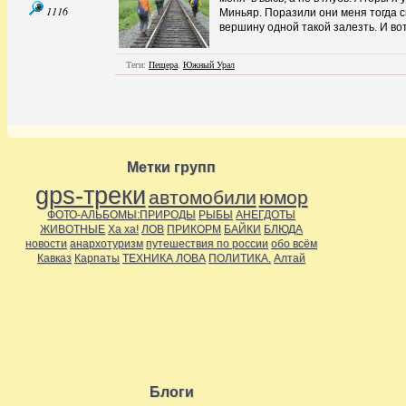
1116
Миньяр. Поразили они меня тогда 
вершину одной такой залезть. И вот
Теги:
Пещера
,
Южный Урал
Метки групп
gps-треки
автомобили
юмор
ФОТО-АЛЬБОМЫ:ПРИРОДЫ
РЫБЫ
АНЕГДОТЫ
ЖИВОТНЫЕ
Ха ха!
ЛОВ
ПРИКОРМ
БАЙКИ
БЛЮДА
новости
анархотуризм
путешествия по россии
обо всём
Кавказ
Карпаты
ТЕХНИКА ЛОВА
ПОЛИТИКА.
Алтай
Блоги