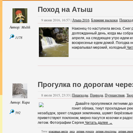
Поход на Атыш
9 июня 2016, 16:57 |
Атыш-2016
,
Ближние вылазки
,
Пешехо
Автор:
Multik
Наконец-то наступила весна. Снег р
долгожданный день, когда мы собра
1178
апреля, на следующее утро идем ил
воскресенье едем домой. Погодка н
накрапывал мерзкий, холодный
Чит
Прогулка по дорогам чере
8 июля 2015, 23:33 |
Пешеходы
,
Природа
,
Путешествия
,
Тво
Автор:
Кира
Давайте прогуляемся летними дорог
гонит облака, текут прохладные ре
592
незабудок, зреет сладкая земляника, шумят берёзовые
приветствуют поклоном, мирно пасутся козочки и р
летом. Фотографии Сергея
Читать далее →
Теги:
красивые места
,
леса
,
летние дороги
,
летние просторы
,
летние цве