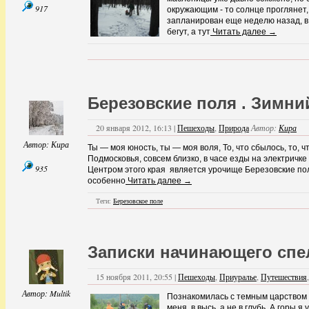
917
окружающим - то солнце проглянет,
запланирован еще неделю назад, в 
бегут, а тут
Читать далее →
Березовские поля . Зимни
20 января 2012, 16:13 |
Пешеходы
,
Природа
Автор:
Кира
Автор:
Кира
Ты — моя юность, ты — моя воля, То, что сбылось, то,
Подмосковья, совсем близко, в часе езды на электричк
935
Центром этого края является урочище Березовские по
особенно
Читать далее →
Теги:
Березовское поле
Записки начинающего спе
15 ноября 2011, 20:55 |
Пешеходы
,
Приуралье
,
Путешествия
Автор:
Multik
Познакомилась с темным царством 
меня в высь, а не в глубь. А горы я