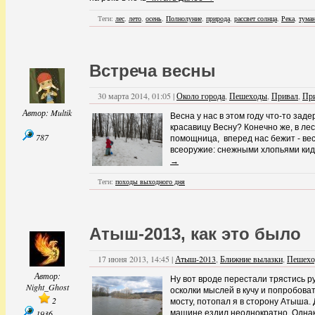
Теги:
лес
,
лето
,
осень
,
Полнолуние
,
природа
,
рассвет солнца
,
Река
,
тума
Встреча весны
30 марта 2014, 01:05 |
Около города
,
Пешеходы
,
Привал
,
При
Автор:
Multik
Весна у нас в этом году что-то заде
красавицу Весну? Конечно же, в лес
787
помощница, вперед нас бежит - вес
всеоружие: снежными хлопьями кида
→
Теги:
походы выходного дня
Атыш-2013, как это было
17 июня 2013, 14:45 |
Атыш-2013
,
Ближние вылазки
,
Пешех
Автор:
Ну вот вроде перестали трястись р
Night_Ghost
осколки мыслей в кучу и попробова
2
мосту, потопал я в сторону Атыша.
1936
машине ездил неоднократно. Однак