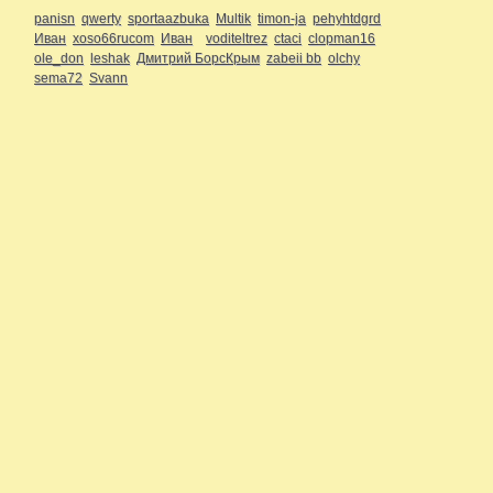
panisn
qwerty
sportaazbuka
Multik
timon-ja
pehyhtdgrd
Иван
xoso66rucom
Иван
voditeltrez
ctaci
clopman16
ole_don
leshak
Дмитрий БорсКрым
zabeii bb
olchy
sema72
Svann