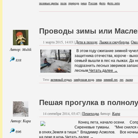
полевые цветы
,
поля
,
природа
,
реки
,
Россия
,
фото
,
фото лето
Проводы зимы или Масле
1 марта 2015, 14:03 |
Дети в походе
,
Лыжи и сноуборды
,
Окол
Автор:
Multik
В этом году сжигание зимней чуче
защитника отечества, короче - вых
838
семьей вышли в лес на лыжах. Да не
подразнить лесных звериков запах
лесным
Читать далее →
Теги:
активный отдых
,
замёрзшая вода
,
зима
,
зимний лес
,
лес
,
лыжи
Пешая прогулка в полнол
14 сентября 2014, 03:47 |
Пешеходы
Автор:
Кира
Автор:
Кира
Конец лета, начало осени. Сопри
Сиреневые туманы. "Мне снился с
696
в огнях,Земля в тиши." Владимир Асмолов. Все ночны
на реке в ночь
Читать далее →