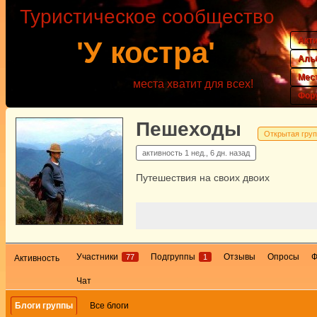
Туристическое сообщество
Акт
'У костра'
Аль
Мес
места хватит для всех!
Фор
Пешеходы
Открытая гру
активность
1 нед., 6 дн. назад
Путешествия на своих двоих
Участники
Подгруппы
Отзывы
Опросы
77
1
Активность
Чат
Блоги группы
Все блоги