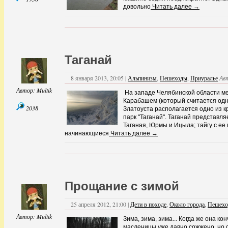
довольно
Читать далее →
Таганай
8 января 2013, 20:05 |
Альпинизм
,
Пешеходы
,
Приуралье
Ав
Автор:
Multik
На западе Челябинской области 
Карабашем (который считается одн
2038
Златоуста располагается одно из 
парк "Таганай". Таганай представ
Таганая, Юрмы и Ицыла; тайгу с ее
начинающиеся
Читать далее →
Прощание с зимой
25 апреля 2012, 21:00 |
Дети в походе
,
Около города
,
Пешех
Автор:
Multik
Зима, зима, зима... Когда же она к
масленицы уже давно сожжено, но 