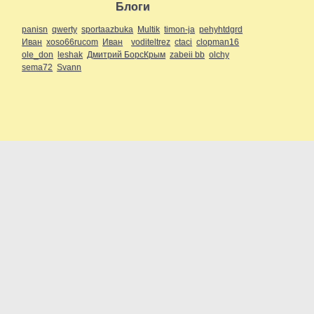
Блоги
panisn
qwerty
sportaazbuka
Multik
timon-ja
pehyhtdgrd
Иван
xoso66rucom
Иван
voditeltrez
ctaci
clopman16
ole_don
leshak
Дмитрий БорсКрым
zabeii bb
olchy
sema72
Svann