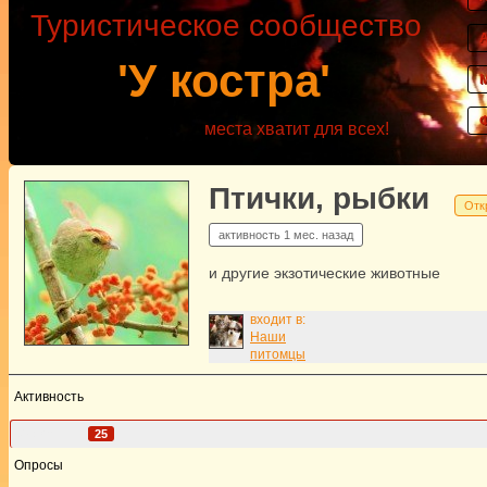
Туристическое сообщество
'У костра'
места хватит для всех!
Птички, рыбки
Отк
активность
1 мес. назад
и другие экзотические животные
входит в:
Наши
питомцы
Активность
Участники
25
Опросы