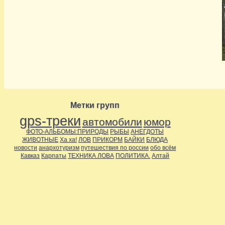
Метки групп
gps-треки
автомобили
юмор
ФОТО-АЛЬБОМЫ:ПРИРОДЫ
РЫБЫ
АНЕГДОТЫ
ЖИВОТНЫЕ
Ха ха!
ЛОВ
ПРИКОРМ
БАЙКИ
БЛЮДА
новости
анархотуризм
путешествия по россии
обо всём
Кавказ
Карпаты
ТЕХНИКА ЛОВА
ПОЛИТИКА.
Алтай