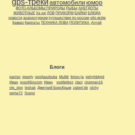
gps-треки
автомобили
юмор
ФОТО-АЛЬБОМЫ:ПРИРОДЫ
РЫБЫ
АНЕГДОТЫ
ЖИВОТНЫЕ
Ха ха!
ЛОВ
ПРИКОРМ
БАЙКИ
БЛЮДА
новости
анархотуризм
путешествия по россии
обо всём
Кавказ
Карпаты
ТЕХНИКА ЛОВА
ПОЛИТИКА.
Алтай
Блоги
panisn
qwerty
sportaazbuka
Multik
timon-ja
pehyhtdgrd
Иван
xoso66rucom
Иван
voditeltrez
ctaci
clopman16
ole_don
leshak
Дмитрий БорсКрым
zabeii bb
olchy
sema72
Svann