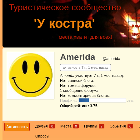
Туристическое сообщество
Акт
'У костра'
Аль
Мес
места хватит для всех!
Фор
Amerida
@amerida
активность 7 г., 1 мес. назад
Amerida
участвует
7 г., 1 мес. назад
.
Нет
записей блога.
Нет
тем на форуме.
1
сообщение форума
Нет
комментариев в блогах.
Профиль:
21%
Общий рейтинг: 3.75
Друзья
Места
Группы
События
0
0
7
0
Активность
Опросы