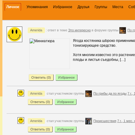
Личное
Упоминания
Избранное
Друзья
Группы
Места
Со
Amerida
: ответ в теме
Это интересно
в форуме группы
По г
Ягода костяника шbроко применима
тонизирующее средство.
Хотя многим известно это растение,
плоды и листья съедобны, […]
Ответить (
0
)
Избранное
Amerida
стал участником группы
По грибы да по ягоды
7 г.,
Ответить (
0
)
Избранное
Amerida
стал участником группы
Происшествия
7 г., 1 мес.
Ответить (
0
)
Избранное