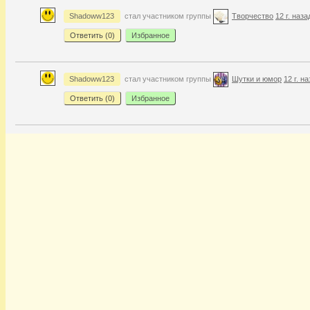
Shadoww123
стал участником группы
Творчество
12 г. наза
Ответить (
0
)
Избранное
Shadoww123
стал участником группы
Шутки и юмор
12 г. н
Ответить (
0
)
Избранное