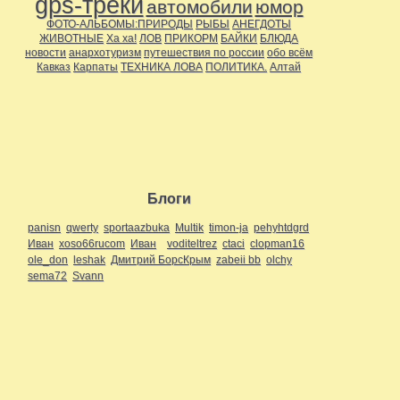
gps-треки
автомобили
юмор
ФОТО-АЛЬБОМЫ:ПРИРОДЫ
РЫБЫ
АНЕГДОТЫ
ЖИВОТНЫЕ
Ха ха!
ЛОВ
ПРИКОРМ
БАЙКИ
БЛЮДА
новости
анархотуризм
путешествия по россии
обо всём
Кавказ
Карпаты
ТЕХНИКА ЛОВА
ПОЛИТИКА.
Алтай
Блоги
panisn
qwerty
sportaazbuka
Multik
timon-ja
pehyhtdgrd
Иван
xoso66rucom
Иван
voditeltrez
ctaci
clopman16
ole_don
leshak
Дмитрий БорсКрым
zabeii bb
olchy
sema72
Svann