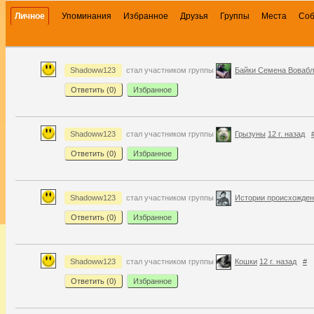
Личное
Упоминания
Избранное
Друзья
Группы
Места
Со
Shadoww123
стал участником группы
Байки Семена Воваб
Ответить (
0
)
Избранное
Shadoww123
стал участником группы
Грызуны
12 г. назад
Ответить (
0
)
Избранное
Shadoww123
стал участником группы
Истории происхожде
Ответить (
0
)
Избранное
Shadoww123
стал участником группы
Кошки
12 г. назад
#
Ответить (
0
)
Избранное