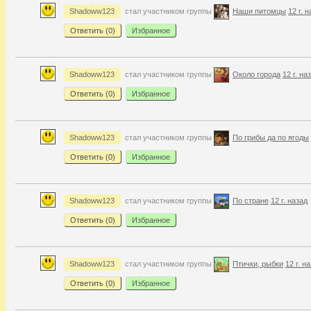
Shadoww123
стал участником группы
Наши питомцы
12 г. 
Ответить (
0
)
Избранное
Shadoww123
стал участником группы
Около города
12 г. на
Ответить (
0
)
Избранное
Shadoww123
стал участником группы
По грибы да по ягоды
Ответить (
0
)
Избранное
Shadoww123
стал участником группы
По стране
12 г. назад
Ответить (
0
)
Избранное
Shadoww123
стал участником группы
Птички, рыбки
12 г. н
Ответить (
0
)
Избранное