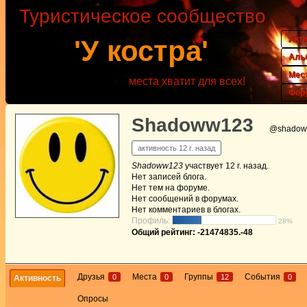
Туристическое сообщество
Акт
'У костра'
Аль
Мес
места хватит для всех!
Фор
Shadoww123
@shadow
активность 12 г. назад
Shadoww123
участвует
12 г. назад
.
Нет
записей блога.
Нет
тем на форуме.
Нет
сообщений в форумах.
Нет
комментариев в блогах.
Профиль:
28%
Общий рейтинг: -21474835.-48
Друзья
Места
Группы
События
0
0
12
0
Активность
Опросы