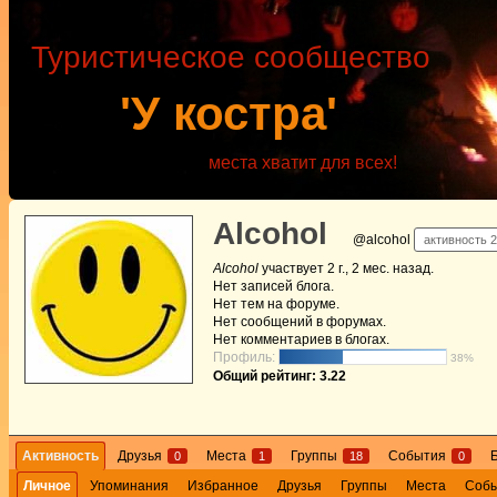
Туристическое сообщество
'У костра'
места хватит для всех!
Alcohol
@alcohol
активность 2 
Alcohol
участвует
2 г., 2 мес. назад
.
Нет
записей блога.
Нет
тем на форуме.
Нет
сообщений в форумах.
Нет
комментариев в блогах.
Профиль:
38%
Общий рейтинг: 3.22
Активность
Друзья
Места
Группы
События
0
1
18
0
Личное
Упоминания
Избранное
Друзья
Группы
Места
Соб