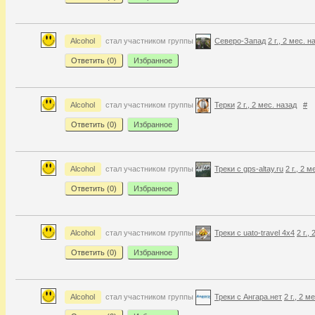
Alcohol
стал участником группы
Северо-Запад
2 г., 2 мес. н
Ответить (
0
)
Избранное
Alcohol
стал участником группы
Терки
2 г., 2 мес. назад
#
Ответить (
0
)
Избранное
Alcohol
стал участником группы
Треки с gps-altay.ru
2 г., 2 
Ответить (
0
)
Избранное
Alcohol
стал участником группы
Треки с uato-travel 4x4
2 г.,
Ответить (
0
)
Избранное
Alcohol
стал участником группы
Треки с Ангара.нет
2 г., 2 м