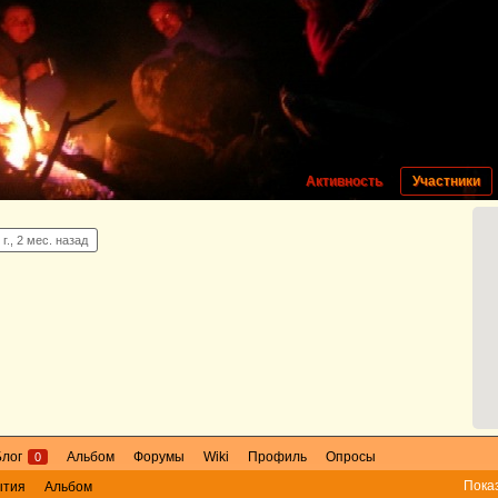
Активность
Участники
г., 2 мес. назад
Блог
Альбом
Форумы
Wiki
Профиль
Опросы
0
Пока
ытия
Альбом