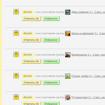
Alcohol
стал участником группы
Дары природы
2 г., 2 мес. 
Ответить (
0
)
Избранное
Alcohol
стал участником группы
Карты и навигация
2 г., 2 м
Ответить (
0
)
Избранное
Alcohol
стал участником группы
Квадроциклы
2 г., 2 мес. на
Ответить (
0
)
Избранное
Alcohol
стал участником группы
Птички, рыбки
2 г., 2 мес. н
Ответить (
0
)
Избранное
Alcohol
стал участником группы
Путешествия
2 г., 2 мес. на
Ответить (
0
)
Избранное