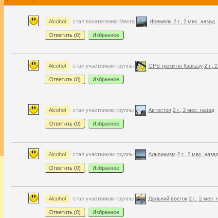
Alcohol
стал посетителем Места
Иремель
2 г., 2 мес. назад
Ответить (
0
)
Избранное
Alcohol
стал участником группы
GPS треки по Кавказу
2 г.,
Ответить (
0
)
Избранное
Alcohol
стал участником группы
Автостоп
2 г., 2 мес. назад
Ответить (
0
)
Избранное
Alcohol
стал участником группы
Альпинизм
2 г., 2 мес. наза
Ответить (
0
)
Избранное
Alcohol
стал участником группы
Дальний восток
2 г., 2 мес.
Ответить (
0
)
Избранное