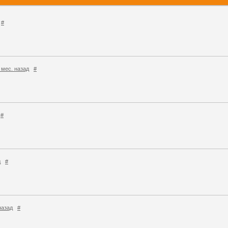
#
 2 мес. назад
#
#
д
#
 назад
#