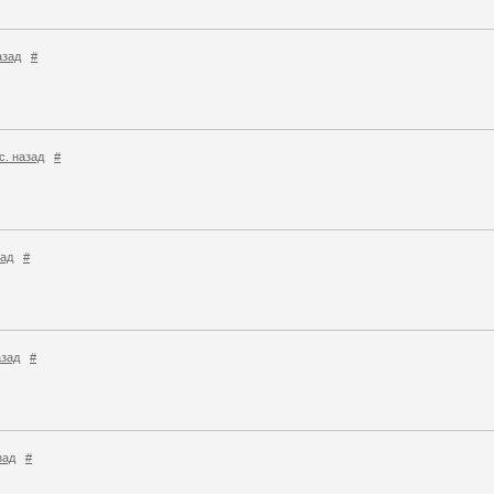
назад
#
ес. назад
#
зад
#
азад
#
зад
#