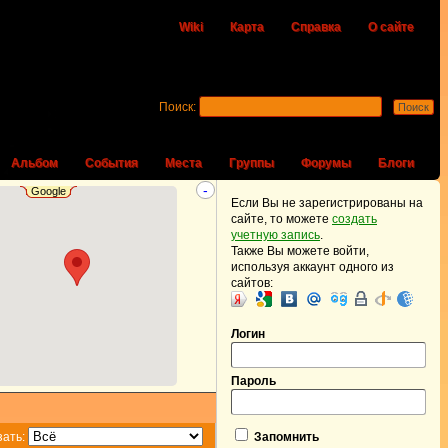
Wiki
Карта
Справка
О сайте
Поиск:
Альбом
События
Места
Группы
Форумы
Блоги
-
Google
Если Вы не зарегистрированы на
сайте, то можете
создать
учетную запись
.
Также Вы можете войти,
используя аккаунт одного из
сайтов:
Логин
Пароль
зать:
Запомнить