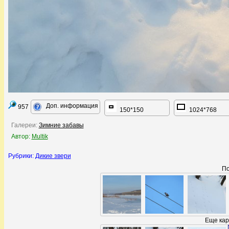
Доп. информация
957
150*150
1024*768
Галереи:
Зимние забавы
Автор:
Multik
Рубрики:
Дикие звери
По
Еще кар