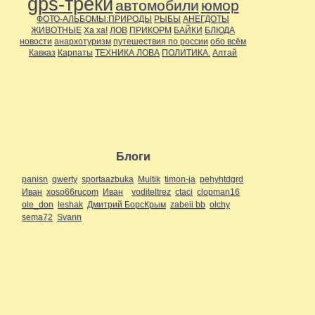
gps-треки
автомобили
юмор
ФОТО-АЛЬБОМЫ:ПРИРОДЫ
РЫБЫ
АНЕГДОТЫ
ЖИВОТНЫЕ
Ха ха!
ЛОВ
ПРИКОРМ
БАЙКИ
БЛЮДА
новости
анархотуризм
путешествия по россии
обо всём
Кавказ
Карпаты
ТЕХНИКА ЛОВА
ПОЛИТИКА.
Алтай
Блоги
panisn
qwerty
sportaazbuka
Multik
timon-ja
pehyhtdgrd
Иван
xoso66rucom
Иван
voditeltrez
ctaci
clopman16
ole_don
leshak
Дмитрий БорсКрым
zabeii bb
olchy
sema72
Svann