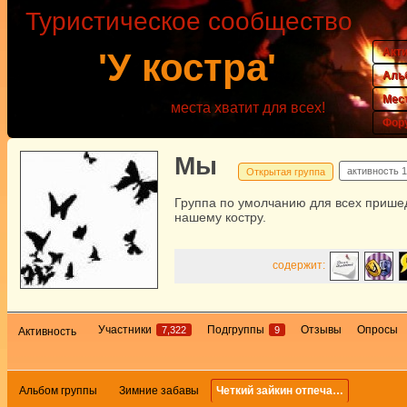
Туристическое сообщество
Акт
'У костра'
Аль
Мес
места хватит для всех!
Фор
Мы
активность
1
Открытая группа
Группа по умолчанию для всех прише
нашему костру.
содержит:
Участники
Подгруппы
Отзывы
Опросы
7,322
9
Активность
Альбом группы
Зимние забавы
Четкий зайкин отпеча…