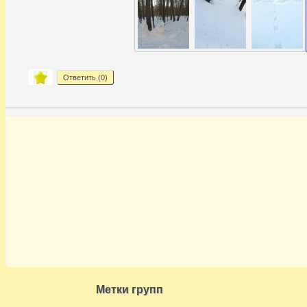
Ответить (
0
)
Метки групп