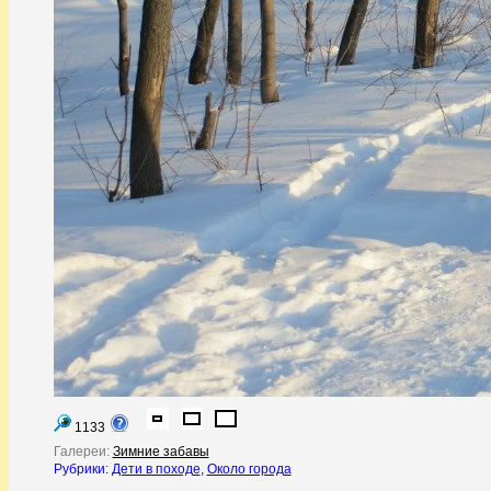
1133
Галереи:
Зимние забавы
Рубрики:
Дети в походе
,
Около города