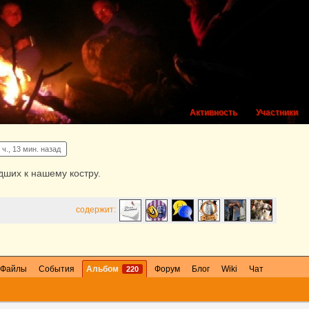
Активность
Участники
 ч., 13 мин. назад
ших к нашему костру.
содержит:
Файлы
События
Альбом
Форум
Блог
Wiki
Чат
220