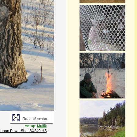
Полный экран
Автор:
Multik
anon PowerShot SX240 HS