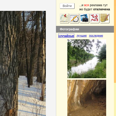
...и
вся
реклама тут
же будет
отключена
Фотографии
лучшие
последние
случайные