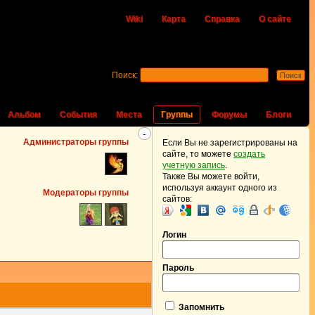
Wiki
Карта
Справка
О сайте
Поиск:
Альбом
События
Места
Группы
Форумы
Блоги
-
Администраторы группы
Если Вы не зарегистрированы на
сайте, то можете
создать
учетную запись
.
Также Вы можете войти,
используя аккаунт одного из
Модераторы группы
сайтов:
Логин
Пароль
Запомнить