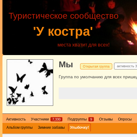
Туристическое сообщество
'У костра'
места хватит для всех!
Мы
активность
3
Открытая группа
Группа по умолчанию для всех пришед
Активность
Участники
Подгруппы
Отзывы
Опросы
7,330
9
Альбом группы
Зимние забавы
Улыбочку!