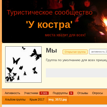
Туристическое сообщество
'У костра'
места хватит для всех!
Мы
активность
2
Открытая группа
Группа по умолчанию для всех пришед
Активность
Участники
Подгруппы
Отзывы
Опросы
7,321
9
Альбом группы
Крым 2017
img_3572.jpg