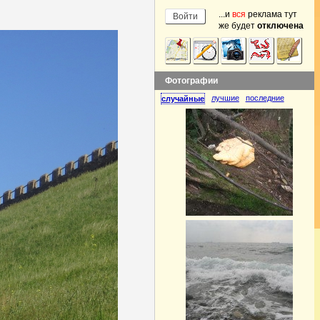
...и
вся
реклама тут
же будет
отключена
Фотографии
лучшие
последние
случайные