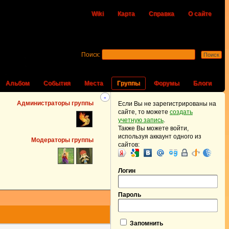
Wiki
Карта
Справка
О сайте
Поиск:
Альбом
События
Места
Группы
Форумы
Блоги
-
Администраторы группы
Если Вы не зарегистрированы на
сайте, то можете
создать
учетную запись
.
Также Вы можете войти,
используя аккаунт одного из
Модераторы группы
сайтов:
Логин
Пароль
Запомнить