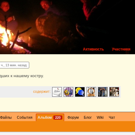
Активность
Участники
 ч., 13 мин. назад
ших к нашему костру.
содержит:
Файлы
События
Альбом
Форум
Блог
Wiki
Чат
220