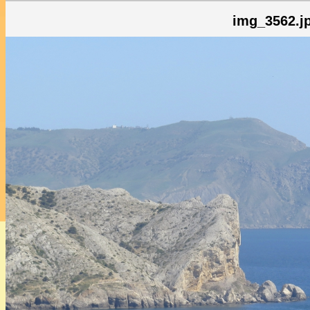
img_3562.j