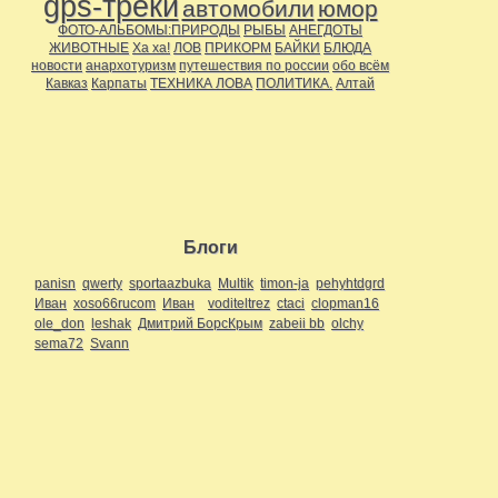
gps-треки
автомобили
юмор
ФОТО-АЛЬБОМЫ:ПРИРОДЫ
РЫБЫ
АНЕГДОТЫ
ЖИВОТНЫЕ
Ха ха!
ЛОВ
ПРИКОРМ
БАЙКИ
БЛЮДА
новости
анархотуризм
путешествия по россии
обо всём
Кавказ
Карпаты
ТЕХНИКА ЛОВА
ПОЛИТИКА.
Алтай
Блоги
panisn
qwerty
sportaazbuka
Multik
timon-ja
pehyhtdgrd
Иван
xoso66rucom
Иван
voditeltrez
ctaci
clopman16
ole_don
leshak
Дмитрий БорсКрым
zabeii bb
olchy
sema72
Svann