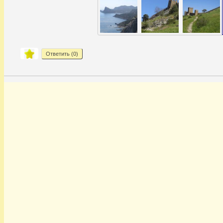
Ответить (
0
)