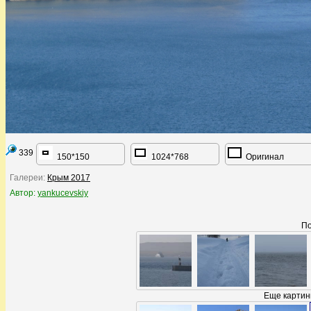
339
150*150
1024*768
Оригинал
Галереи:
Крым 2017
Автор:
yankucevskiy
По
Еще картинк