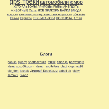
gps-треки
автомобили
юмор
ФОТО-АЛЬБОМЫ:ПРИРОДЫ
РЫБЫ
АНЕГДОТЫ
ЖИВОТНЫЕ
Ха ха!
ЛОВ
ПРИКОРМ
БАЙКИ
БЛЮДА
новости
анархотуризм
путешествия по россии
обо всём
Кавказ
Карпаты
ТЕХНИКА ЛОВА
ПОЛИТИКА.
Алтай
Блоги
panisn
qwerty
sportaazbuka
Multik
timon-ja
pehyhtdgrd
Иван
xoso66rucom
Иван
voditeltrez
ctaci
clopman16
ole_don
leshak
Дмитрий БорсКрым
zabeii bb
olchy
sema72
Svann