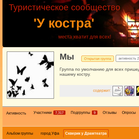
Туристическое сообщество
Акт
'У костра'
Аль
Мес
места хватит для всех!
Фор
Мы
активность
2
Открытая группа
Группа по умолчанию для всех прише
нашему костру.
содержит:
Участники
Подгруппы
Отзывы
Опросы
7,317
9
Активность
Альбом группы
город Уфа
Скверик у Драмтеатра