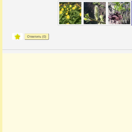
Ответить (
0
)