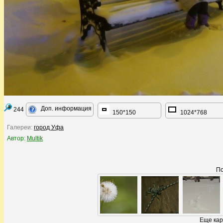
Доп. информация
244
150*150
1024*768
Галереи:
город Уфа
Автор:
Multik
По
Еще кар