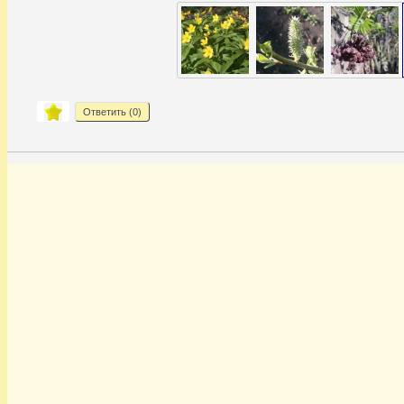
Ответить (
0
)