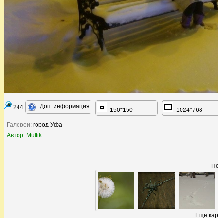
Доп. информация
244
150*150
1024*768
Галереи:
город Уфа
Автор:
Multik
По
Еще кар