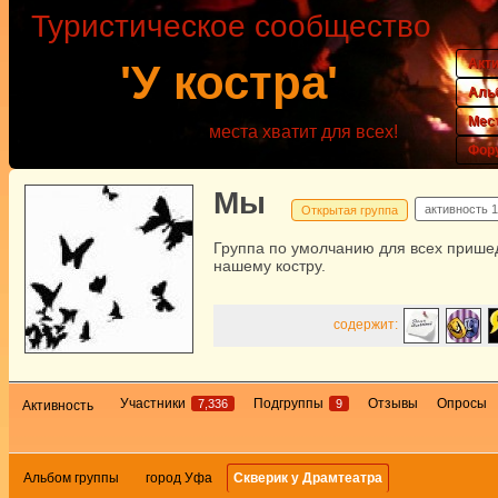
Туристическое сообщество
Акт
'У костра'
Аль
Мес
места хватит для всех!
Фор
Мы
активность
1
Открытая группа
Группа по умолчанию для всех прише
нашему костру.
содержит:
Участники
Подгруппы
Отзывы
Опросы
7,336
9
Активность
Альбом группы
город Уфа
Скверик у Драмтеатра