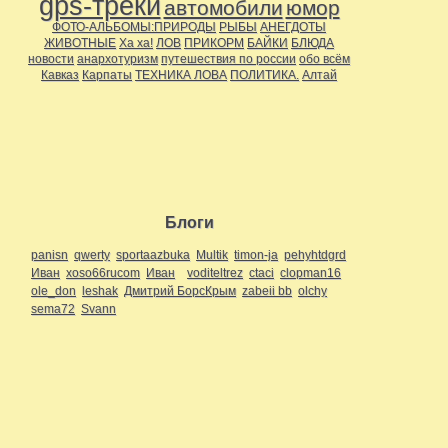
gps-треки
автомобили
юмор
ФОТО-АЛЬБОМЫ:ПРИРОДЫ
РЫБЫ
АНЕГДОТЫ
ЖИВОТНЫЕ
Ха ха!
ЛОВ
ПРИКОРМ
БАЙКИ
БЛЮДА
новости
анархотуризм
путешествия по россии
обо всём
Кавказ
Карпаты
ТЕХНИКА ЛОВА
ПОЛИТИКА.
Алтай
Блоги
panisn
qwerty
sportaazbuka
Multik
timon-ja
pehyhtdgrd
Иван
xoso66rucom
Иван
voditeltrez
ctaci
clopman16
ole_don
leshak
Дмитрий БорсКрым
zabeii bb
olchy
sema72
Svann