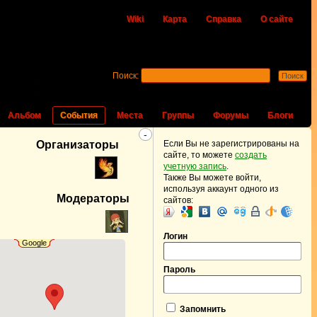
Wiki
Карта
Справка
О сайте
Поиск:
Альбом
События
Места
Группы
Форумы
Блоги
-
Организаторы
Если Вы не зарегистрированы на
сайте, то можете
создать
учетную запись
.
Также Вы можете войти,
используя аккаунт одного из
Модераторы
сайтов:
Логин
Google
Пароль
Запомнить