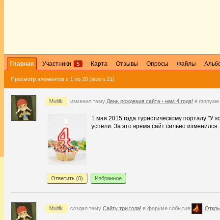
Главная
Участники
Карта
Отзывы
Опросы
Файлы
Альб
5
Просмотр элементов с 1 по 20 (всего 21)
Multik
изменил тему
День рождения сайта - нам 4 года!
в форуме
1 мая 2015 года туристическому порталу "У к
успели.
За это время сайт сильно изменился:
Ответить (
0
)
Избранное
Multik
создал тему
Сайту три года!
в форуме события
Откры