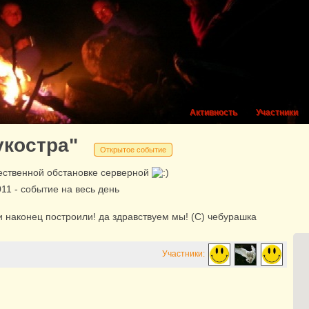
Активность
Участники
укостра"
Открытое событие
жественной обстановке серверной
011
- событие на весь день
и наконец построили! да здравствуем мы! (С) чебурашка
Участники: