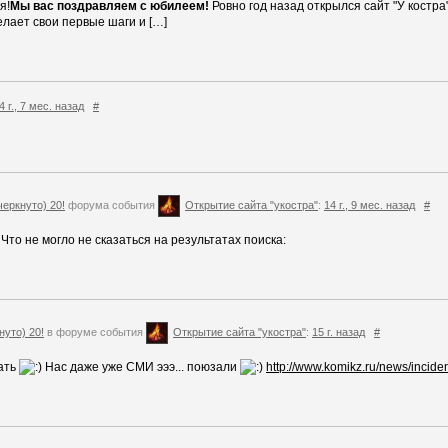
я!
Мы вас поздравляем с юбилеем!
Ровно год назад открылся сайт "У костра"
делает свои первые шаги и […]
4 г., 7 мес. назад
#
еркнуто) 20!
форума события
Открытие сайта "укостра"
:
14 г., 9 мес. назад
#
 Что не могло не сказаться на результатах поиска:
уто) 20!
в форуме события
Открытие сайта "укостра"
:
15 г. назад
#
вать
Нас даже уже СМИ эээ... поюзали
http://www.komikz.ru/news/incide