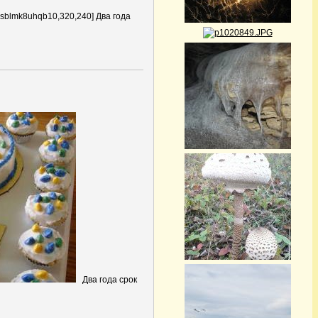
sblmk8uhqb10,320,240] Два года
Два года срок