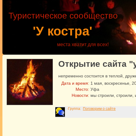
Туристическое сообщество
'У костра'
места хватит для всех!
Открытие сайта "
непременно состоится в теплой, дру
Дата и время:
1
мая
,
воскресенье
,
2
Место:
Уфа
Новости:
мы строили, строили, 
·Группа:
Поговорим о сайте