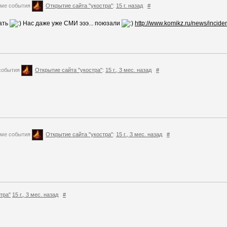
ме события
Открытие сайта "укостра"
:
15 г. назад
#
вать
Нас даже уже СМИ эээ... поюзали
http://www.komikz.ru/news/incide
события
Открытие сайта "укостра"
:
15 г., 3 мес. назад
#
ме события
Открытие сайта "укостра"
:
15 г., 3 мес. назад
#
тра"
15 г., 3 мес. назад
#