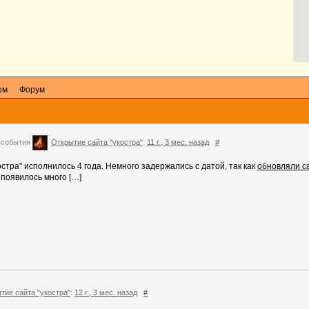
ом
Форум
 события
Открытие сайта "укостра"
:
11 г., 3 мес. назад
#
остра" исполнилось 4 года. Немного задержались с датой, так как
обновляли с
 появилось много […]
тие сайта "укостра"
:
12 г., 3 мес. назад
#