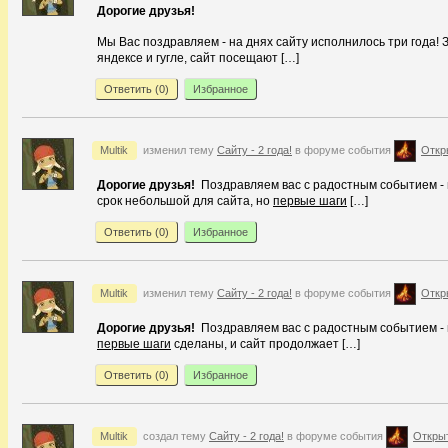
Дорогие друзья!
Мы Вас поздравляем - на днях сайту исполнилось три года! З
яндексе и гугле, сайт посещают […]
Ответить (
0
)
Избранное
Multik
изменил тему
Сайту - 2 года!
в форуме события
Откр
Дорогие друзья!
Поздравляем вас с радостным событием - н
срок небольшой для сайта, но
первые шаги
[…]
Ответить (
0
)
Избранное
Multik
изменил тему
Сайту - 2 года!
в форуме события
Откр
Дорогие друзья!
Поздравляем вас с радостным событием - н
первые шаги
сделаны, и сайт продолжает […]
Ответить (
0
)
Избранное
Multik
создал тему
Сайту - 2 года!
в форуме события
Открыт