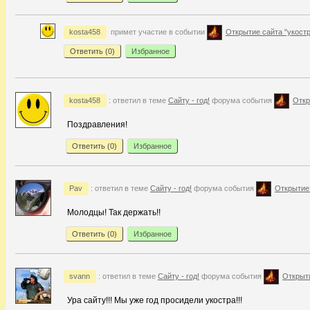
kosta458
примет участие в событии
Открытие сайта "укостр
Ответить (
0
)
Избранное
kosta458
: ответил в теме
Сайту - год!
форума события
Откр
Поздравления!
Ответить (
0
)
Избранное
Pav
: ответил в теме
Сайту - год!
форума события
Открытие 
Молодцы! Так держать!!
Ответить (
0
)
Избранное
svann
: ответил в теме
Сайту - год!
форума события
Открыти
Ура сайту!!! Мы уже год просидели укостра!!!