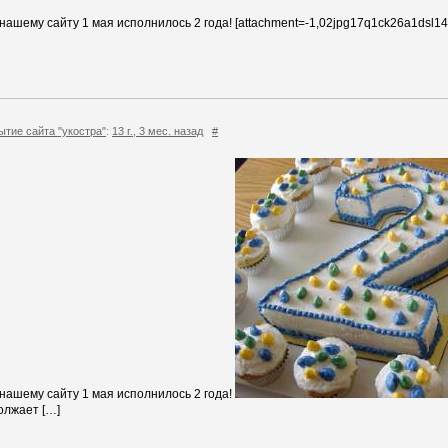
ашему сайту 1 мая исполнилось 2 года! [attachment=-1,02jpg17q1ck26a1dsl14
ытие сайта "укостра"
:
13 г., 3 мес. назад
#
нашему сайту 1 мая исполнилось 2 года!
олжает […]