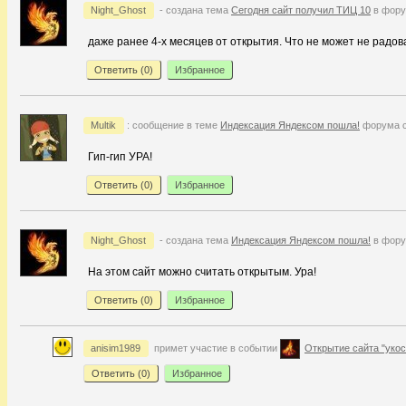
Night_Ghost
- создана тема
Сегодня сайт получил ТИЦ 10
в фору
даже ранее 4-х месяцев от открытия. Что не может не радо
Ответить (
0
)
Избранное
Multik
: сообщение в теме
Индексация Яндексом пошла!
форума 
Гип-гип УРА!
Ответить (
0
)
Избранное
Night_Ghost
- создана тема
Индексация Яндексом пошла!
в фору
На этом сайт можно считать открытым. Ура!
Ответить (
0
)
Избранное
anisim1989
примет участие в событии
Открытие сайта "укос
Ответить (
0
)
Избранное