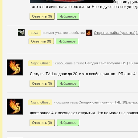
Дорогие друзь
- это всего лишь начало его жизни. Но к году человечек уже 
Ответить (
0
)
Избранное
sova
примет участие в событии
Открытие сайта "укостра"
1
Ответить (
0
)
Избранное
Night_Ghost
: сообщение в теме
Сегодня сайт получил ТИЦ 10(зач
Сегодня ТИЦ подрос до 20, и что особо приятно - PR стал 4!
Ответить (
0
)
Избранное
Night_Ghost
- создана тема
Сегодня сайт получил ТИЦ 10(зачеркн
даже ранее 4-х месяцев от открытия. Что не может не радо
Ответить (
0
)
Избранное