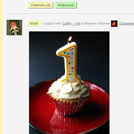
Ответить (
0
)
Избранное
Multik
создал тему
Сайту - год!
в форуме события
Открытие 