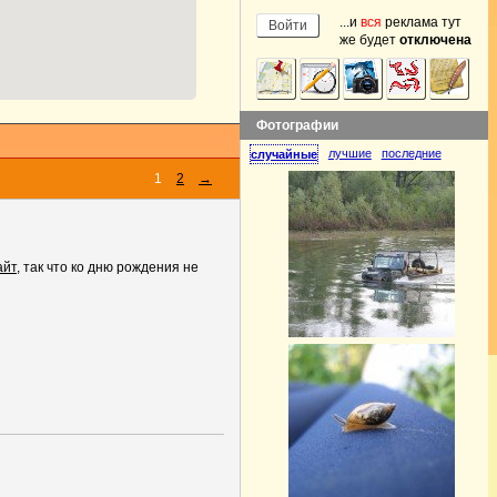
...и
вся
реклама тут
же будет
отключена
Фотографии
лучшие
последние
случайные
1
2
→
айт
, так что ко дню рождения не