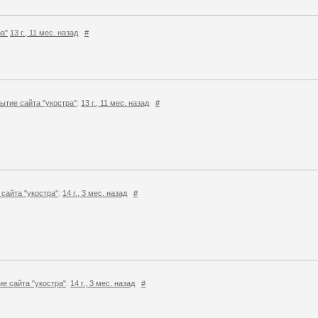
а"
13 г., 11 мес. назад
#
ытие сайта "укостра"
:
13 г., 11 мес. назад
#
сайта "укостра"
:
14 г., 3 мес. назад
#
е сайта "укостра"
:
14 г., 3 мес. назад
#