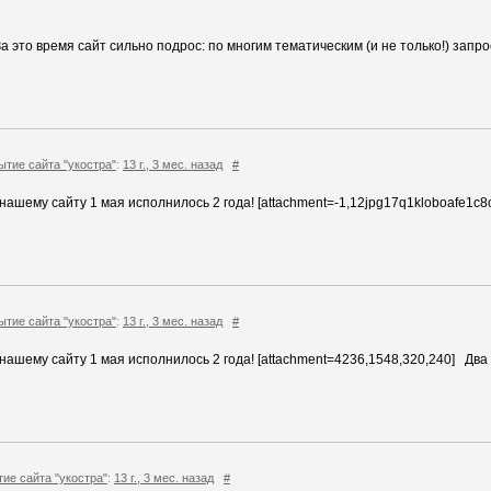
а это время сайт сильно подрос: по многим тематическим (и не только!) запр
ытие сайта "укостра"
:
13 г., 3 мес. назад
#
ашему сайту 1 мая исполнилось 2 года! [attachment=-1,12jpg17q1kloboafe1c8
ытие сайта "укостра"
:
13 г., 3 мес. назад
#
ашему сайту 1 мая исполнилось 2 года! [attachment=4236,1548,320,240] Два 
ие сайта "укостра"
:
13 г., 3 мес. назад
#