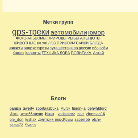
Метки групп
gps-треки
автомобили
юмор
ФОТО-АЛЬБОМЫ:ПРИРОДЫ
РЫБЫ
АНЕГДОТЫ
ЖИВОТНЫЕ
Ха ха!
ЛОВ
ПРИКОРМ
БАЙКИ
БЛЮДА
новости
анархотуризм
путешествия по россии
обо всём
Кавказ
Карпаты
ТЕХНИКА ЛОВА
ПОЛИТИКА.
Алтай
Блоги
panisn
qwerty
sportaazbuka
Multik
timon-ja
pehyhtdgrd
Иван
xoso66rucom
Иван
voditeltrez
ctaci
clopman16
ole_don
leshak
Дмитрий БорсКрым
zabeii bb
olchy
sema72
Svann