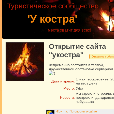
Туристическое сообщество
'У костра'
места хватит для всех!
Открытие сайта
"укостра"
Открытое событ
непременно состоится в теплой,
дружественной обстановке серверной
1
мая
,
воскресенье
,
2
Дата и время:
на весь день
Место:
Уфа
мы строили, строили, 
Новости:
построили! да здравст
чебурашка
·Группа:
Поговорим о сайте