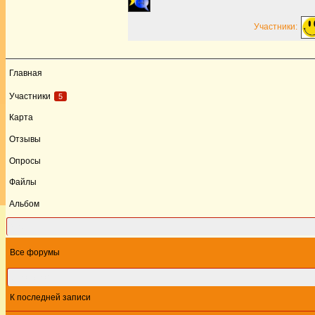
Участники:
Главная
Участники
5
Карта
Отзывы
Опросы
Файлы
Альбом
Форум
Все форумы
Этот форум
К последней записи