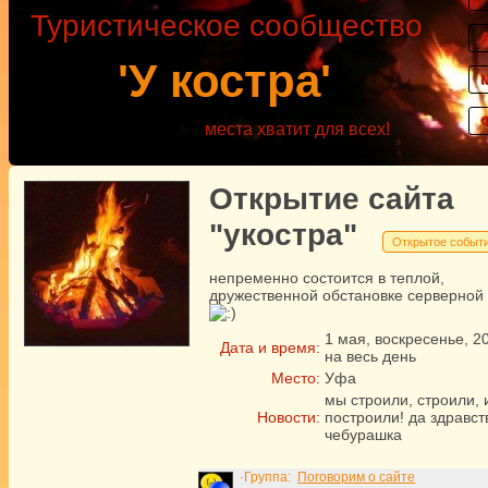
Туристическое сообщество
'У костра'
места хватит для всех!
Открытие сайта
"укостра"
Открытое событ
непременно состоится в теплой,
дружественной обстановке серверной
1
мая
,
воскресенье
,
2
Дата и время:
на весь день
Место:
Уфа
мы строили, строили, 
Новости:
построили! да здравст
чебурашка
·Группа:
Поговорим о сайте