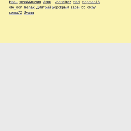
Иван
xoso66rucom
Иван
voditeltrez
ctaci
clopman16
ole_don
leshak
Дмитрий БорсКрым
zabeii bb
olchy
sema72
Svann