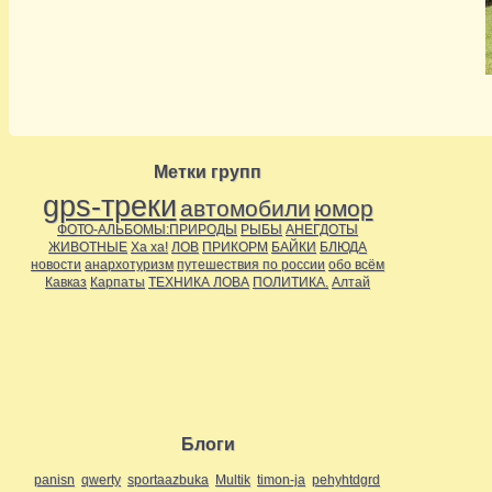
Метки групп
gps-треки
автомобили
юмор
ФОТО-АЛЬБОМЫ:ПРИРОДЫ
РЫБЫ
АНЕГДОТЫ
ЖИВОТНЫЕ
Ха ха!
ЛОВ
ПРИКОРМ
БАЙКИ
БЛЮДА
новости
анархотуризм
путешествия по россии
обо всём
Кавказ
Карпаты
ТЕХНИКА ЛОВА
ПОЛИТИКА.
Алтай
Блоги
panisn
qwerty
sportaazbuka
Multik
timon-ja
pehyhtdgrd