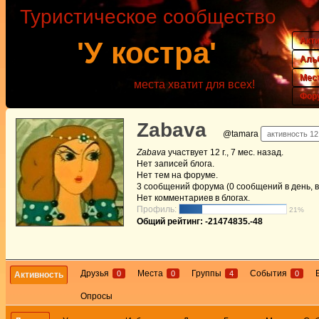
Туристическое сообщество
Акт
'У костра'
Аль
Мес
места хватит для всех!
Фор
Zabava
@tamara
активность 12 
Zabava
участвует
12 г., 7 мес. назад
.
Нет
записей блога.
Нет
тем на форуме.
3
сообщений форума (0 сообщений в день, в
Нет
комментариев в блогах.
Профиль:
21%
Общий рейтинг: -21474835.-48
Друзья
Места
Группы
События
0
0
4
0
Активность
Опросы