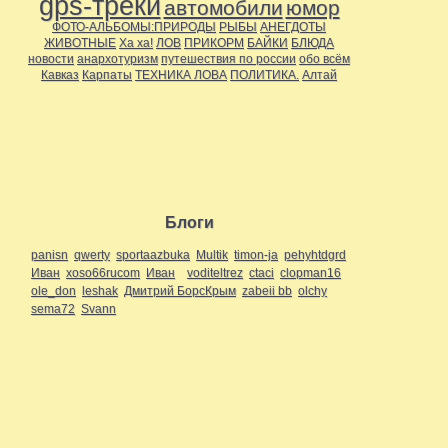
gps-треки
автомобили
юмор
ФОТО-АЛЬБОМЫ:ПРИРОДЫ
РЫБЫ
АНЕГДОТЫ
ЖИВОТНЫЕ
Ха ха!
ЛОВ
ПРИКОРМ
БАЙКИ
БЛЮДА
новости
анархотуризм
путешествия по россии
обо всём
Кавказ
Карпаты
ТЕХНИКА ЛОВА
ПОЛИТИКА.
Алтай
Блоги
panisn
qwerty
sportaazbuka
Multik
timon-ja
pehyhtdgrd
Иван
xoso66rucom
Иван
voditeltrez
ctaci
clopman16
ole_don
leshak
Дмитрий БорсКрым
zabeii bb
olchy
sema72
Svann