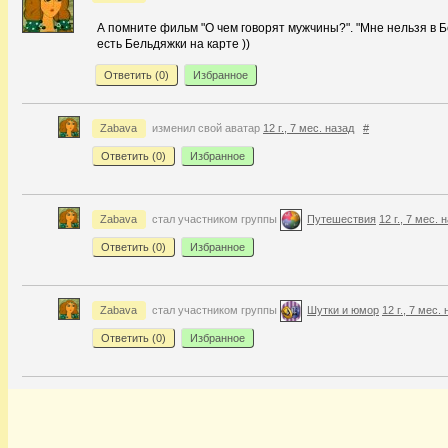
А помните фильм "О чем говорят мужчины?". "Мне нельзя в Б
есть Бельдяжки на карте ))
Ответить (
0
)
Избранное
Zabava
изменил свой аватар
12 г., 7 мес. назад
#
Ответить (
0
)
Избранное
Zabava
стал участником группы
Путешествия
12 г., 7 мес. 
Ответить (
0
)
Избранное
Zabava
стал участником группы
Шутки и юмор
12 г., 7 мес.
Ответить (
0
)
Избранное