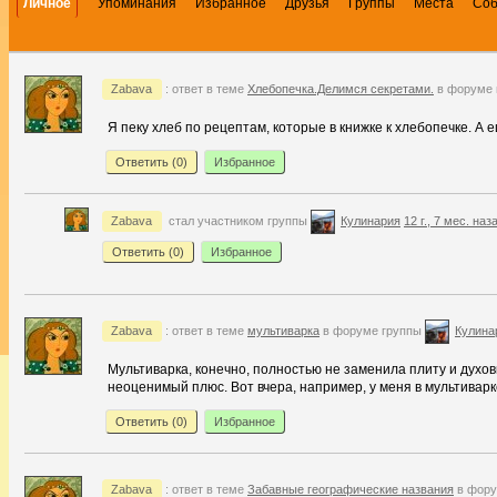
Личное
Упоминания
Избранное
Друзья
Группы
Места
Со
Zabava
: ответ в теме
Хлебопечка.Делимся секретами.
в форуме 
Я пеку хлеб по рецептам, которые в книжке к хлебопечке. А 
Ответить (
0
)
Избранное
Zabava
стал участником группы
Кулинария
12 г., 7 мес. наз
Ответить (
0
)
Избранное
Zabava
: ответ в теме
мультиварка
в форуме группы
Кулина
Мультиварка, конечно, полностью не заменила плиту и духовку
неоценимый плюс. Вот вчера, например, у меня в мультиварк
Ответить (
0
)
Избранное
Zabava
: ответ в теме
Забавные географические названия
в фору