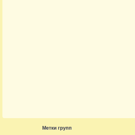
Метки групп