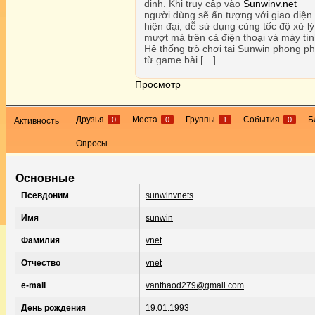
định. Khi truy cập vào
Sunwinv.net
người dùng sẽ ấn tượng với giao diện
hiện đại, dễ sử dụng cùng tốc độ xử lý
mượt mà trên cả điện thoại và máy tín
Hệ thống trò chơi tại Sunwin phong ph
từ game bài […]
Просмотр
Друзья
Места
Группы
События
Б
0
0
1
0
Активность
Опросы
Основные
Псевдоним
sunwinvnets
Имя
sunwin
Фамилия
vnet
Отчество
vnet
e-mail
vanthaod279@gmail.com
День рождения
19.01.1993