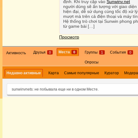
định. Khi truy cập vào
Sunwinv.net
người dùng sẽ ấn tượng với giao diện
hiện đại, dễ sử dụng cùng tốc độ xử lý
mượt mà trên cả điện thoại và máy tín
Hệ thống trò chơi tại Sunwin phong ph
từ game bài […]
Просмотр
Места
0
Друзья
Группы
События
0
1
0
Активность
Опросы
Недавно активные
Карта
Самые популярные
Куратор
Модера
sunwinvnets: не побывала еще ни в одном Месте.