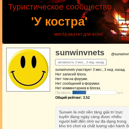
Туристическое сообщество
Акт
'У костра'
Аль
Мес
места хватит для всех!
Фор
sunwinvnets
@sunwinvn
активность 3 мес., 3 нед. назад
sunwinvnets
участвует
3 мес., 3 нед. назад
.
Нет
записей блога.
Нет
тем на форуме.
Нет
сообщений в форумах.
Нет
комментариев в блогах.
Профиль:
31%
Общий рейтинг: 3.52
Sunwin là một nền tảng giải trí trực
tuyến đang ngày càng được nhiều
người biết đến nhờ sự đa dạng trong
kho trò chơi và chất lượng vận hành ổ