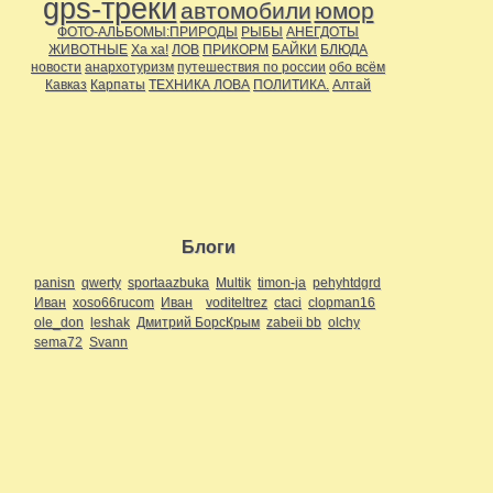
gps-треки
автомобили
юмор
ФОТО-АЛЬБОМЫ:ПРИРОДЫ
РЫБЫ
АНЕГДОТЫ
ЖИВОТНЫЕ
Ха ха!
ЛОВ
ПРИКОРМ
БАЙКИ
БЛЮДА
новости
анархотуризм
путешествия по россии
обо всём
Кавказ
Карпаты
ТЕХНИКА ЛОВА
ПОЛИТИКА.
Алтай
Блоги
panisn
qwerty
sportaazbuka
Multik
timon-ja
pehyhtdgrd
Иван
xoso66rucom
Иван
voditeltrez
ctaci
clopman16
ole_don
leshak
Дмитрий БорсКрым
zabeii bb
olchy
sema72
Svann