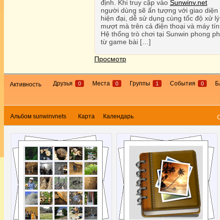
định. Khi truy cập vào
Sunwinv.net
người dùng sẽ ấn tượng với giao diện
hiện đại, dễ sử dụng cùng tốc độ xử lý
mượt mà trên cả điện thoại và máy tín
Hệ thống trò chơi tại Sunwin phong ph
từ game bài […]
Просмотр
Друзья
Места
Группы
События
Б
0
0
1
0
Активность
Альбом sunwinvnets
Карта
Календарь