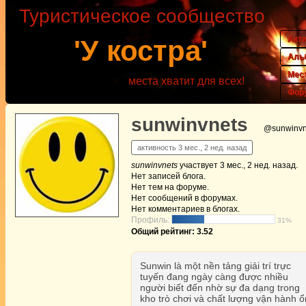
Туристическое сообщество
Акт
'У костра'
Аль
Мес
места хватит для всех!
Фор
sunwinvnets
@sunwinvn
активность 3 мес., 2 нед. назад
sunwinvnets
участвует
3 мес., 2 нед. назад
.
Нет
записей блога.
Нет
тем на форуме.
Нет
сообщений в форумах.
Нет
комментариев в блогах.
Профиль:
31%
Общий рейтинг: 3.52
Sunwin là một nền tảng giải trí trực
tuyến đang ngày càng được nhiều
người biết đến nhờ sự đa dạng trong
kho trò chơi và chất lượng vận hành ổ