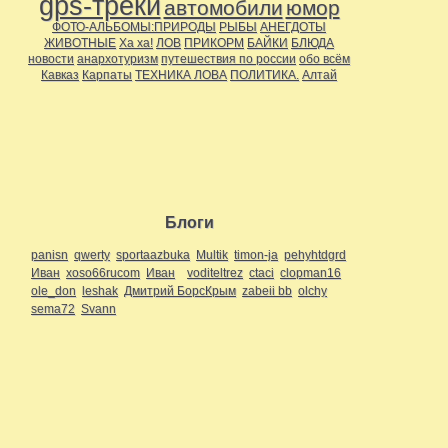
gps-треки
автомобили
юмор
ФОТО-АЛЬБОМЫ:ПРИРОДЫ
РЫБЫ
АНЕГДОТЫ
ЖИВОТНЫЕ
Ха ха!
ЛОВ
ПРИКОРМ
БАЙКИ
БЛЮДА
новости
анархотуризм
путешествия по россии
обо всём
Кавказ
Карпаты
ТЕХНИКА ЛОВА
ПОЛИТИКА.
Алтай
Блоги
panisn
qwerty
sportaazbuka
Multik
timon-ja
pehyhtdgrd
Иван
xoso66rucom
Иван
voditeltrez
ctaci
clopman16
ole_don
leshak
Дмитрий БорсКрым
zabeii bb
olchy
sema72
Svann