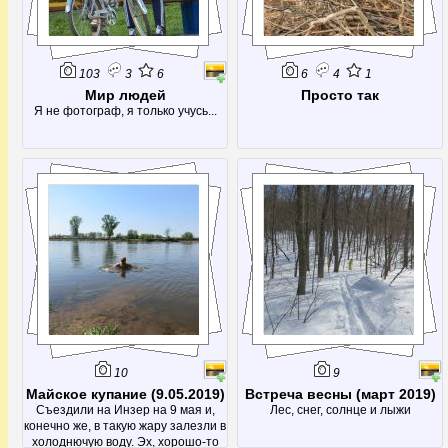
103
3
6
6
4
1
Мир людей
Просто так
Я не фотограф, я только учусь...
10
9
Майское купание (9.05.2019)
Встреча весны (март 2019)
Съездили на Инзер на 9 мая и,
Лес, снег, солнце и лыжи
конечно же, в такую жару залезли в
холоднючую воду. Эх, хорошо-то