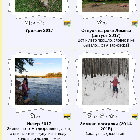
14
1
27
Урожай 2017
Отпуск на реке Лемеза
(август 2017)
Вот и лето прошло, словно и не
бывало... (с) А.Тарковский
24
37
1
1
Инзер 2017
Зимние прогулки (2014-
2015)
Зимнее лето. На дворе конец июня,
а еще так и не окунулись в воду -
Зима у нас доооолгая...
холодно и дожди-дожди