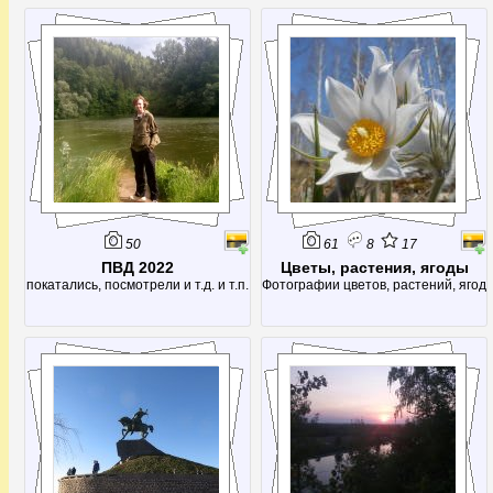
расходу воды (14,7 кубометров в
секунду) его немного опережает
только источник Фонтен де Воклюз
во Франции, да и то лишь в летнее
время - во время таяния снегов
расход возрастает многократно,
50
61
8
17
ПВД 2022
Цветы, растения, ягоды
покатались, посмотрели и т.д. и т.п.
Фотографии цветов, растений, ягод