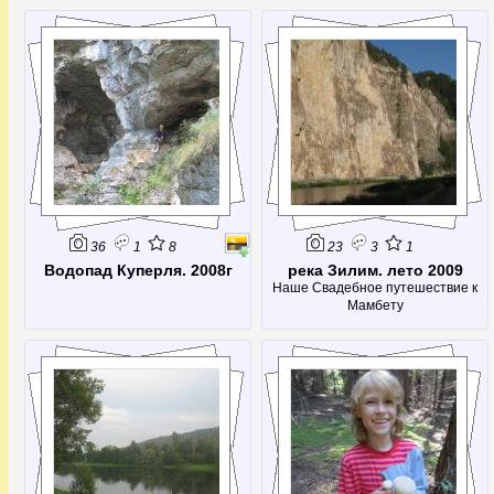
как!
36
1
8
23
3
1
Водопад Куперля. 2008г
река Зилим. лето 2009
Наше Свадебное путешествие к
Мамбету