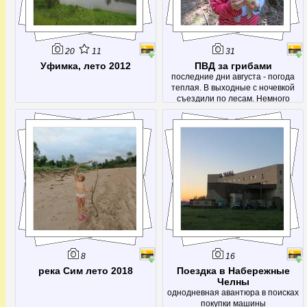
20
11
31
Уфимка, лето 2012
ПВД за грибами
последние дни августа - погода
теплая. В выходные с ночевкой
съездили по лесам. Немного
набрали рыжиков, груздей и других
вкусностей. А еще посетили родник
- Красный ключ.
8
16
река Сим лето 2018
Поездка в Набережные
Челны
однодневная авантюра в поисках
покупки машины