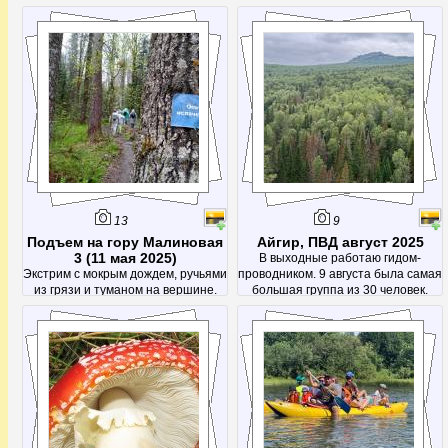
13
9
Подъем на гору Малиновая
Айгир, ПВД август 2025
3 (11 мая 2025)
В выходные работаю гидом-
Экстрим с мокрым дождем, ручьями
проводником. 9 августа была самая
из грязи и туманом на вершине.
большая группа из 30 человек.
После этой поездки было решено
Было весело)
посетить Малиновую еще раз -
чтоб кроме тумана увидеть
красоты с вершины)