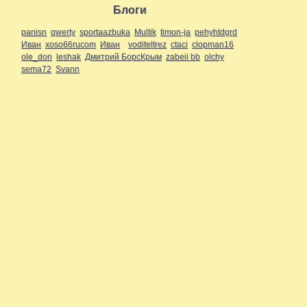
Блоги
panisn
qwerty
sportaazbuka
Multik
timon-ja
pehyhtdgrd
Иван
xoso66rucom
Иван
voditeltrez
ctaci
clopman16
ole_don
leshak
Дмитрий БорсКрым
zabeii bb
olchy
sema72
Svann