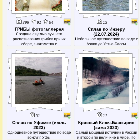
396
91
94
13
ГРИБЫ фотогаллерея
Сплав по Инзеру
(22.07.2024)
Создана с целью лучшего
распознавания грибов при их
Небольшое путешествие по воде с
сборе, знакомства с
Азово до Устье-Бассы
малоизвестными грибами и просто
получения эстетического
наслаждения от красивых
фотографий.
31
11
Сплав по Уфимке (июль
Красный Ключ.Башкирия
2023)
(зима 2023)
Однодневное путешествие по воде
Самый мощный источник в России
вокруг г. Уфы
и второй по величине в мире. По