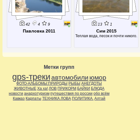
42
4
9
13
1
Павловка 2011
Сим 2015
Теплая вода, песок и почти никого.
Метки групп
gps-треки
автомобили
юмор
ФОТО-АЛЬБОМЫ:ПРИРОДЫ
РЫБЫ
АНЕГДОТЫ
ЖИВОТНЫЕ
Ха ха!
ЛОВ
ПРИКОРМ
БАЙКИ
БЛЮДА
новости
анархотуризм
путешествия по россии
обо всём
Кавказ
Карпаты
ТЕХНИКА ЛОВА
ПОЛИТИКА.
Алтай