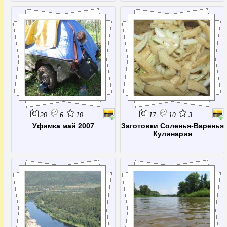
20
6
10
17
10
3
Уфимка май 2007
Заготовки Соленья-Варенья
Кулинария