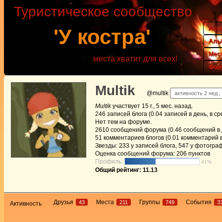
Туристическое сообщество
Акт
'У костра'
Аль
Мес
места хватит для всех!
Фор
Multik
@multik
активность 2 нед.,
Multik
участвует
15 г., 5 мес. назад
.
246
записей блога (0.04 записей в день, в с
Нет
тем на форуме.
2610
сообщений форума (0.46 сообщений в д
51
комментариев блогов (0.01 комментарий в
Звезды: 233 у записей блога, 547 у фотогра
Оценка сообщений форума:
206 пунктов
Профиль:
41%
Общий рейтинг: 11.13
Друзья
Места
Группы
События
43
211
749
3
Активность