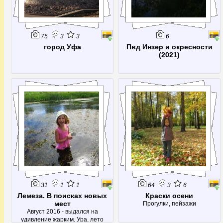
75
3
3
6
город Уфа
Пвд Инзер и окресности
(2021)
31
1
1
64
3
6
Лемеза. В поисках новых
Краски осени
мест
Прогулки, пейзажи
Август 2016 - выдался на
удивление жарким. Ура, лето