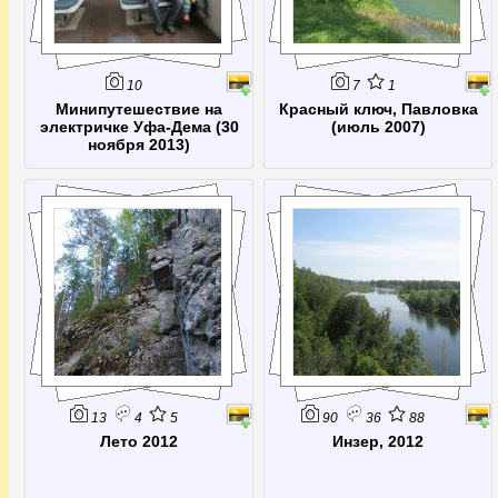
10
7
1
Минипутешествие на
Красный ключ, Павловка
электричке Уфа-Дема (30
(июль 2007)
ноября 2013)
13
4
5
90
36
88
Лето 2012
Инзер, 2012